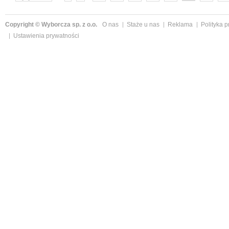
następne »
Copyright © Wyborcza sp. z o.o.
O nas
Staże u nas
Reklama
Polityka 
Ustawienia prywatności