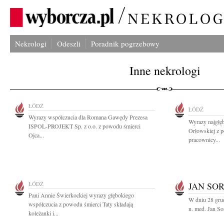
Nekrologi
Odeszli
Poradnik pogrzebowy
Inne nekrologi
ŁÓDŹ
ŁÓDŹ
Wyrazy współczucia dla Romana Gawędy Prezesa
Wyrazy najgłę
ISPOL-PROJEKT Sp. z o.o. z powodu śmierci
Orłowskiej z 
Ojca...
pracownicy...
ŁÓDŹ
JAN SO
Pani Annie Świerkockiej wyrazy głębokiego
W dniu 28 grud
współczucia z powodu śmierci Taty składają
n. med. Jan So
koleżanki i...