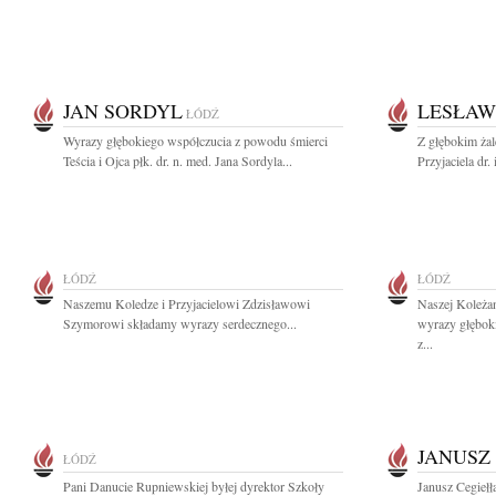
JAN SORDYL
LESŁAW
ŁÓDŹ
Wyrazy głębokiego współczucia z powodu śmierci
Z głębokim ża
Teścia i Ojca płk. dr. n. med. Jana Sordyla...
Przyjaciela dr.
ŁÓDŹ
ŁÓDŹ
Naszemu Koledze i Przyjacielowi Zdzisławowi
Naszej Koleża
Szymorowi składamy wyrazy serdecznego...
wyrazy głębok
z...
JANUSZ
ŁÓDŹ
Pani Danucie Rupniewskiej byłej dyrektor Szkoły
Janusz Cegiełł