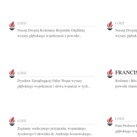
ŁÓDŹ
ŁÓDŹ
Naszej Drogiej Koleżance Bogumile Olędzkiej
Naszej Drogie
wyrazy głębokiego współczucia z powodu...
wyrazy głębok
FRANCI
ŁÓDŹ
Dyrektor Zarządzającej Oldze Trojan wyrazy
Rodzinie i Bli
głębokiego współczucia i słowa wsparcia w tych...
powodu śmierc
ŁÓDŹ
ŁÓDŹ
Pani Profesor 
Żegnamy serdecznego przyjaciela, wspaniałego,
głębokiego wsp
życzliwego Człowieka dr. Andrzeja Sosnowskiego...