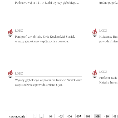
Podstawowej nr 111 w Łodzi wyrazy głębokiego...
trudno pogodzi
ŁÓDŹ
ŁÓDŹ
Pani prof. zw. dr hab. Ewie Kucharskiej-Stasiak
Koleżance Bas
wyrazy głębokiego współczucia z powodu...
powodu śmierci
ŁÓDŹ
ŁÓDŹ
Profesor Ewie
Wyrazy głębokiego współczucia Jolancie Niedek oraz
Katedry Inwest
całej Rodzinie z powodu śmierci Ojca...
« poprzednie
1
...
404
405
406
407
408
409
410
411