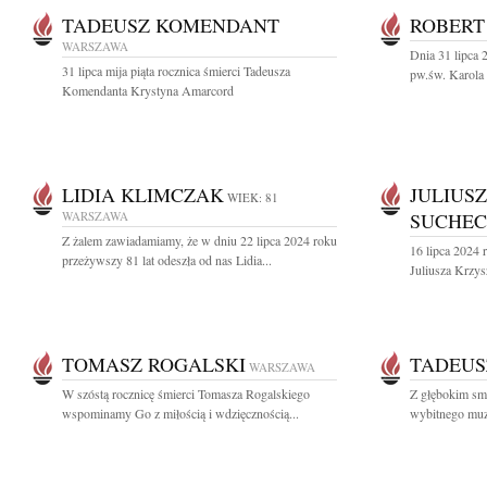
TADEUSZ KOMENDANT
ROBERT
WARSZAWA
Dnia 31 lipca 
31 lipca mija piąta rocznica śmierci Tadeusza
pw.św. Karola
Komendanta Krystyna Amarcord
LIDIA KLIMCZAK
JULIUS
WIEK: 81
WARSZAWA
SUCHEC
Z żalem zawiadamiamy, że w dniu 22 lipca 2024 roku
16 lipca 2024 
przeżywszy 81 lat odeszła od nas Lidia...
Juliusza Krzys
TOMASZ ROGALSKI
TADEUS
WARSZAWA
W szóstą rocznicę śmierci Tomasza Rogalskiego
Z głębokim sm
wspominamy Go z miłością i wdzięcznością...
wybitnego muzy