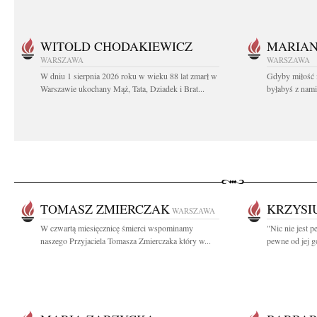
WITOLD CHODAKIEWICZ
MARIA
WARSZAWA
WARSZAWA
W dniu 1 sierpnia 2026 roku w wieku 88 lat zmarł w
Gdyby miłość 
Warszawie ukochany Mąż, Tata, Dziadek i Brat...
byłabyś z nami 
TOMASZ ZMIERCZAK
KRZYSI
WARSZAWA
W czwartą miesięcznicę śmierci wspominamy
"Nic nie jest p
naszego Przyjaciela Tomasza Zmierczaka który w...
pewne od jej go