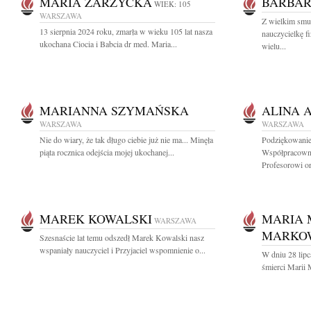
MARIA ZARZYCKA
BARBAR
WIEK: 105
WARSZAWA
Z wielkim smu
13 sierpnia 2024 roku, zmarła w wieku 105 lat nasza
nauczycielkę 
ukochana Ciocia i Babcia dr med. Maria...
wielu...
MARIANNA SZYMAŃSKA
ALINA 
WARSZAWA
WARSZAWA
Nie do wiary, że tak długo ciebie już nie ma... Minęła
Podziękowanie
piąta rocznica odejścia mojej ukochanej...
Współpracow
Profesorowi or
MAREK KOWALSKI
MARIA
WARSZAWA
MARKO
Szesnaście lat temu odszedł Marek Kowalski nasz
wspaniały nauczyciel i Przyjaciel wspomnienie o...
W dniu 28 lipc
śmierci Marii 