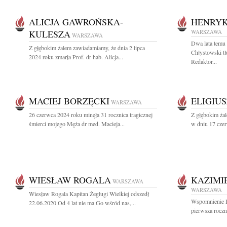
ALICJA GAWROŃSKA-
HENRYK
KULESZA
WARSZAWA
WARSZAWA
Dwa lata temu 
Z głębokim żalem zawiadamiamy, że dnia 2 lipca
Chłystowski tł
2024 roku zmarła Prof. dr hab. Alicja...
Redaktor...
MACIEJ BORZĘCKI
ELIGIU
WARSZAWA
26 czerwca 2024 roku minęła 31 rocznica tragicznej
Z głębokim ża
śmierci mojego Męża dr med. Macieja...
w dniu 17 czer
WIESŁAW ROGALA
KAZIMI
WARSZAWA
WARSZAWA
Wiesław Rogala Kapitan Żeglugi Wielkiej odszedł
Wspomnienie D
22.06.2020 Od 4 lat nie ma Go wśród nas,...
pierwsza roczni