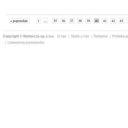
« poprzednie
1
...
35
36
37
38
39
40
41
42
43
»
Copyright © Wyborcza sp. z o.o.
O nas
Staże u nas
Reklama
Polityka 
Ustawienia prywatności