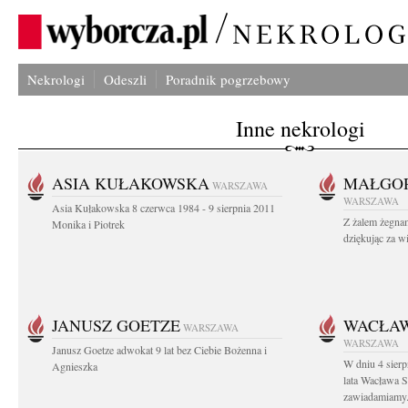
Nekrologi
Odeszli
Poradnik pogrzebowy
Inne nekrologi
ASIA KUŁAKOWSKA
MAŁGOR
WARSZAWA
WARSZAWA
Asia Kułakowska 8 czerwca 1984 - 9 sierpnia 2011
Z żalem żegnam
Monika i Piotrek
dziękując za w
JANUSZ GOETZE
WACŁAW
WARSZAWA
WARSZAWA
Janusz Goetze adwokat 9 lat bez Ciebie Bożenna i
W dniu 4 sier
Agnieszka
lata Wacława 
zawiadamiamy.