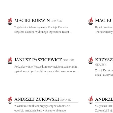
MACIEJ KORWIN
MACIEJ
GDAŃSK
Z głębokim żalem żegnamy Macieja Korwina
Byłeś powiern
reżysera i aktora, wybitnego Dyrektora Teatru...
Traktowaliśmy 
JANUSZ PASZKIEWICZ
KRZYSZ
GDAŃSK
GDAŃSK
Podziękowanie Wszystkim przyjaciołom, znajomym,
Zmarł Krzyszt
sąsiadom za życzliwość, wsparcie duchowe oraz za...
duch i niestrud
ANDRZEJ ŻUROWSKI
ANDRZE
GDAŃSK
Z wielkim smutkiem przyjęliśmy wiadomość o
5 stycznia 201
odejściu Andrzeja Żurowskiego wybitnego
Żurowski Był n