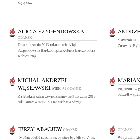
krytyka,...
ALICJA SZYGENDOWSKA
ANDRZE
GDAŃSK
5 stycznia 201
Dnia 4 stycznia 2013 roku zmarła Alicja
Żurowski Był n
Szygendowska Bardzo mądra Kobieta Bardzo dobra
Kobieta mąż
MICHAŁ ANDRZEJ
MARIAN
WĘSŁAWSKI
WIEK: 91
GDAŃSK
Pogrążona w g
odszedł wspani
Z głębokim żalem zawiadamiamy, że 3 stycznia 2013
roku zmarł w wieku 91 lat Michał Andrzej...
JERZY ABACJEW
GDAŃSK
GDAŃSK
"Można odejść na zawsze, by stale być blisko..." ks.
Wszystkim, kt