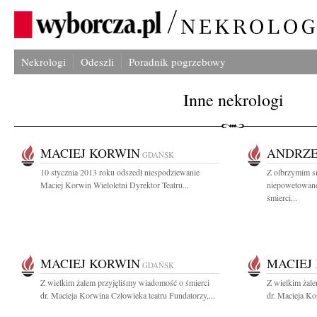
Nekrologi
Odeszli
Poradnik pogrzebowy
Inne nekrologi
MACIEJ KORWIN
ANDRZE
GDAŃSK
10 stycznia 2013 roku odszedł niespodziewanie
Z olbrzymim s
Maciej Korwin Wieloletni Dyrektor Teatru...
niepowetowane
śmierci...
MACIEJ KORWIN
MACIEJ
GDAŃSK
Z wielkim żalem przyjęliśmy wiadomość o śmierci
Z wielkim żal
dr. Macieja Korwina Człowieka teatru Fundatorzy,...
dr. Macieja Ko