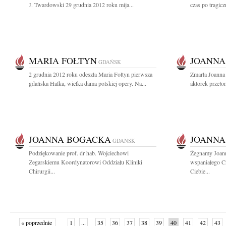
J. Twardowski 29 grudnia 2012 roku mija...
czas po tragicz
MARIA FOŁTYN
JOANNA
GDAŃSK
2 grudnia 2012 roku odeszła Maria Fołtyn pierwsza
Zmarła Joanna
gdańska Halka, wielka dama polskiej opery. Na...
aktorek przeło
JOANNA BOGACKA
JOANNA
GDAŃSK
Podziękowanie prof. dr hab. Wojciechowi
Żegnamy Joann
Zegarskiemu Koordynatorowi Oddziału Kliniki
wspaniałego Cz
Chirurgii...
Ciebie...
« poprzednie
1
...
35
36
37
38
39
40
41
42
43