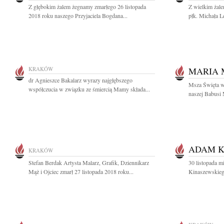
Z głębokim żalem żegnamy zmarłego 26 listopada
Z wielkim żal
2018 roku naszego Przyjaciela Bogdana...
płk. Michała L
KRAKÓW
MARIA
dr Agnieszce Bakalarz wyrazy najgłębszego
Msza Święta w 
współczucia w związku ze śmiercią Mamy składa...
naszej Babusi M
ADAM K
KRAKÓW
Stefan Berdak Artysta Malarz, Grafik, Dziennikarz
30 listopada m
Mąż i Ojciec zmarł 27 listopada 2018 roku...
Kinaszewskiego