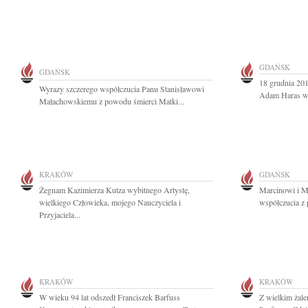
GDAŃSK
GDAŃSK
18 grudnia 201
Wyrazy szczerego współczucia Panu Stanisławowi
Adam Haras wy
Małachowskiemu z powodu śmierci Matki...
KRAKÓW
GDAŃSK
Żegnam Kazimierza Kutza wybitnego Artystę,
Marcinowi i M
wielkiego Człowieka, mojego Nauczyciela i
współczucia z
Przyjaciela...
KRAKÓW
KRAKÓW
W wieku 94 lat odszedł Franciszek Barfuss
Z wielkim żal