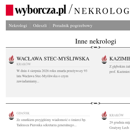
Nekrologi
Odeszli
Poradnik pogrzebowy
Inne nekrologi
WACŁAWA STEC-MYŚLIWSKA
KAZIMI
KRAKÓW
Z głębokim ża
W dniu 4 sierpnia 2026 roku zmarła przeżywszy 93
prof. Kazimier
lata Wacława Stec-Myśliwska o czym
zawiadamiamy...
GDAŃSK
KRAKÓW
Ze smutkiem przyjęliśmy wiadomość o śmierci bp.
29 grudnia mija
Tadeusza Pieronka sekretarza generalnego...
Grażyny Lech 