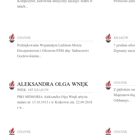
Kompozytor, kierownik muzyczny naszego Teatru w
Profesora Zdz
latach...
GDAŃSK
KRAKÓW
Podziękowanie Wspaniałym Ludziom Morza
7 grudnia odsz
Duszpasterzom i Oficerom PŻM abp. Tadeuszowi
Żegnamy naszeg
Gocłowskiemu...
ALEKSANDRA OLGA WNĘK
GDAŃSK
Z głębokim sm
WIEK: 105
KRAKÓW
Majeranowską 
PRO MEMORIA Aleksandra Olga Wnęk artysta
Oddanego...
malarz ur. 13.10.1913 r w Krakowie zm. 22.09.2018
r w...
GDAŃSK
GDAŃSK