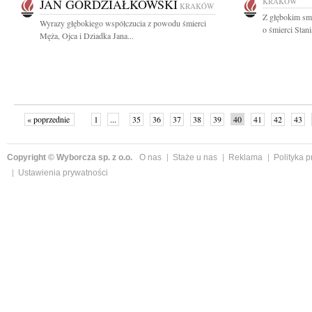
JAN GORDZIAŁKOWSKI
KRAKÓW
KRAKÓW
Z głębokim sm
Wyrazy głębokiego współczucia z powodu śmierci
o śmierci Stani
Męża, Ojca i Dziadka Jana...
« poprzednie
1
...
35
36
37
38
39
40
41
42
43
»
Copyright © Wyborcza sp. z o.o.
O nas
Staże u nas
Reklama
Polityka 
Ustawienia prywatności