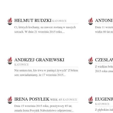
HELMUT RUDZKI
ANTONI
KATOWICE
Ci, których kochamy, na zawsze zostaną w naszych
Dnia 11 wrześ
sercach. W dniu 21 września 2015 roku,...
wieku 80 lat m
ANDRZEJ GRANIEWSKI
CZESŁA
KATOWICE
Z wielkim ból
Nie umiera ten, kto trwa w pamięci żywych" Z bólem
2015 roku zmar
serc zawiadamiamy, że 17 września 2015...
IRENA POSYŁEK
EUGENI
WIEK: 85
KATOWICE
KATOWICE
Dnia 15 września 2015 roku, przeżywszy 85 lat,
Z głębokim ża
zmarła Irena Posyłek Nabożeństwo odprawione...