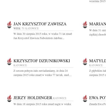
września 2015 
JAN KRZYSZTOF ZAWISZA
MARIAN
WIEK: 71
KATOWICE
W dniu 31 sier
W dniu 30 sierpnia 2015 roku, w wieku 71 lat zmarł
ciężkiej choro
Jan Krzysztof Zawisza Nabożeństo żałobne...
KRZYSZTOF DZIUNIKOWSKI
MATYL
KATOWICE
KATOWICE
Z sercem pełnym żalu zawiadamiamy, że dnia 24
Z głębokim ża
sierpnia 2015 roku zmarł w wieku 77 lat lek. med....
sierpnia 2015 
JERZY HOLDINGER
EWA PO
KATOWICE
W dniu 18 sierpnia 2015 roku zmarł nagle w wieku
Zmarła Ewa P