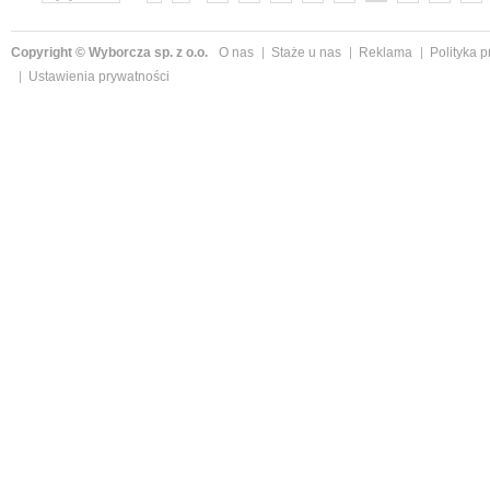
»
Copyright © Wyborcza sp. z o.o.
O nas
Staże u nas
Reklama
Polityka 
Ustawienia prywatności