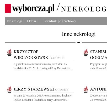
Nekrologi
Odeszli
Poradnik pogrzebowy
Inne nekrologi
KRZYSZTOF
STANIS
WIECZORKOWSKI
GORCZ
KATOWICE
Z głebokim żalem zawiadamiamy, że w dniu 15
Pogrążeni w g
października 2015 roku pożegnaliśmy Krzysztofa...
dnia 18 wrześn
JERZY STASZEWSKI
ANTONI
KATOWICE
W dniu 25 września 2015 roku zmarł nasz kochany
Z ogromnym ża
Ojciec, Dziadek i Pradziadek Jerzy Staszewski...
24 września 20