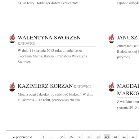
54 lat Jerzy Holdinger dobry i szlachetny...
żałobne odbędz
WALENTYNA SWORZEŃ
JANUSZ
KATOWICE
Zmarł Janusz 
W dniu 11 sierpnia 2015 roku umarła nasza
Białowieskiej 
ukochana Mama, Babcia i Prababcia Walentyna
przyrody...
Sworzeń...
KAZIMIERZ KORZAN
MAGDA
KATOWICE
MARKO
Można odejść daleko, by stale być blisko.... W dniu
10 sierpnia 2015 roku, przeżywszy 90 lata...
Z wielkim smu
sierpnia 2015 
« poprzednie
1
...
35
36
37
38
39
40
41
42
43