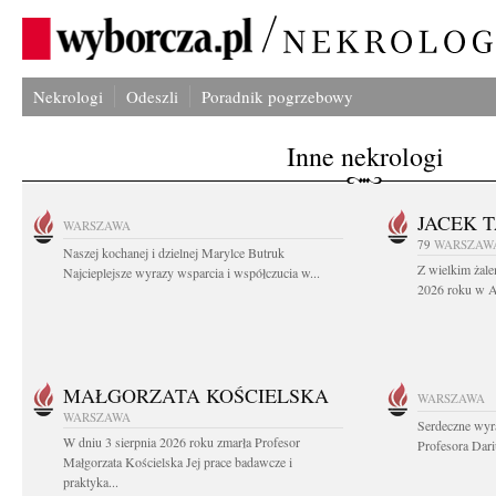
Nekrologi
Odeszli
Poradnik pogrzebowy
Inne nekrologi
JACEK 
WARSZAWA
79
WARSZAW
Naszej kochanej i dzielnej Marylce Butruk
Z wielkim żale
Najcieplejsze wyrazy wsparcia i współczucia w...
2026 roku w Au
MAŁGORZATA KOŚCIELSKA
WARSZAWA
WARSZAWA
Serdeczne wyr
W dniu 3 sierpnia 2026 roku zmarła Profesor
Profesora Dar
Małgorzata Kościelska Jej prace badawcze i
praktyka...