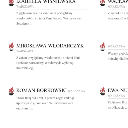
IZABELLA WIŚNIEWSKA
WACŁAW
WARSZAWA
WARSZAWA
Z głębokim żalem i smutkiem przyjęliśmy
Z głębokim smu
wiadomość o śmierci Pani Izabelli Wiśniewskiej
wiadomość o śm
Sędziego...
MIROSŁAWA WŁODARCZYK
WARSZAWA
WARSZAWA
Wyrazy głębok
Z żalem przyjęliśmy wiadomość o śmierci Pani
i otuchy dla Il
Profesor Mirosławy Włodarczyk wybitnej
mikrobiolog,...
ROMAN BORKOWSKI
EWA N
WARSZAWA
WARSZAWA
"Ktoś tutaj był i był, a potem nagle zniknął i
Piotrkowi Kor
uporczywie go nie ma." W. Szymborska Z
współczucia z
ogromnym...