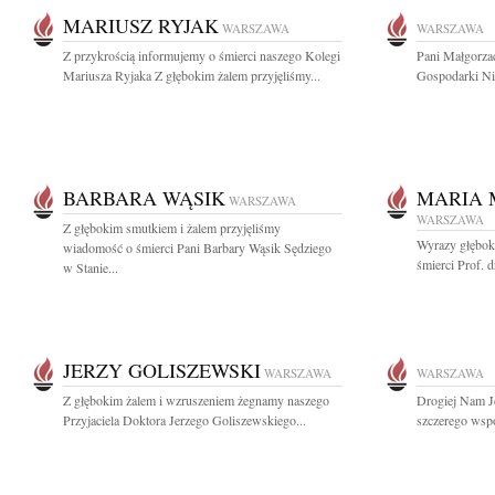
MARIUSZ RYJAK
WARSZAWA
WARSZAWA
Z przykrością informujemy o śmierci naszego Kolegi
Pani Małgorza
Mariusza Ryjaka Z głębokim żalem przyjęliśmy...
Gospodarki Ni
BARBARA WĄSIK
MARIA 
WARSZAWA
WARSZAWA
Z głębokim smutkiem i żalem przyjęliśmy
Wyrazy głębok
wiadomość o śmierci Pani Barbary Wąsik Sędziego
śmierci Prof. d
w Stanie...
JERZY GOLISZEWSKI
WARSZAWA
WARSZAWA
Z głębokim żalem i wzruszeniem żegnamy naszego
Drogiej Nam J
Przyjaciela Doktora Jerzego Goliszewskiego...
szczerego wspó