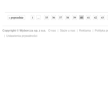
« poprzednie
1
...
35
36
37
38
39
40
41
42
43
»
Copyright © Wyborcza sp. z o.o.
O nas
Staże u nas
Reklama
Polityka 
Ustawienia prywatności