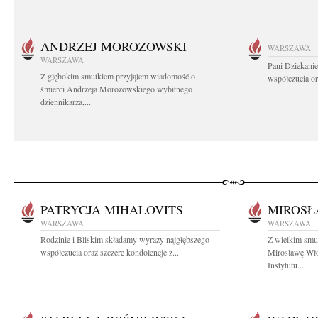
ANDRZEJ MOROZOWSKI
WARSZAWA
WARSZAWA
Pani Dziekanie
Z głębokim smutkiem przyjąłem wiadomość o
współczucia or
śmierci Andrzeja Morozowskiego wybitnego
dziennikarza,...
PATRYCJA MIHALOVITS
MIROS
WARSZAWA
WARSZAWA
Rodzinie i Bliskim składamy wyrazy najgłębszego
Z wielkim smu
współczucia oraz szczere kondolencje z...
Mirosławę Wło
Instytutu...