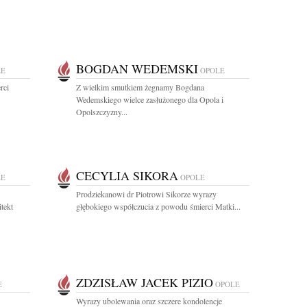
BOGDAN WEDEMSKI
LE
OPOLE
rci
Z wielkim smutkiem żegnamy Bogdana
Wedemskiego wielce zasłużonego dla Opola i
Opolszczyzny...
CECYLIA SIKORA
LE
OPOLE
Prodziekanowi dr Piotrowi Sikorze wyrazy
tekt
głębokiego współczucia z powodu śmierci Matki...
ZDZISŁAW JACEK PIZIO
E
OPOLE
Wyrazy ubolewania oraz szczere kondolencje