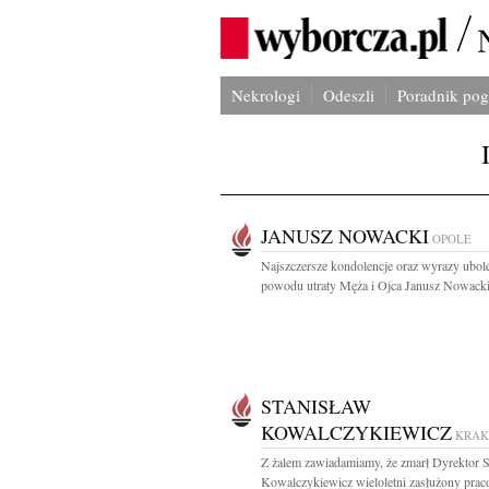
Nekrologi
Odeszli
Poradnik po
JANUSZ NOWACKI
OPOLE
Najszczersze kondolencje oraz wyrazy ubol
powodu utraty Męża i Ojca Janusz Nowacki 
STANISŁAW
KOWALCZYKIEWICZ
KRA
Z żalem zawiadamiamy, że zmarł Dyrektor S
Kowalczykiewicz wieloletni zasłużony prac