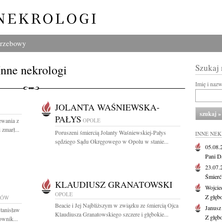
grzebowy
Inne nekrologi
Szukaj
Imię i naz
JOLANTA WAŚNIEWSKA-
PAŁYS
ewania z
OPOLE
zmarł...
Poruszeni śmiercią Jolanty Waśniewskiej-Pałys
INNE NE
sędziego Sądu Okręgowego w Opolu w stanie...
05.08
Pani D
23.07
Śmierć 
KLAUDIUSZ GRANATOWSKI
Wojcie
OPOLE
Z głęb
KÓW
Beacie i Jej Najbliższym w związku ze śmiercią Ojca
Janus
tanisław
Klaudiusza Granatowskiego szczere i głębokie...
Z głęb
ownik...