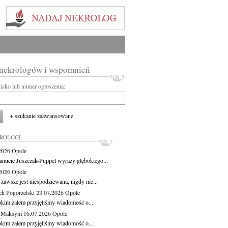
 nekrologów i wspomnień
wisko lub numer ogłoszenia:
+ szukanie zaawansowane
KROLOGI
.2026
Opole
anucie Juszczak-Puppel wyrazy głębokiego...
.2026
Opole
zawsze jest niespodziewana, nigdy nie...
ch Pogorzelski
23.07.2026
Opole
okim żalem przyjęliśmy wiadomość o...
z Maksym
16.07.2026
Opole
okim żalem przyjęliśmy wiadomość o...