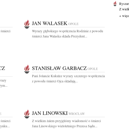
Ryszar
Z wiel
+ więc
JAN WALASEK
OPOLE
 śmierci
Wyrazy głębokiego współczucia Rodzinie z powodu
śmierci Jana Walaska składa Prezydent...
CZ
STANISŁAW GARBACZ
OPOLE
Pani Jolancie Kukułce wyrazy szczerego współczucia
yrazy
z powodu śmierci Ojca składają...
zym...
JAN LINOWSKI
E
WROCŁAW
 śmierci
Z wielkim żalem przyjęliśmy wiadomość o śmierci
ynku...
Jana Linowskiego wieloletniego Prezesa Sądu...