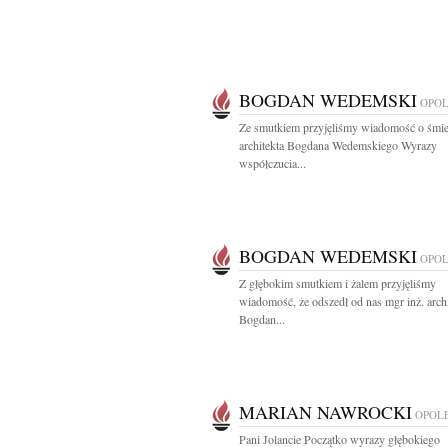
BOGDAN WEDEMSKI
OPO
Ze smutkiem przyjęliśmy wiadomość o śmie
architekta Bogdana Wedemskiego Wyrazy
współczucia...
BOGDAN WEDEMSKI
OPO
Z głębokim smutkiem i żalem przyjęliśmy
wiadomość, że odszedł od nas mgr inż. archi
Bogdan...
MARIAN NAWROCKI
OPOL
Pani Jolancie Początko wyrazy głębokiego