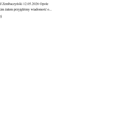
d Zembaczyński
12.05.2026
Opole
kim żalem przyjęliśmy wiadomość o...
ej