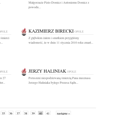
.
Małgorzacie Pizio-Domicz i Antoniemu Domicz z
powodu...
KAZIMIERZ BIRECKI
OPOLE
OPOLE
 śmierci
Z głębokim żalem i smutkiem przyjęliśmy
...
wiadomość, że w dniu 11 stycznia 2010 roku zmarł...
JERZY HALINIAK
OPOLE
OPOLE
iu 27
Poruszeni niespodziewaną śmiercią Pana mecenasa
er...
Jerzego Haliniaka byłego Prezesa Sądu...
35
36
37
38
39
40
41
następne »