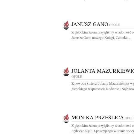
JANUSZ GANO
OPOLE
Z głębokim żalem przyjęliśmy wiadomość o
Janusza Gano naszego Kolegi, Członka...
JOLANTA MAZURKIEWI
OPOLE
Z powodu śmierci Jolanty Mazurkiewicz w
głębokiego współczucia Rodzinie i Najbliżs
MONIKA PRZEŚLICA
OPOL
Z głębokim żalem przyjęliśmy wiadomość o
Sędziego Sądu Apelacyjnego w stanie spocz