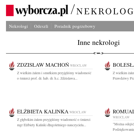
Nekrologi
Odeszli
Poradnik pogrzebowy
Inne nekrologi
ZDZISŁAW MACHOŃ
BOLESŁ
WROCŁAW
Z wielkim żalem i smutkiem przyjęliśmy wiadomość
Z wielkim żal
o śmierci prof. dr. hab. dr. h.c. Zdzisława...
Prawdziwy Przy
ELŻBIETA KALINKA
ROMUAL
WROCŁAW
WROCŁAW
Z głębokim żalem przyjęliśmy wiadomość o śmierci
"Można odejść 
mgr Elżbiety Kalinki długoletniego nauczyciela...
Podziękowanie 