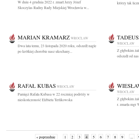
W dniu 4 grudnia 2022 r. zmarł Jerzy Józef
którzy tak licz
Skoczylas Radny Rady Miejskiej Wrocławia w...
MARIAN KRAMARZ
TADEUS
WROCŁAW
WROCŁAW
Dwa lata temu, 23 listopada 2020 roku, odszedł nagle
Z głębokim żal
po krótkiej chorobie nasz ukochany...
odszedł od nas
RAFAŁ KUBAS
WIESŁA
WROCŁAW
WROCŁAW
Pamięci Rafała Kubasa w 22 rocznicę podróży w
Z głębokim ża
nieskończoność Elżbieta Terlikowska
r. zmarła mgr 
« poprzednie
1
2
3
4
5
6
7
8
9
...