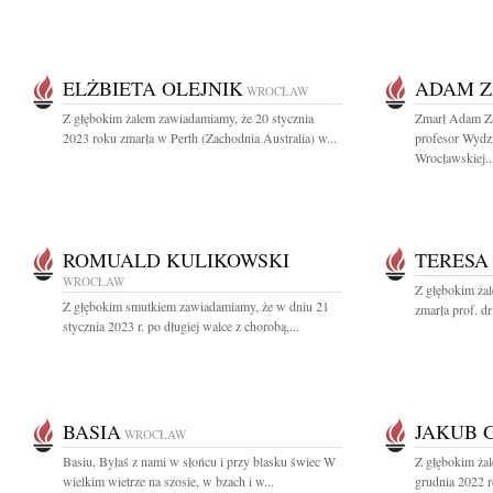
ELŻBIETA OLEJNIK
ADAM Z
WROCŁAW
Z głębokim żalem zawiadamiamy, że 20 stycznia
Zmarł Adam Za
2023 roku zmarła w Perth (Zachodnia Australia) w...
profesor Wydzi
Wrocławskiej..
ROMUALD KULIKOWSKI
TERESA
WROCŁAW
Z głębokim żal
Z głębokim smutkiem zawiadamiamy, że w dniu 21
zmarła prof. dr
stycznia 2023 r. po długiej walce z chorobą,...
BASIA
JAKUB 
WROCŁAW
Basiu, Byłaś z nami w słońcu i przy blasku świec W
Z głębokim ża
wielkim wietrze na szosie, w bzach i w...
grudnia 2022 r