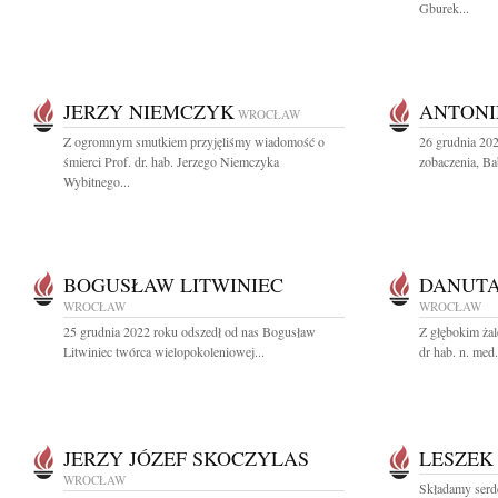
Gburek...
JERZY NIEMCZYK
ANTONI
WROCŁAW
Z ogromnym smutkiem przyjęliśmy wiadomość o
26 grudnia 20
śmierci Prof. dr. hab. Jerzego Niemczyka
zobaczenia, Ba
Wybitnego...
BOGUSŁAW LITWINIEC
DANUT
WROCŁAW
WROCŁAW
25 grudnia 2022 roku odszedł od nas Bogusław
Z głębokim ża
Litwiniec twórca wielopokoleniowej...
dr hab. n. med
JERZY JÓZEF SKOCZYLAS
LESZEK
WROCŁAW
Składamy serd