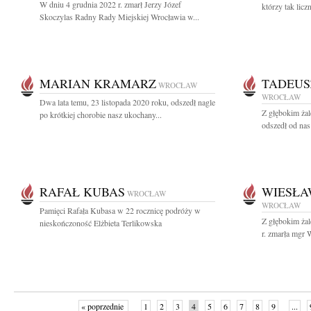
W dniu 4 grudnia 2022 r. zmarł Jerzy Józef
którzy tak licz
Skoczylas Radny Rady Miejskiej Wrocławia w...
MARIAN KRAMARZ
TADEUS
WROCŁAW
WROCŁAW
Dwa lata temu, 23 listopada 2020 roku, odszedł nagle
Z głębokim żal
po krótkiej chorobie nasz ukochany...
odszedł od nas
RAFAŁ KUBAS
WIESŁA
WROCŁAW
WROCŁAW
Pamięci Rafała Kubasa w 22 rocznicę podróży w
Z głębokim ża
nieskończoność Elżbieta Terlikowska
r. zmarła mgr 
« poprzednie
1
2
3
4
5
6
7
8
9
...