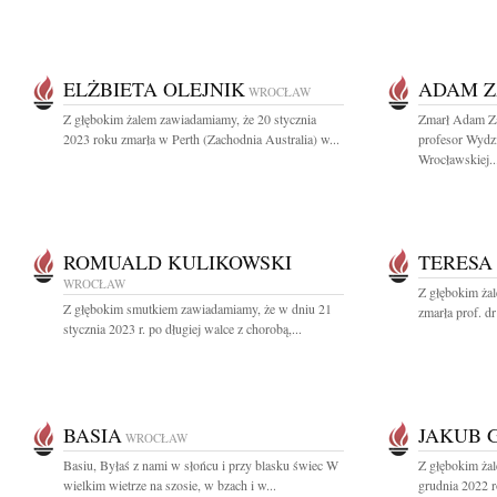
ELŻBIETA OLEJNIK
ADAM Z
WROCŁAW
Z głębokim żalem zawiadamiamy, że 20 stycznia
Zmarł Adam Za
2023 roku zmarła w Perth (Zachodnia Australia) w...
profesor Wydzi
Wrocławskiej..
ROMUALD KULIKOWSKI
TERESA
WROCŁAW
Z głębokim żal
Z głębokim smutkiem zawiadamiamy, że w dniu 21
zmarła prof. dr
stycznia 2023 r. po długiej walce z chorobą,...
BASIA
JAKUB 
WROCŁAW
Basiu, Byłaś z nami w słońcu i przy blasku świec W
Z głębokim ża
wielkim wietrze na szosie, w bzach i w...
grudnia 2022 r