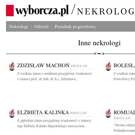
Nekrologi
Odeszli
Poradnik pogrzebowy
Inne nekrologi
ZDZISŁAW MACHOŃ
BOLESŁ
WROCŁAW
Z wielkim żalem i smutkiem przyjęliśmy wiadomość
Z wielkim żal
o śmierci prof. dr. hab. dr. h.c. Zdzisława...
Prawdziwy Przy
ELŻBIETA KALINKA
ROMUAL
WROCŁAW
WROCŁAW
Z głębokim żalem przyjęliśmy wiadomość o śmierci
"Można odejść 
mgr Elżbiety Kalinki długoletniego nauczyciela...
Podziękowanie 