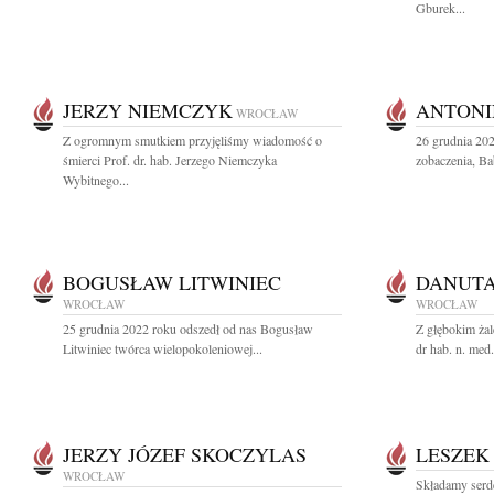
Gburek...
JERZY NIEMCZYK
ANTONI
WROCŁAW
Z ogromnym smutkiem przyjęliśmy wiadomość o
26 grudnia 20
śmierci Prof. dr. hab. Jerzego Niemczyka
zobaczenia, Ba
Wybitnego...
BOGUSŁAW LITWINIEC
DANUT
WROCŁAW
WROCŁAW
25 grudnia 2022 roku odszedł od nas Bogusław
Z głębokim ża
Litwiniec twórca wielopokoleniowej...
dr hab. n. med
JERZY JÓZEF SKOCZYLAS
LESZEK
WROCŁAW
Składamy serd