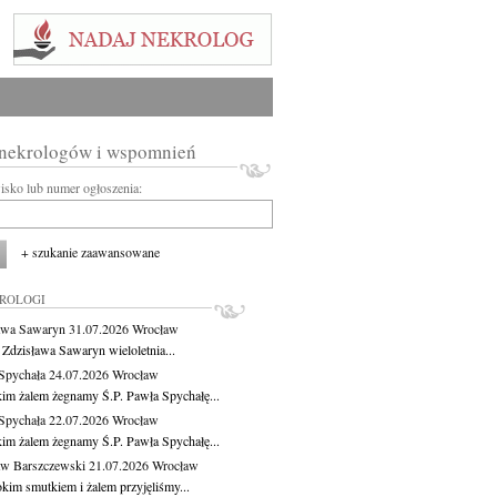
 nekrologów i wspomnień
wisko lub numer ogłoszenia:
+ szukanie zaawansowane
KROLOGI
awa Sawaryn
31.07.2026
Wrocław
 Zdzisława Sawaryn wieloletnia...
Spychała
24.07.2026
Wrocław
kim żalem żegnamy Ś.P. Pawła Spychałę...
Spychała
22.07.2026
Wrocław
kim żalem żegnamy Ś.P. Pawła Spychałę...
aw Barszczewski
21.07.2026
Wrocław
okim smutkiem i żalem przyjęliśmy...