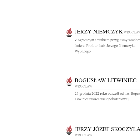
JERZY NIEMCZYK
WROCŁA
Z ogromnym smutkiem przyjęliśmy wiadom
śmierci Prof. dr. hab. Jerzego Niemczyka
Wybitnego...
BOGUSŁAW LITWINIEC
WROCŁAW
25 grudnia 2022 roku odszedł od nas Bogu
Litwiniec twórca wielopokoleniowej...
JERZY JÓZEF SKOCZYL
WROCŁAW