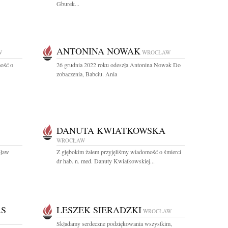
Gburek...
ANTONINA NOWAK
W
WROCŁAW
ość o
26 grudnia 2022 roku odeszła Antonina Nowak Do
zobaczenia, Babciu. Ania
DANUTA KWIATKOWSKA
WROCŁAW
sław
Z głębokim żalem przyjęliśmy wiadomość o śmierci
dr hab. n. med. Danuty Kwiatkowskiej...
AS
LESZEK SIERADZKI
WROCŁAW
Składamy serdeczne podziękowania wszystkim,