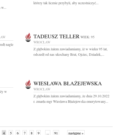
którzy tak licznie przybyli, aby uczestniczyć...
 w...
TADEUSZ TELLER
ŁAW
WIEK: 95
WROCŁAW
zedł nagle
Z głębokim żalem zawiadamiamy, iż w wieku 95 lat,
odszedł od nas ukochany Brat, Ojciec, Dziadek,...
WIESŁAWA BŁAŻEJEWSKA
WROCŁAW
óży w
Z głębokim żalem zawiadamiamy, że dnia 29.10.2022
r. zmarła mgr Wiesława Błażejewska emerytowany...
4
5
6
7
8
9
...
91
następne »