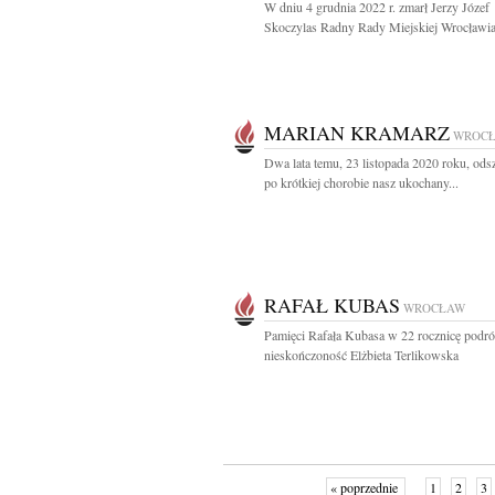
W dniu 4 grudnia 2022 r. zmarł Jerzy Józef
Skoczylas Radny Rady Miejskiej Wrocławia
MARIAN KRAMARZ
WROC
Dwa lata temu, 23 listopada 2020 roku, ods
po krótkiej chorobie nasz ukochany...
RAFAŁ KUBAS
WROCŁAW
Pamięci Rafała Kubasa w 22 rocznicę podr
nieskończoność Elżbieta Terlikowska
« poprzednie
1
2
3