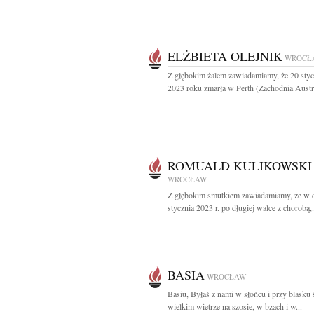
ELŻBIETA OLEJNIK
WROCŁ
Z głębokim żalem zawiadamiamy, że 20 styc
2023 roku zmarła w Perth (Zachodnia Austra
ROMUALD KULIKOWSKI
WROCŁAW
Z głębokim smutkiem zawiadamiamy, że w 
stycznia 2023 r. po długiej walce z chorobą,.
BASIA
WROCŁAW
Basiu, Byłaś z nami w słońcu i przy blasku
wielkim wietrze na szosie, w bzach i w...