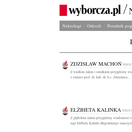
Nekrologi
Odeszli
Poradnik po
ZDZISŁAW MACHOŃ
WROC
Z wielkim żalem i smutkiem przyjęliśmy w
o śmierci prof. dr. hab. dr. h.c. Zdzisława...
ELŻBIETA KALINKA
WROC
Z głębokim żalem przyjęliśmy wiadomość o
mgr Elżbiety Kalinki długoletniego nauczycie