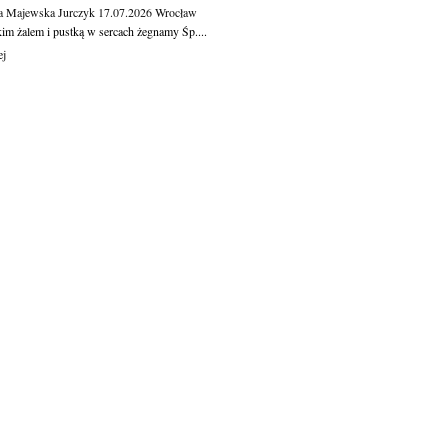
a Majewska Jurczyk
17.07.2026
Wrocław
kim żalem i pustką w sercach żegnamy Śp....
ej