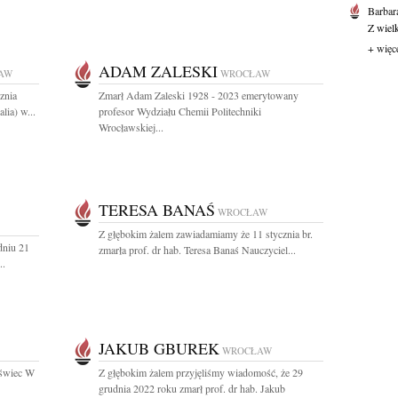
Barbar
Z wiel
+ więc
ADAM ZALESKI
AW
WROCŁAW
znia
Zmarł Adam Zaleski 1928 - 2023 emerytowany
lia) w...
profesor Wydziału Chemii Politechniki
Wrocławskiej...
TERESA BANAŚ
WROCŁAW
Z głębokim żalem zawiadamiamy że 11 stycznia br.
dniu 21
zmarła prof. dr hab. Teresa Banaś Nauczyciel...
..
JAKUB GBUREK
WROCŁAW
 świec W
Z głębokim żalem przyjęliśmy wiadomość, że 29
grudnia 2022 roku zmarł prof. dr hab. Jakub