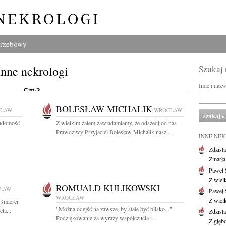
grzebowy
Inne nekrologi
Szukaj
Imię i naz
BOLESŁAW MICHALIK
ŁAW
WROCŁAW
iadomość
Z wielkim żalem zawiadamiamy, że odszedł od nas
Prawdziwy Przyjaciel Bolesław Michalik nasz...
INNE NE
Zdzisł
Zmarła
Paweł 
Z wiel
ROMUALD KULIKOWSKI
ŁAW
Paweł 
WROCŁAW
Z wiel
 śmierci
"Można odejść na zawsze, by stale być blisko..."
la...
Zdzisł
Podziękowanie za wyrazy współczucia i...
Z głęb