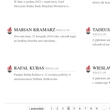
W dniu 4 grudnia 2022 r. zmarł Jerzy Józef
którzy tak licz
Skoczylas Radny Rady Miejskiej Wrocławia w...
MARIAN KRAMARZ
TADEUS
WROCŁAW
WROCŁAW
Dwa lata temu, 23 listopada 2020 roku, odszedł nagle
Z głębokim żal
po krótkiej chorobie nasz ukochany...
odszedł od nas
RAFAŁ KUBAS
WIESŁA
WROCŁAW
WROCŁAW
Pamięci Rafała Kubasa w 22 rocznicę podróży w
Z głębokim ża
nieskończoność Elżbieta Terlikowska
r. zmarła mgr 
« poprzednie
1
2
3
4
5
6
7
8
9
...