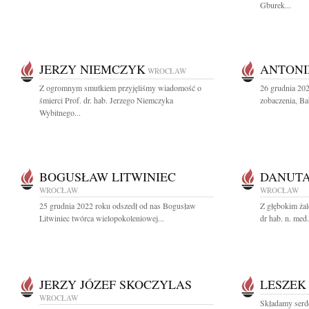
Gburek...
JERZY NIEMCZYK
ANTONI
WROCŁAW
Z ogromnym smutkiem przyjęliśmy wiadomość o
26 grudnia 20
śmierci Prof. dr. hab. Jerzego Niemczyka
zobaczenia, Ba
Wybitnego...
BOGUSŁAW LITWINIEC
DANUT
WROCŁAW
WROCŁAW
25 grudnia 2022 roku odszedł od nas Bogusław
Z głębokim ża
Litwiniec twórca wielopokoleniowej...
dr hab. n. med
JERZY JÓZEF SKOCZYLAS
LESZEK
WROCŁAW
Składamy serd