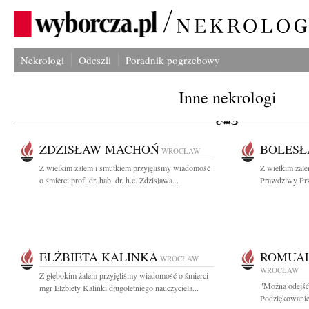
Nekrologi
Odeszli
Poradnik pogrzebowy
Inne nekrologi
ZDZISŁAW MACHOŃ
BOLESŁ
WROCŁAW
Z wielkim żalem i smutkiem przyjęliśmy wiadomość
Z wielkim żal
o śmierci prof. dr. hab. dr. h.c. Zdzisława...
Prawdziwy Przy
ELŻBIETA KALINKA
ROMUAL
WROCŁAW
WROCŁAW
Z głębokim żalem przyjęliśmy wiadomość o śmierci
"Można odejść 
mgr Elżbiety Kalinki długoletniego nauczyciela...
Podziękowanie 