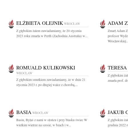
ELŻBIETA OLEJNIK
ADAM Z
WROCŁAW
Z głębokim żalem zawiadamiamy, że 20 stycznia
Zmarł Adam Za
2023 roku zmarła w Perth (Zachodnia Australia) w...
profesor Wydzi
Wrocławskiej..
ROMUALD KULIKOWSKI
TERESA
WROCŁAW
Z głębokim żal
Z głębokim smutkiem zawiadamiamy, że w dniu 21
zmarła prof. dr
stycznia 2023 r. po długiej walce z chorobą,...
BASIA
JAKUB 
WROCŁAW
Basiu, Byłaś z nami w słońcu i przy blasku świec W
Z głębokim ża
wielkim wietrze na szosie, w bzach i w...
grudnia 2022 r