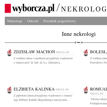
Nekrologi
Odeszli
Poradnik pogrzebowy
Inne nekrologi
ZDZISŁAW MACHOŃ
BOLESŁ
WROCŁAW
Z wielkim żalem i smutkiem przyjęliśmy wiadomość
Z wielkim żal
o śmierci prof. dr. hab. dr. h.c. Zdzisława...
Prawdziwy Przy
ELŻBIETA KALINKA
ROMUAL
WROCŁAW
WROCŁAW
Z głębokim żalem przyjęliśmy wiadomość o śmierci
"Można odejść 
mgr Elżbiety Kalinki długoletniego nauczyciela...
Podziękowanie 