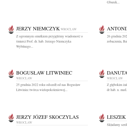
Gburek...
JERZY NIEMCZYK
ANTONI
WROCŁAW
Z ogromnym smutkiem przyjęliśmy wiadomość o
26 grudnia 20
śmierci Prof. dr. hab. Jerzego Niemczyka
zobaczenia, Ba
Wybitnego...
BOGUSŁAW LITWINIEC
DANUT
WROCŁAW
WROCŁAW
25 grudnia 2022 roku odszedł od nas Bogusław
Z głębokim ża
Litwiniec twórca wielopokoleniowej...
dr hab. n. med
JERZY JÓZEF SKOCZYLAS
LESZEK
WROCŁAW
Składamy serd