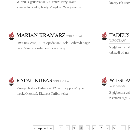
W dniu 4 grudnia 2022 r. zmarł Jerzy Józef
którzy tak licz
Skoczylas Radny Rady Miejskiej Wrocławia w...
MARIAN KRAMARZ
TADEUS
WROCŁAW
WROCŁAW
Dwa lata temu, 23 listopada 2020 roku, odszedł nagle
Z głębokim żal
po krótkiej chorobie nasz ukochany...
odszedł od nas
RAFAŁ KUBAS
WIESŁA
WROCŁAW
WROCŁAW
Pamięci Rafała Kubasa w 22 rocznicę podróży w
Z głębokim ża
nieskończoność Elżbieta Terlikowska
r. zmarła mgr 
« poprzednie
1
2
3
4
5
6
7
8
9
...