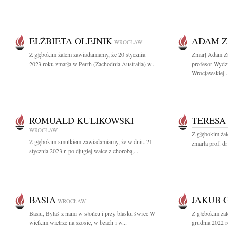
ELŻBIETA OLEJNIK
ADAM Z
WROCŁAW
Z głębokim żalem zawiadamiamy, że 20 stycznia
Zmarł Adam Za
2023 roku zmarła w Perth (Zachodnia Australia) w...
profesor Wydzi
Wrocławskiej..
ROMUALD KULIKOWSKI
TERESA
WROCŁAW
Z głębokim żal
Z głębokim smutkiem zawiadamiamy, że w dniu 21
zmarła prof. dr
stycznia 2023 r. po długiej walce z chorobą,...
BASIA
JAKUB 
WROCŁAW
Basiu, Byłaś z nami w słońcu i przy blasku świec W
Z głębokim ża
wielkim wietrze na szosie, w bzach i w...
grudnia 2022 r