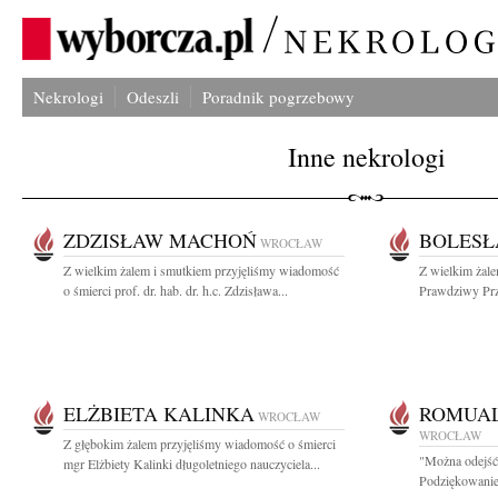
Nekrologi
Odeszli
Poradnik pogrzebowy
Inne nekrologi
ZDZISŁAW MACHOŃ
BOLESŁ
WROCŁAW
Z wielkim żalem i smutkiem przyjęliśmy wiadomość
Z wielkim żal
o śmierci prof. dr. hab. dr. h.c. Zdzisława...
Prawdziwy Przy
ELŻBIETA KALINKA
ROMUAL
WROCŁAW
WROCŁAW
Z głębokim żalem przyjęliśmy wiadomość o śmierci
"Można odejść 
mgr Elżbiety Kalinki długoletniego nauczyciela...
Podziękowanie 