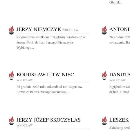
Gburek...
JERZY NIEMCZYK
ANTONI
WROCŁAW
Z ogromnym smutkiem przyjęliśmy wiadomość o
26 grudnia 20
śmierci Prof. dr. hab. Jerzego Niemczyka
zobaczenia, Ba
Wybitnego...
BOGUSŁAW LITWINIEC
DANUT
WROCŁAW
WROCŁAW
25 grudnia 2022 roku odszedł od nas Bogusław
Z głębokim ża
Litwiniec twórca wielopokoleniowej...
dr hab. n. med
JERZY JÓZEF SKOCZYLAS
LESZEK
WROCŁAW
Składamy serd