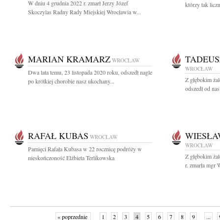
W dniu 4 grudnia 2022 r. zmarł Jerzy Józef
którzy tak licz
Skoczylas Radny Rady Miejskiej Wrocławia w...
MARIAN KRAMARZ
TADEUS
WROCŁAW
WROCŁAW
Dwa lata temu, 23 listopada 2020 roku, odszedł nagle
Z głębokim żal
po krótkiej chorobie nasz ukochany...
odszedł od nas
RAFAŁ KUBAS
WIESŁA
WROCŁAW
WROCŁAW
Pamięci Rafała Kubasa w 22 rocznicę podróży w
Z głębokim ża
nieskończoność Elżbieta Terlikowska
r. zmarła mgr 
« poprzednie
1
2
3
4
5
6
7
8
9
...