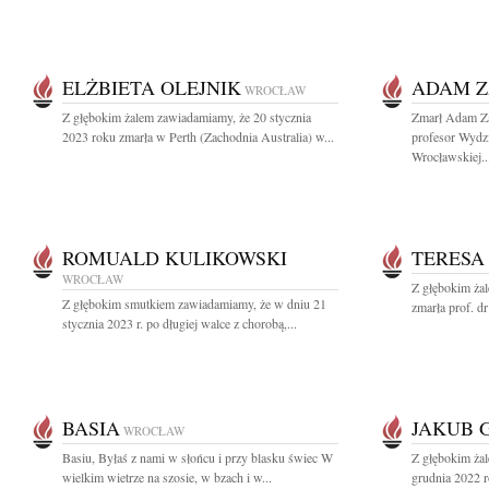
ELŻBIETA OLEJNIK
ADAM Z
WROCŁAW
Z głębokim żalem zawiadamiamy, że 20 stycznia
Zmarł Adam Za
2023 roku zmarła w Perth (Zachodnia Australia) w...
profesor Wydzi
Wrocławskiej..
ROMUALD KULIKOWSKI
TERESA
WROCŁAW
Z głębokim żal
Z głębokim smutkiem zawiadamiamy, że w dniu 21
zmarła prof. dr
stycznia 2023 r. po długiej walce z chorobą,...
BASIA
JAKUB 
WROCŁAW
Basiu, Byłaś z nami w słońcu i przy blasku świec W
Z głębokim ża
wielkim wietrze na szosie, w bzach i w...
grudnia 2022 r