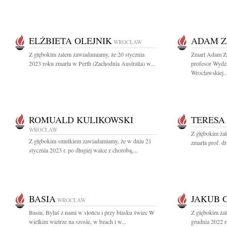
ELŻBIETA OLEJNIK
ADAM Z
WROCŁAW
Z głębokim żalem zawiadamiamy, że 20 stycznia
Zmarł Adam Za
2023 roku zmarła w Perth (Zachodnia Australia) w...
profesor Wydzi
Wrocławskiej..
ROMUALD KULIKOWSKI
TERESA
WROCŁAW
Z głębokim żal
Z głębokim smutkiem zawiadamiamy, że w dniu 21
zmarła prof. dr
stycznia 2023 r. po długiej walce z chorobą,...
BASIA
JAKUB 
WROCŁAW
Basiu, Byłaś z nami w słońcu i przy blasku świec W
Z głębokim ża
wielkim wietrze na szosie, w bzach i w...
grudnia 2022 r