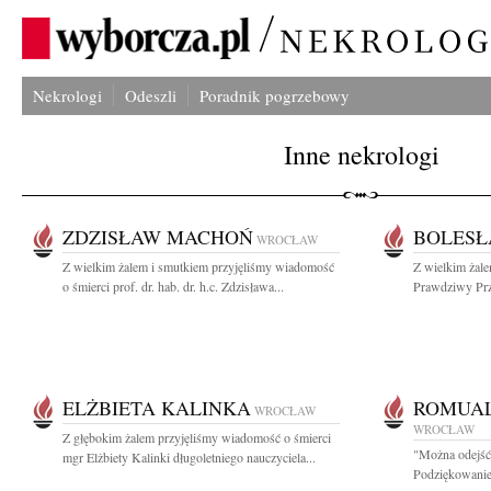
Nekrologi
Odeszli
Poradnik pogrzebowy
Inne nekrologi
ZDZISŁAW MACHOŃ
BOLESŁ
WROCŁAW
Z wielkim żalem i smutkiem przyjęliśmy wiadomość
Z wielkim żal
o śmierci prof. dr. hab. dr. h.c. Zdzisława...
Prawdziwy Przy
ELŻBIETA KALINKA
ROMUAL
WROCŁAW
WROCŁAW
Z głębokim żalem przyjęliśmy wiadomość o śmierci
"Można odejść 
mgr Elżbiety Kalinki długoletniego nauczyciela...
Podziękowanie 