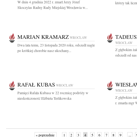
W dniu 4 grudnia 2022 r. zmarł Jerzy Józef
którzy tak licz
Skoczylas Radny Rady Miejskiej Wrocławia w...
MARIAN KRAMARZ
TADEUS
WROCŁAW
WROCŁAW
Dwa lata temu, 23 listopada 2020 roku, odszedł nagle
Z głębokim żal
po krótkiej chorobie nasz ukochany...
odszedł od nas
RAFAŁ KUBAS
WIESŁA
WROCŁAW
WROCŁAW
Pamięci Rafała Kubasa w 22 rocznicę podróży w
Z głębokim ża
nieskończoność Elżbieta Terlikowska
r. zmarła mgr 
« poprzednie
1
2
3
4
5
6
7
8
9
...