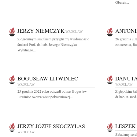
Gburek...
JERZY NIEMCZYK
ANTONI
WROCŁAW
Z ogromnym smutkiem przyjęliśmy wiadomość o
26 grudnia 20
śmierci Prof. dr. hab. Jerzego Niemczyka
zobaczenia, Ba
Wybitnego...
BOGUSŁAW LITWINIEC
DANUT
WROCŁAW
WROCŁAW
25 grudnia 2022 roku odszedł od nas Bogusław
Z głębokim ża
Litwiniec twórca wielopokoleniowej...
dr hab. n. med
JERZY JÓZEF SKOCZYLAS
LESZEK
WROCŁAW
Składamy serd