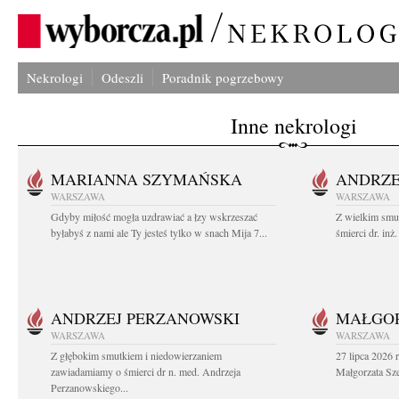
Nekrologi
Odeszli
Poradnik pogrzebowy
Inne nekrologi
MARIANNA SZYMAŃSKA
ANDRZE
WARSZAWA
WARSZAWA
Gdyby miłość mogła uzdrawiać a łzy wskrzeszać
Z wielkim smu
byłabyś z nami ale Ty jesteś tylko w snach Mija 7...
śmierci dr. in
ANDRZEJ PERZANOWSKI
MAŁGOR
WARSZAWA
WARSZAWA
Z głębokim smutkiem i niedowierzaniem
27 lipca 2026 
zawiadamiamy o śmierci dr n. med. Andrzeja
Małgorzata Sz
Perzanowskiego...