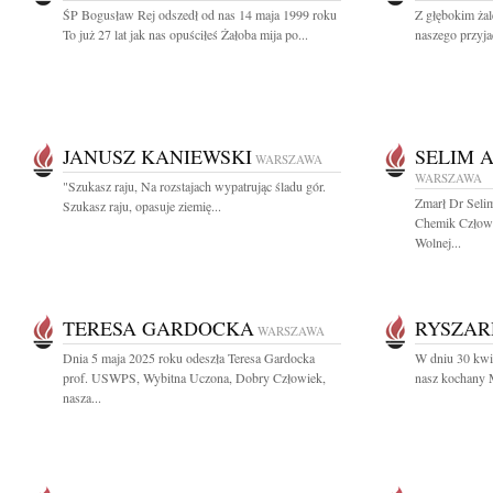
ŚP Bogusław Rej odszedł od nas 14 maja 1999 roku
Z głębokim ża
To już 27 lat jak nas opuściłeś Żałoba mija po...
naszego przyja
JANUSZ KANIEWSKI
SELIM 
WARSZAWA
WARSZAWA
"Szukasz raju, Na rozstajach wypatrując śladu gór.
Zmarł Dr Seli
Szukasz raju, opasuje ziemię...
Chemik Człowi
Wolnej...
TERESA GARDOCKA
RYSZAR
WARSZAWA
Dnia 5 maja 2025 roku odeszła Teresa Gardocka
W dniu 30 kwie
prof. USWPS, Wybitna Uczona, Dobry Człowiek,
nasz kochany M
nasza...