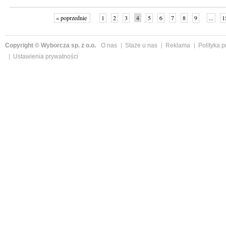
« poprzednie
1
2
3
4
5
6
7
8
9
...
1
Copyright © Wyborcza sp. z o.o.
O nas
Staże u nas
Reklama
Polityka 
Ustawienia prywatności