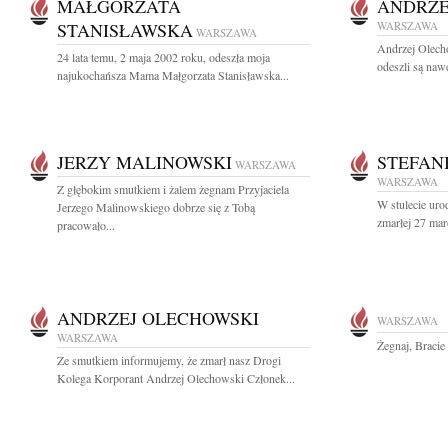
MAŁGORZATA
ANDRZE
STANISŁAWSKA
WARSZAWA
WARSZAWA
Andrzej Olech
24 lata temu, 2 maja 2002 roku, odeszła moja
odeszli są nawe
najukochańsza Mama Małgorzata Stanisławska...
JERZY MALINOWSKI
STEFAN
WARSZAWA
WARSZAWA
Z głębokim smutkiem i żalem żegnam Przyjaciela
W stulecie uro
Jerzego Malinowskiego dobrze się z Tobą
zmarłej 27 mar
pracowało...
ANDRZEJ OLECHOWSKI
WARSZAWA
WARSZAWA
Żegnaj, Bracie
Ze smutkiem informujemy, że zmarł nasz Drogi
Kolega Korporant Andrzej Olechowski Członek...