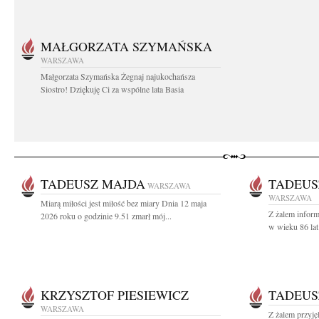
MAŁGORZATA SZYMAŃSKA
WARSZAWA
Małgorzata Szymańska Żegnaj najukochańsza
Siostro! Dziękuję Ci za wspólne lata Basia
TADEUSZ MAJDA
TADEUS
WARSZAWA
WARSZAWA
Miarą miłości jest miłość bez miary Dnia 12 maja
Z żalem infor
2026 roku o godzinie 9.51 zmarł mój...
w wieku 86 lat
KRZYSZTOF PIESIEWICZ
TADEUS
WARSZAWA
Z żalem przyj