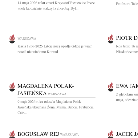
14 maja 2026 roku zmarł Krzysztof Piesiewicz Przez
Profesora Tade
wiele lat dzielnie walczył z chorobą. Był...
PIOTR 
WARSZAWA
Kasia 1956-2025 Liście nocą opadłe Gdzie je wiatr
Rok temu 16 m
rzuci? nie wiadomo Konrad
Nieskończonośc
MAGDALENA POLAK-
EWA JA
JASIEŃSKA
WARSZAWA
Z głębokim sm
maja, odeszła 
9 maja 2026 roku odeszła Magdalena Polak-
Jasieńska ukochana Żona, Mama, Babcia, Prababcia.
Całe...
BOGUSŁAW REJ
JACEK 
WARSZAWA