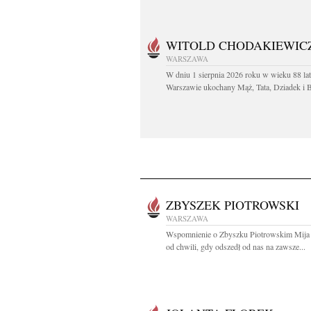
WITOLD CHODAKIEWIC
WARSZAWA
W dniu 1 sierpnia 2026 roku w wieku 88 la
Warszawie ukochany Mąż, Tata, Dziadek i Br
ZBYSZEK PIOTROWSKI
WARSZAWA
Wspomnienie o Zbyszku Piotrowskim Mija j
od chwili, gdy odszedł od nas na zawsze...