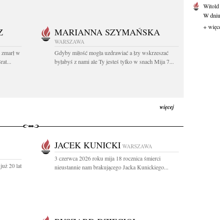
Witold
W dniu 
+ więc
Z
MARIANNA SZYMAŃSKA
WARSZAWA
t zmarł w
Gdyby miłość mogła uzdrawiać a łzy wskrzeszać
at...
byłabyś z nami ale Ty jesteś tylko w snach Mija 7...
więcej
JACEK KUNICKI
WARSZAWA
3 czerwca 2026 roku mija 18 rocznica śmierci
uż 20 lat
nieustannie nam brakującego Jacka Kunickiego...