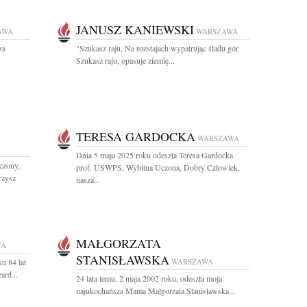
JANUSZ KANIEWSKI
AWA
WARSZAWA
za
"Szukasz raju, Na rozstajach wypatrując śladu gór.
Szukasz raju, opasuje ziemię...
TERESA GARDOCKA
WARSZAWA
Dnia 5 maja 2025 roku odeszła Teresa Gardocka
czony,
prof. USWPS, Wybitna Uczona, Dobry Człowiek,
rzysz
nasza...
MAŁGORZATA
WA
STANISŁAWSKA
u 84 lat
WARSZAWA
ard...
24 lata temu, 2 maja 2002 roku, odeszła moja
najukochańsza Mama Małgorzata Stanisławska...