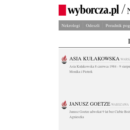
Nekrologi
Odeszli
Poradnik po
ASIA KUŁAKOWSKA
WARS
Asia Kułakowska 8 czerwca 1984 - 9 sierp
Monika i Piotrek
JANUSZ GOETZE
WARSZAWA
Janusz Goetze adwokat 9 lat bez Ciebie Boż
Agnieszka