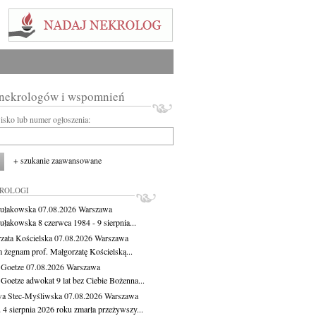
 nekrologów i wspomnień
wisko lub numer ogłoszenia:
+ szukanie zaawansowane
KROLOGI
ułakowska
07.08.2026
Warszawa
ułakowska 8 czerwca 1984 - 9 sierpnia...
zata Kościelska
07.08.2026
Warszawa
m żegnam prof. Małgorzatę Kościelską...
 Goetze
07.08.2026
Warszawa
 Goetze adwokat 9 lat bez Ciebie Bożenna...
a Stec-Myśliwska
07.08.2026
Warszawa
 4 sierpnia 2026 roku zmarła przeżywszy...