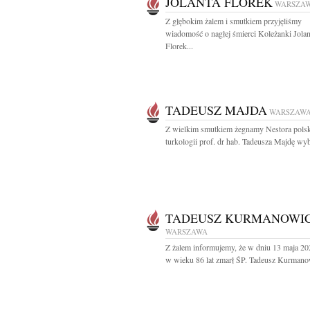
JOLANTA FLOREK
WARSZA
Z głębokim żalem i smutkiem przyjęliśmy
wiadomość o nagłej śmierci Koleżanki Jola
Florek...
TADEUSZ MAJDA
WARSZAW
Z wielkim smutkiem żegnamy Nestora polsk
turkologii prof. dr hab. Tadeusza Majdę wyb
TADEUSZ KURMANOWI
WARSZAWA
Z żalem informujemy, że w dniu 13 maja 20
w wieku 86 lat zmarł ŚP. Tadeusz Kurmanow