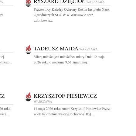
RYSZARD DZIĘCIOŁ
WA
WARSZAWA
Pracownicy Katedry Ochrony Roślin Instytutu Nauk
nty
Ogrodniczych SGGW w Warszawie oraz
członkowie...
TADEUSZ MAJDA
A
WARSZAWA
iej
Miarą miłości jest miłość bez miary Dnia 12 maja
itnego...
2026 roku o godzinie 9.51 zmarł mój...
CZ
KRZYSZTOF PIESIEWICZ
WARSZAWA
26 roku
14 maja 2026 roku zmarł Krzysztof Piesiewicz Przez
icz...
wiele lat dzielnie walczył z chorobą. Był...