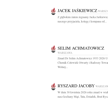
JACEK JAŚKIEWICZ
WARSZ
Z głębokim żalem żegnamy Jacka Jaśkiewic
naszego przyjaciela, kolegę i kompana od...
SELIM ACHMATOWICZ
WARSZAWA
Zmarł Dr Selim Achmatowicz 1933 2026 U
Chemik Człowiek Otwarty i Radosny Towa
Wolnej...
RYSZARD JACOBY
WARSZA
W dniu 30 kwietnia 2026 roku zmarł w wiek
nasz kochany Mąż, Tata, Dziadek, Brat Rysz