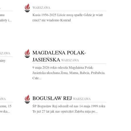
A
WARSZAWA
ana
Kasia 1956-2025 Liście nocą opadłe Gdzie je wiatr
isty i...
rzuci? nie wiadomo Konrad
MAGDALENA POLAK-
SZAWA
JASIEŃSKA
ainy
WARSZAWA
9 maja 2026 roku odeszła Magdalena Polak-
Jasieńska ukochana Żona, Mama, Babcia, Prababcia.
Całe...
BOGUSŁAW REJ
AWA
WARSZAWA
temu, 15
ŚP Bogusław Rej odszedł od nas 14 maja 1999 roku
wska...
To już 27 lat jak nas opuściłeś Żałoba mija po...