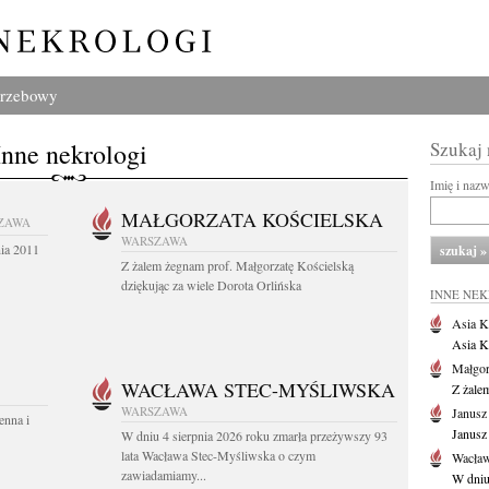
grzebowy
Inne nekrologi
Szukaj
Imię i naz
MAŁGORZATA KOŚCIELSKA
ZAWA
WARSZAWA
nia 2011
Z żalem żegnam prof. Małgorzatę Kościelską
dziękując za wiele Dorota Orlińska
INNE NE
Asia K
Asia K
Małgor
WACŁAWA STEC-MYŚLIWSKA
Z żale
WARSZAWA
Janusz
enna i
Janusz
W dniu 4 sierpnia 2026 roku zmarła przeżywszy 93
lata Wacława Stec-Myśliwska o czym
Wacław
zawiadamiamy...
W dniu