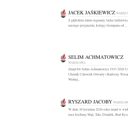
JACEK JAŚKIEWICZ
WARSZ
Z głębokim żalem żegnamy Jacka Jaśkiewic
naszego przyjaciela, kolegę i kompana od...
SELIM ACHMATOWICZ
WARSZAWA
Zmarł Dr Selim Achmatowicz 1933 2026 U
Chemik Człowiek Otwarty i Radosny Towa
Wolnej...
RYSZARD JACOBY
WARSZA
W dniu 30 kwietnia 2026 roku zmarł w wiek
nasz kochany Mąż, Tata, Dziadek, Brat Rysz