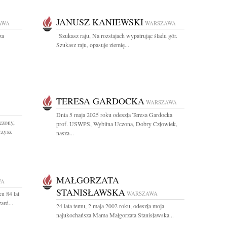
JANUSZ KANIEWSKI
AWA
WARSZAWA
za
"Szukasz raju, Na rozstajach wypatrując śladu gór.
Szukasz raju, opasuje ziemię...
TERESA GARDOCKA
WARSZAWA
Dnia 5 maja 2025 roku odeszła Teresa Gardocka
czony,
prof. USWPS, Wybitna Uczona, Dobry Człowiek,
rzysz
nasza...
MAŁGORZATA
WA
STANISŁAWSKA
u 84 lat
WARSZAWA
ard...
24 lata temu, 2 maja 2002 roku, odeszła moja
najukochańsza Mama Małgorzata Stanisławska...