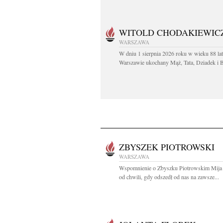
WITOLD CHODAKIEWIC
WARSZAWA
W dniu 1 sierpnia 2026 roku w wieku 88 la
Warszawie ukochany Mąż, Tata, Dziadek i Br
ZBYSZEK PIOTROWSKI
WARSZAWA
Wspomnienie o Zbyszku Piotrowskim Mija j
od chwili, gdy odszedł od nas na zawsze...