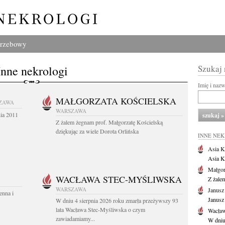
grzebowy
Inne nekrologi
Szukaj
Imię i naz
MAŁGORZATA KOŚCIELSKA
ZAWA
WARSZAWA
nia 2011
Z żalem żegnam prof. Małgorzatę Kościelską
dziękując za wiele Dorota Orlińska
INNE NE
Asia K
Asia K
Małgor
WACŁAWA STEC-MYŚLIWSKA
Z żale
WARSZAWA
Janusz
enna i
Janusz
W dniu 4 sierpnia 2026 roku zmarła przeżywszy 93
lata Wacława Stec-Myśliwska o czym
Wacław
zawiadamiamy...
W dniu