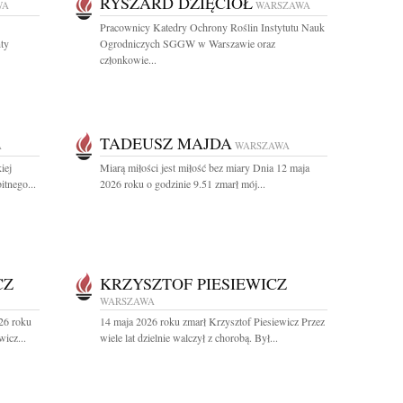
RYSZARD DZIĘCIOŁ
WA
WARSZAWA
Pracownicy Katedry Ochrony Roślin Instytutu Nauk
nty
Ogrodniczych SGGW w Warszawie oraz
członkowie...
TADEUSZ MAJDA
A
WARSZAWA
iej
Miarą miłości jest miłość bez miary Dnia 12 maja
itnego...
2026 roku o godzinie 9.51 zmarł mój...
CZ
KRZYSZTOF PIESIEWICZ
WARSZAWA
26 roku
14 maja 2026 roku zmarł Krzysztof Piesiewicz Przez
icz...
wiele lat dzielnie walczył z chorobą. Był...