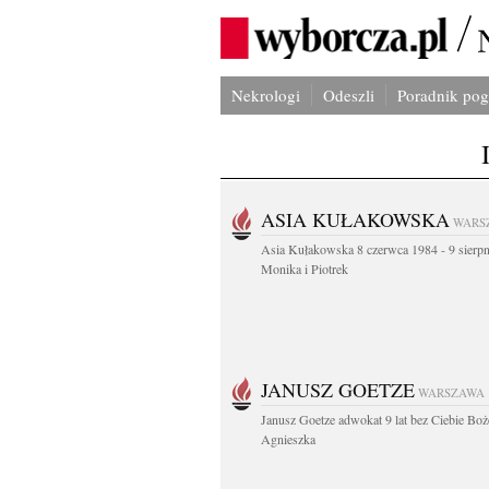
Nekrologi
Odeszli
Poradnik po
ASIA KUŁAKOWSKA
WARS
Asia Kułakowska 8 czerwca 1984 - 9 sierp
Monika i Piotrek
JANUSZ GOETZE
WARSZAWA
Janusz Goetze adwokat 9 lat bez Ciebie Boż
Agnieszka