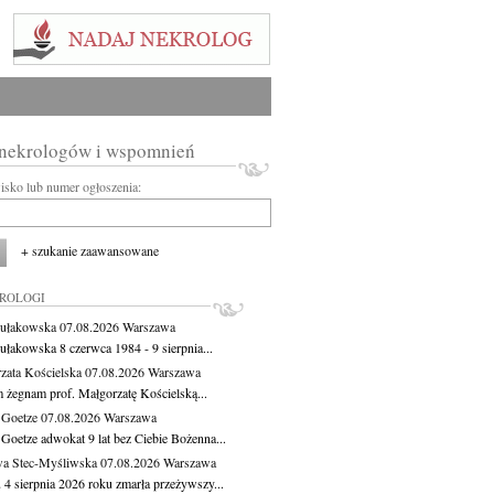
 nekrologów i wspomnień
wisko lub numer ogłoszenia:
+ szukanie zaawansowane
KROLOGI
ułakowska
07.08.2026
Warszawa
ułakowska 8 czerwca 1984 - 9 sierpnia...
zata Kościelska
07.08.2026
Warszawa
m żegnam prof. Małgorzatę Kościelską...
 Goetze
07.08.2026
Warszawa
 Goetze adwokat 9 lat bez Ciebie Bożenna...
a Stec-Myśliwska
07.08.2026
Warszawa
 4 sierpnia 2026 roku zmarła przeżywszy...