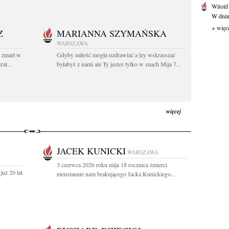
Witold
W dniu 
+ więc
Z
MARIANNA SZYMAŃSKA
WARSZAWA
t zmarł w
Gdyby miłość mogła uzdrawiać a łzy wskrzeszać
at...
byłabyś z nami ale Ty jesteś tylko w snach Mija 7...
więcej
JACEK KUNICKI
WARSZAWA
3 czerwca 2026 roku mija 18 rocznica śmierci
uż 20 lat
nieustannie nam brakującego Jacka Kunickiego...