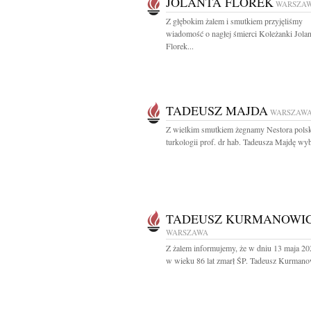
JOLANTA FLOREK
WARSZA
Z głębokim żalem i smutkiem przyjęliśmy
wiadomość o nagłej śmierci Koleżanki Jola
Florek...
TADEUSZ MAJDA
WARSZAW
Z wielkim smutkiem żegnamy Nestora polsk
turkologii prof. dr hab. Tadeusza Majdę wyb
TADEUSZ KURMANOWI
WARSZAWA
Z żalem informujemy, że w dniu 13 maja 20
w wieku 86 lat zmarł ŚP. Tadeusz Kurmanow