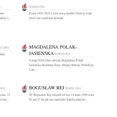
A
WARSZAWA
ana
Kasia 1956-2025 Liście nocą opadłe Gdzie je wiatr
isty i...
rzuci? nie wiadomo Konrad
MAGDALENA POLAK-
SZAWA
JASIEŃSKA
ainy
WARSZAWA
9 maja 2026 roku odeszła Magdalena Polak-
Jasieńska ukochana Żona, Mama, Babcia, Prababcia.
Całe...
BOGUSŁAW REJ
AWA
WARSZAWA
temu, 15
ŚP Bogusław Rej odszedł od nas 14 maja 1999 roku
wska...
To już 27 lat jak nas opuściłeś Żałoba mija po...