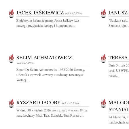
JACEK JAŚKIEWICZ
JANUSZ
WARSZAWA
Z głębokim żalem żegnamy Jacka Jaśkiewicza
"Szukasz raju,
naszego przyjaciela, kolegę i kompana od...
Szukasz raju, o
SELIM ACHMATOWICZ
TERESA
WARSZAWA
Dnia 5 maja 2
Zmarł Dr Selim Achmatowicz 1933 2026 Uczony,
prof. USWPS, 
Chemik Człowiek Otwarty i Radosny Towarzysz
nasza...
Wolnej...
RYSZARD JACOBY
MAŁGO
WARSZAWA
STANIS
W dniu 30 kwietnia 2026 roku zmarł w wieku 84 lat
nasz kochany Mąż, Tata, Dziadek, Brat Ryszard...
24 lata temu, 
najukochańsza