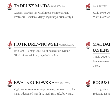
TADEUSZ MAJDA
WARSZAWA
WARSZAWA
Z żalem przyjęliśmy wiadomość o śmierci Pana
Kasia 1956-202
Profesora Tadeusza Majdy wybitnego orientalisty i...
rzuci? nie wi
PIOTR DREWNOWSKI
MAGDAL
WARSZAWA
JASIEŃ
Rok temu 16 maja 2025 roku odszedł do Krainy
Nieskończoności mój najmłodszy Brat,...
9 maja 2026 r
Jasieńska uko
Całe...
EWA JAKUBOWSKA
BOGUSŁ
WARSZAWA
Z głębokim smutkiem wspominamy, że rok temu, 15
ŚP Bogusław R
maja, odeszła od nas dr n. med. Ewa Jakubowska...
To już 27 lat j