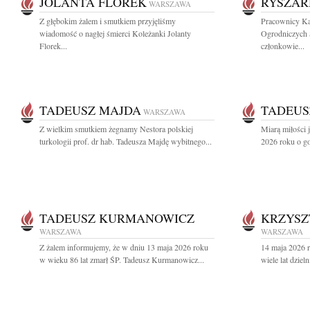
JOLANTA FLOREK
RYSZAR
WARSZAWA
Z głębokim żalem i smutkiem przyjęliśmy
Pracownicy Ka
wiadomość o nagłej śmierci Koleżanki Jolanty
Ogrodniczych
Florek...
członkowie...
TADEUSZ MAJDA
TADEUS
WARSZAWA
Z wielkim smutkiem żegnamy Nestora polskiej
Miarą miłości 
turkologii prof. dr hab. Tadeusza Majdę wybitnego...
2026 roku o go
TADEUSZ KURMANOWICZ
KRZYSZ
WARSZAWA
WARSZAWA
Z żalem informujemy, że w dniu 13 maja 2026 roku
14 maja 2026 r
w wieku 86 lat zmarł ŚP. Tadeusz Kurmanowicz...
wiele lat dziel