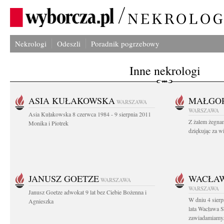
Nekrologi
Odeszli
Poradnik pogrzebowy
Inne nekrologi
ASIA KUŁAKOWSKA
MAŁGOR
WARSZAWA
WARSZAWA
Asia Kułakowska 8 czerwca 1984 - 9 sierpnia 2011
Z żalem żegnam
Monika i Piotrek
dziękując za w
JANUSZ GOETZE
WACŁAW
WARSZAWA
WARSZAWA
Janusz Goetze adwokat 9 lat bez Ciebie Bożenna i
W dniu 4 sier
Agnieszka
lata Wacława 
zawiadamiamy.