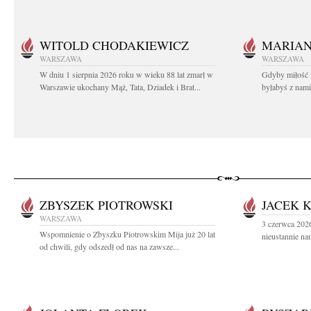
WITOLD CHODAKIEWICZ
MARIA
WARSZAWA
WARSZAWA
W dniu 1 sierpnia 2026 roku w wieku 88 lat zmarł w
Gdyby miłość 
Warszawie ukochany Mąż, Tata, Dziadek i Brat...
byłabyś z nami 
ZBYSZEK PIOTROWSKI
JACEK 
WARSZAWA
3 czerwca 2026
Wspomnienie o Zbyszku Piotrowskim Mija już 20 lat
nieustannie na
od chwili, gdy odszedł od nas na zawsze...