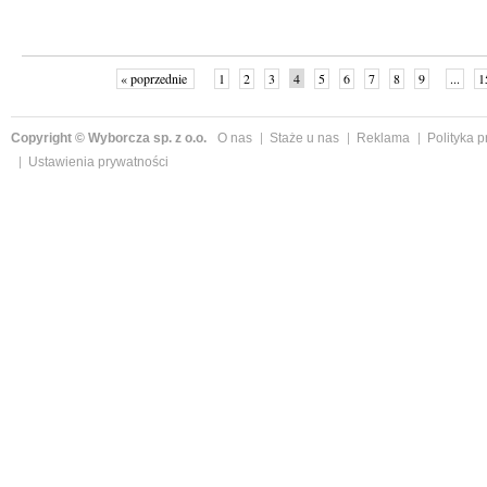
« poprzednie
1
2
3
4
5
6
7
8
9
...
1
Copyright © Wyborcza sp. z o.o.
O nas
Staże u nas
Reklama
Polityka 
Ustawienia prywatności