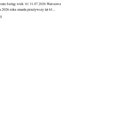
zata Szeląg
wiek: 61
31.07.2026
Warszawa
a 2026 roku zmarła przeżywszy lat 61...
ej