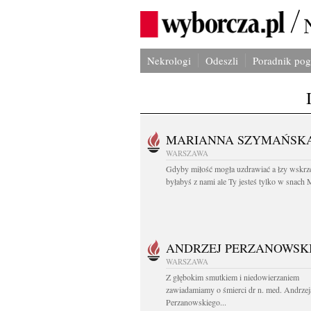
Nekrologi
Odeszli
Poradnik po
MARIANNA SZYMAŃSK
WARSZAWA
Gdyby miłość mogła uzdrawiać a łzy wskrz
byłabyś z nami ale Ty jesteś tylko w snach M
ANDRZEJ PERZANOWSK
WARSZAWA
Z głębokim smutkiem i niedowierzaniem
zawiadamiamy o śmierci dr n. med. Andrzej
Perzanowskiego...