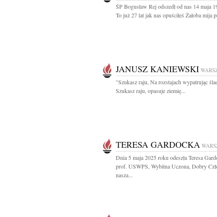
ŚP Bogusław Rej odszedł od nas 14 maja 1
To już 27 lat jak nas opuściłeś Żałoba mija p
JANUSZ KANIEWSKI
WARS
"Szukasz raju, Na rozstajach wypatrując śla
Szukasz raju, opasuje ziemię...
TERESA GARDOCKA
WARS
Dnia 5 maja 2025 roku odeszła Teresa Gard
prof. USWPS, Wybitna Uczona, Dobry Czł
nasza...