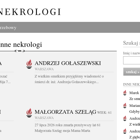
grzebowy
Inne nekrologi
Szukaj
Imię i naz
A
ANDRZEJ GOŁASZEWSKI
WARSZAWA
eszać
Z wielkim smutkiem przyjęliśmy wiadomość o
ija 7...
śmierci dr. inż. Andrzeja Gołaszewskiego...
INNE NE
Marek 
Ze smu
Marian
I
MAŁGORZATA SZELĄG
Gdyby 
WIEK: 61
WARSZAWA
Andrze
Z wiel
27 lipca 2026 roku zmarła przeżywszy lat 61
a
Małgorzata Szeląg moja Mama Marta
Andrze
Z głęb