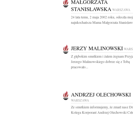
MAŁGORZATA
STANISŁAWSKA
WARSZAWA
24 lata temu, 2 maja 2002 roku, odeszła moj
najukochańsza Mama Małgorzata Stanisławs
JERZY MALINOWSKI
WARS
Z głębokim smutkiem i żalem żegnam Przyja
Jerzego Malinowskiego dobrze się z Tobą
pracowało...
ANDRZEJ OLECHOWSKI
WARSZAWA
Ze smutkiem informujemy, że zmarł nasz Dr
Kolega Korporant Andrzej Olechowski Czło