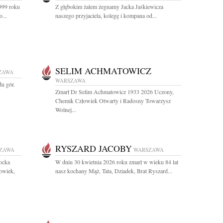
999 roku
Z głębokim żalem żegnamy Jacka Jaśkiewicza
o...
naszego przyjaciela, kolegę i kompana od...
SELIM ACHMATOWICZ
ZAWA
WARSZAWA
du gór.
Zmarł Dr Selim Achmatowicz 1933 2026 Uczony,
Chemik Człowiek Otwarty i Radosny Towarzysz
Wolnej...
RYSZARD JACOBY
ZAWA
WARSZAWA
ocka
W dniu 30 kwietnia 2026 roku zmarł w wieku 84 lat
owiek,
nasz kochany Mąż, Tata, Dziadek, Brat Ryszard...