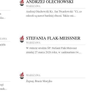
ANDRZEJ OLECHOWSKI
WARSZAWA
Andrzej Olechowski Ks. Jan Twardowski: "Ci, co
a
odeszli są nawet bardziej obecni. Także oni...
ka...
STEFANIA FLAK-MEISSNER
ZAWA
WARSZAWA
ciela
W stulecie urodzin ŚP. Stefanii Flak-Meissner
zmarłej 27 marca 2026 roku, w sanktuarium św....
WARSZAWA
Żegnaj, Bracie Maryjka
ogi
nek...