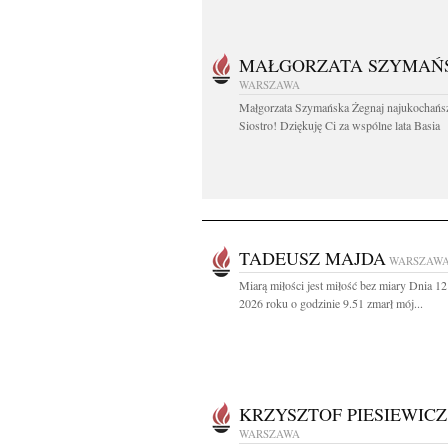
MAŁGORZATA SZYMAŃ
WARSZAWA
Małgorzata Szymańska Żegnaj najukochańs
Siostro! Dziękuję Ci za wspólne lata Basia
TADEUSZ MAJDA
WARSZAW
Miarą miłości jest miłość bez miary Dnia 12
2026 roku o godzinie 9.51 zmarł mój...
KRZYSZTOF PIESIEWICZ
WARSZAWA