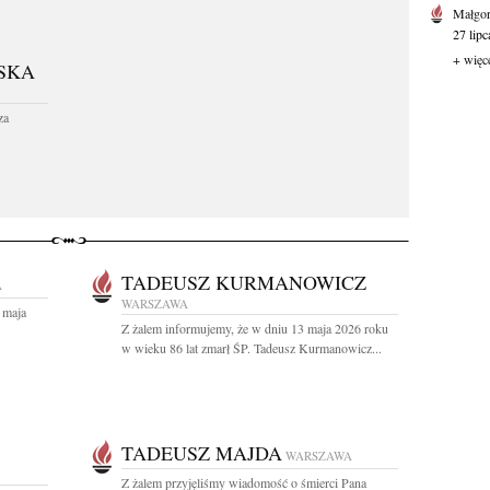
Małgor
27 lipc
+ więc
SKA
za
TADEUSZ KURMANOWICZ
A
WARSZAWA
 maja
Z żalem informujemy, że w dniu 13 maja 2026 roku
w wieku 86 lat zmarł ŚP. Tadeusz Kurmanowicz...
TADEUSZ MAJDA
WARSZAWA
Z żalem przyjęliśmy wiadomość o śmierci Pana