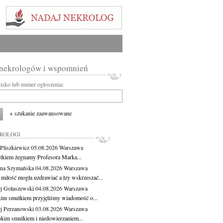
 nekrologów i wspomnień
wisko lub numer ogłoszenia:
+ szukanie zaawansowane
KROLOGI
Pliszkiewicz
05.08.2026
Warszawa
tkiem żegnamy Profesora Marka...
na Szymańska
04.08.2026
Warszawa
miłość mogła uzdrawiać a łzy wskrzeszać...
j Gołaszewski
04.08.2026
Warszawa
kim smutkiem przyjęliśmy wiadomość o...
j Perzanowski
03.08.2026
Warszawa
okim smutkiem i niedowierzaniem...