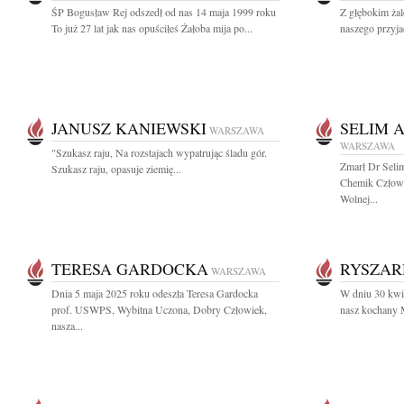
ŚP Bogusław Rej odszedł od nas 14 maja 1999 roku
Z głębokim ża
To już 27 lat jak nas opuściłeś Żałoba mija po...
naszego przyja
JANUSZ KANIEWSKI
SELIM 
WARSZAWA
WARSZAWA
"Szukasz raju, Na rozstajach wypatrując śladu gór.
Zmarł Dr Seli
Szukasz raju, opasuje ziemię...
Chemik Człowi
Wolnej...
TERESA GARDOCKA
RYSZAR
WARSZAWA
Dnia 5 maja 2025 roku odeszła Teresa Gardocka
W dniu 30 kwie
prof. USWPS, Wybitna Uczona, Dobry Człowiek,
nasz kochany M
nasza...