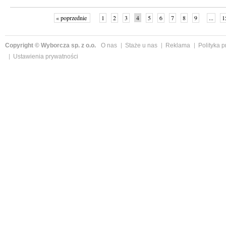
« poprzednie
1
2
3
4
5
6
7
8
9
...
1
Copyright © Wyborcza sp. z o.o.
O nas
Staże u nas
Reklama
Polityka 
Ustawienia prywatności