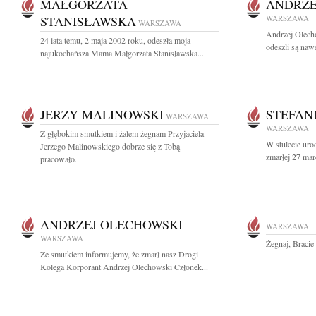
MAŁGORZATA
ANDRZE
STANISŁAWSKA
WARSZAWA
WARSZAWA
Andrzej Olech
24 lata temu, 2 maja 2002 roku, odeszła moja
odeszli są nawe
najukochańsza Mama Małgorzata Stanisławska...
JERZY MALINOWSKI
STEFAN
WARSZAWA
WARSZAWA
Z głębokim smutkiem i żalem żegnam Przyjaciela
W stulecie uro
Jerzego Malinowskiego dobrze się z Tobą
zmarłej 27 mar
pracowało...
ANDRZEJ OLECHOWSKI
WARSZAWA
WARSZAWA
Żegnaj, Bracie
Ze smutkiem informujemy, że zmarł nasz Drogi
Kolega Korporant Andrzej Olechowski Członek...