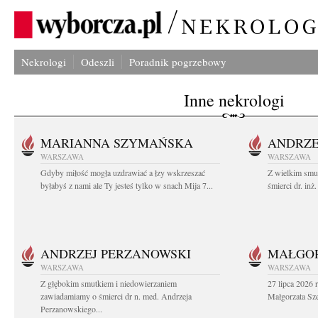
Nekrologi
Odeszli
Poradnik pogrzebowy
Inne nekrologi
MARIANNA SZYMAŃSKA
ANDRZE
WARSZAWA
WARSZAWA
Gdyby miłość mogła uzdrawiać a łzy wskrzeszać
Z wielkim smu
byłabyś z nami ale Ty jesteś tylko w snach Mija 7...
śmierci dr. in
ANDRZEJ PERZANOWSKI
MAŁGOR
WARSZAWA
WARSZAWA
Z głębokim smutkiem i niedowierzaniem
27 lipca 2026 
zawiadamiamy o śmierci dr n. med. Andrzeja
Małgorzata Sz
Perzanowskiego...