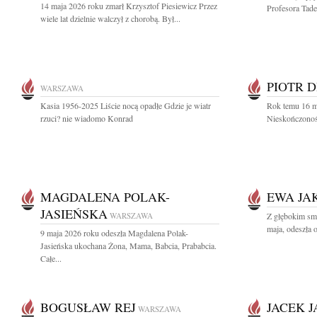
14 maja 2026 roku zmarł Krzysztof Piesiewicz Przez
Profesora Tade
wiele lat dzielnie walczył z chorobą. Był...
PIOTR 
WARSZAWA
Kasia 1956-2025 Liście nocą opadłe Gdzie je wiatr
Rok temu 16 m
rzuci? nie wiadomo Konrad
Nieskończonośc
MAGDALENA POLAK-
EWA JA
JASIEŃSKA
WARSZAWA
Z głębokim sm
maja, odeszła 
9 maja 2026 roku odeszła Magdalena Polak-
Jasieńska ukochana Żona, Mama, Babcia, Prababcia.
Całe...
BOGUSŁAW REJ
JACEK 
WARSZAWA