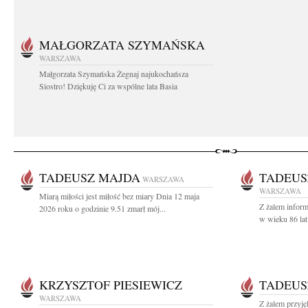
MAŁGORZATA SZYMAŃSKA
WARSZAWA
Małgorzata Szymańska Żegnaj najukochańsza
Siostro! Dziękuję Ci za wspólne lata Basia
TADEUSZ MAJDA
TADEUS
WARSZAWA
WARSZAWA
Miarą miłości jest miłość bez miary Dnia 12 maja
Z żalem infor
2026 roku o godzinie 9.51 zmarł mój...
w wieku 86 lat
KRZYSZTOF PIESIEWICZ
TADEUS
WARSZAWA
Z żalem przyj