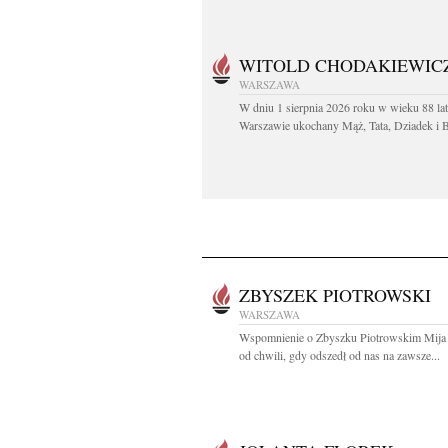
WITOLD CHODAKIEWIC
WARSZAWA
W dniu 1 sierpnia 2026 roku w wieku 88 la
Warszawie ukochany Mąż, Tata, Dziadek i Br
ZBYSZEK PIOTROWSKI
WARSZAWA
Wspomnienie o Zbyszku Piotrowskim Mija j
od chwili, gdy odszedł od nas na zawsze...