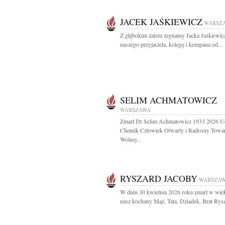
JACEK JAŚKIEWICZ
WARSZ
Z głębokim żalem żegnamy Jacka Jaśkiewic
naszego przyjaciela, kolegę i kompana od...
SELIM ACHMATOWICZ
WARSZAWA
Zmarł Dr Selim Achmatowicz 1933 2026 U
Chemik Człowiek Otwarty i Radosny Towa
Wolnej...
RYSZARD JACOBY
WARSZA
W dniu 30 kwietnia 2026 roku zmarł w wiek
nasz kochany Mąż, Tata, Dziadek, Brat Rysz