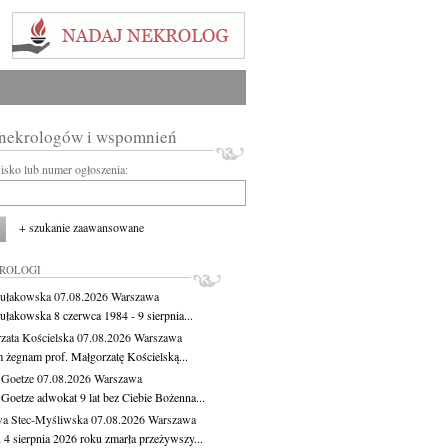
 nekrologów i wspomnień
wisko lub numer ogłoszenia:
+ szukanie zaawansowane
KROLOGI
ułakowska
07.08.2026
Warszawa
ułakowska 8 czerwca 1984 - 9 sierpnia...
zata Kościelska
07.08.2026
Warszawa
m żegnam prof. Małgorzatę Kościelską...
 Goetze
07.08.2026
Warszawa
 Goetze adwokat 9 lat bez Ciebie Bożenna...
a Stec-Myśliwska
07.08.2026
Warszawa
 4 sierpnia 2026 roku zmarła przeżywszy...