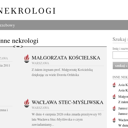
grzebowy
Inne nekrologi
Szukaj
Imię i naz
MAŁGORZATA KOŚCIELSKA
ZAWA
WARSZAWA
nia 2011
Z żalem żegnam prof. Małgorzatę Kościelską
dziękując za wiele Dorota Orlińska
INNE NE
Asia K
Asia K
Małgor
WACŁAWA STEC-MYŚLIWSKA
Z żale
WARSZAWA
Janusz
enna i
Janusz
W dniu 4 sierpnia 2026 roku zmarła przeżywszy 93
lata Wacława Stec-Myśliwska o czym
Wacław
zawiadamiamy...
W dniu