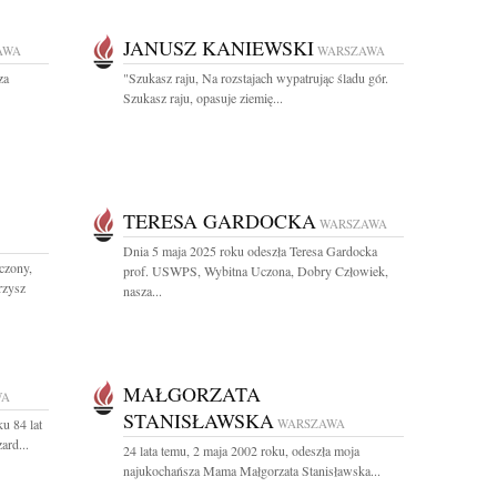
JANUSZ KANIEWSKI
AWA
WARSZAWA
za
"Szukasz raju, Na rozstajach wypatrując śladu gór.
Szukasz raju, opasuje ziemię...
TERESA GARDOCKA
WARSZAWA
Dnia 5 maja 2025 roku odeszła Teresa Gardocka
czony,
prof. USWPS, Wybitna Uczona, Dobry Człowiek,
rzysz
nasza...
MAŁGORZATA
WA
STANISŁAWSKA
u 84 lat
WARSZAWA
ard...
24 lata temu, 2 maja 2002 roku, odeszła moja
najukochańsza Mama Małgorzata Stanisławska...