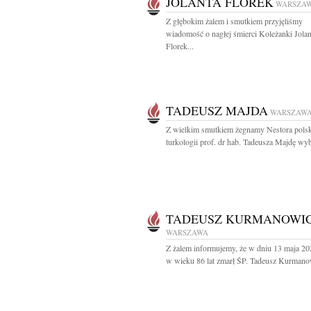
JOLANTA FLOREK
WARSZA
Z głębokim żalem i smutkiem przyjęliśmy
wiadomość o nagłej śmierci Koleżanki Jola
Florek...
TADEUSZ MAJDA
WARSZAW
Z wielkim smutkiem żegnamy Nestora polsk
turkologii prof. dr hab. Tadeusza Majdę wyb
TADEUSZ KURMANOWI
WARSZAWA
Z żalem informujemy, że w dniu 13 maja 20
w wieku 86 lat zmarł ŚP. Tadeusz Kurmanow