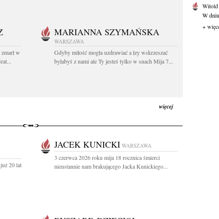
Witold
W dniu 
+ więc
Z
MARIANNA SZYMAŃSKA
WARSZAWA
t zmarł w
Gdyby miłość mogła uzdrawiać a łzy wskrzeszać
at...
byłabyś z nami ale Ty jesteś tylko w snach Mija 7...
więcej
JACEK KUNICKI
WARSZAWA
3 czerwca 2026 roku mija 18 rocznica śmierci
uż 20 lat
nieustannie nam brakującego Jacka Kunickiego...