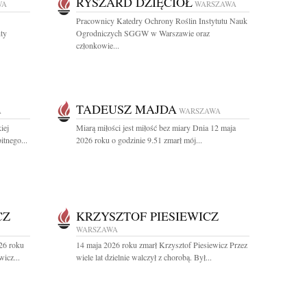
RYSZARD DZIĘCIOŁ
WA
WARSZAWA
Pracownicy Katedry Ochrony Roślin Instytutu Nauk
nty
Ogrodniczych SGGW w Warszawie oraz
członkowie...
TADEUSZ MAJDA
A
WARSZAWA
iej
Miarą miłości jest miłość bez miary Dnia 12 maja
itnego...
2026 roku o godzinie 9.51 zmarł mój...
CZ
KRZYSZTOF PIESIEWICZ
WARSZAWA
26 roku
14 maja 2026 roku zmarł Krzysztof Piesiewicz Przez
icz...
wiele lat dzielnie walczył z chorobą. Był...