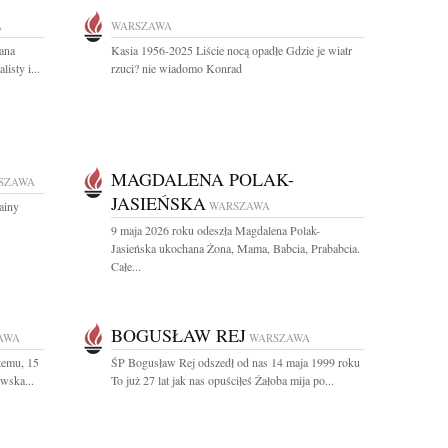
A
WARSZAWA
ana
Kasia 1956-2025 Liście nocą opadłe Gdzie je wiatr
isty i...
rzuci? nie wiadomo Konrad
MAGDALENA POLAK-
SZAWA
JASIEŃSKA
ainy
WARSZAWA
9 maja 2026 roku odeszła Magdalena Polak-
Jasieńska ukochana Żona, Mama, Babcia, Prababcia.
Całe...
BOGUSŁAW REJ
AWA
WARSZAWA
temu, 15
ŚP Bogusław Rej odszedł od nas 14 maja 1999 roku
wska...
To już 27 lat jak nas opuściłeś Żałoba mija po...