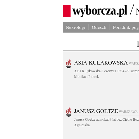
Nekrologi
Odeszli
Poradnik po
ASIA KUŁAKOWSKA
WARS
Asia Kułakowska 8 czerwca 1984 - 9 sierp
Monika i Piotrek
JANUSZ GOETZE
WARSZAWA
Janusz Goetze adwokat 9 lat bez Ciebie Boż
Agnieszka