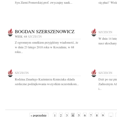
Syn Ziemi Pomorskiej prof. zwyczajny nauk...
się płaci" Wis
BOGDAN SZERSZENOWICZ
SZCZECIN
WIEK: 68
SZCZECIN
W dniu 14 lute
Z ogromnym smutkiem przyjęliśmy wiadomość, że
nasz ukochany 
w dniu 23 lutego 2018 roku w Koszalinie, w 68
roku...
SZCZECIN
SZCZECIN
Rodzina Zmarłego Kazimierza Kmieciaka składa
Dziś po raz p
serdeczne podziękowania wszystkim uczestnikom...
Zadusznym Alf
i...
« poprzednie
1
2
3
4
5
6
7
8
9
...