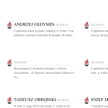
ANDRZEJ GEDYMIN
SZCZECIN
SZCZECIN
Z głębokim żalem żegnamy zmarłego w wieku 74 lat
Z głębokim ża
redaktora Andrzeja Gedymina Koleżanki i Koledzy...
naszego Kolegi
SZCZECIN
SZCZECIN
Wspomnienie Z urodzenia łodzianin z wyboru
Z głębokim ża
szczecinianin - dr Zbigniew Bonawentura Zdanowicz
roku, w wieku 
Po...
TADEUSZ OBRĘBSKI
JÓZEF 
SZCZECIN
W dniu 31 maja 2018 roku zmarł, w wieku 84 lat
"Umarłych wie