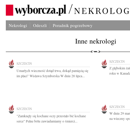
Nekrologi
Odeszli
Poradnik pogrzebowy
Inne nekrologi
SZCZECIN
SZCZECIN
Z głębokim ża
Umarłych wieczność dotąd trwa, dokąd pamięcią się
roku w Kanadzi
im płaci" Wisława Szymborska W dniu 28 lipca...
SZCZECIN
SZCZECIN
W dniu 29 mar
"Zamknęły się kochane oczy przestało bić kochane
na wieczny sp
serce" Pełne bólu zawiadamiamy o śmierci...