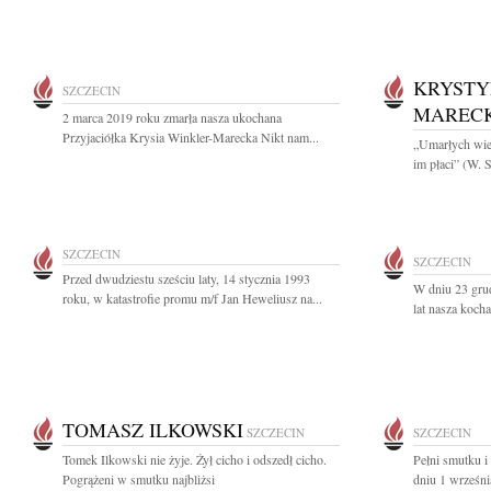
KRYSTY
SZCZECIN
MAREC
2 marca 2019 roku zmarła nasza ukochana
Przyjaciółka Krysia Winkler-Marecka Nikt nam...
„Umarłych wiec
im płaci” (W. 
SZCZECIN
SZCZECIN
Przed dwudziestu sześciu laty, 14 stycznia 1993
W dniu 23 gru
roku, w katastrofie promu m/f Jan Heweliusz na...
lat nasza koch
TOMASZ ILKOWSKI
SZCZECIN
SZCZECIN
Tomek Ilkowski nie żyje. Żył cicho i odszedł cicho.
Pełni smutku i
Pogrążeni w smutku najbliżsi
dniu 1 wrześni