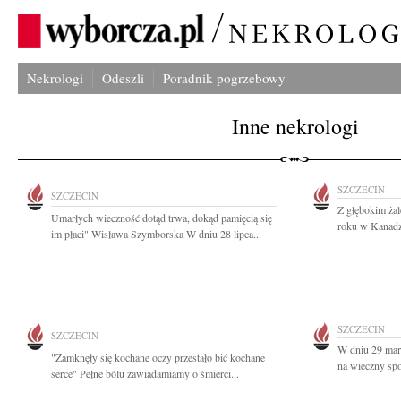
Nekrologi
Odeszli
Poradnik pogrzebowy
Inne nekrologi
SZCZECIN
SZCZECIN
Z głębokim ża
Umarłych wieczność dotąd trwa, dokąd pamięcią się
roku w Kanadzi
im płaci" Wisława Szymborska W dniu 28 lipca...
SZCZECIN
SZCZECIN
W dniu 29 mar
"Zamknęły się kochane oczy przestało bić kochane
na wieczny sp
serce" Pełne bólu zawiadamiamy o śmierci...