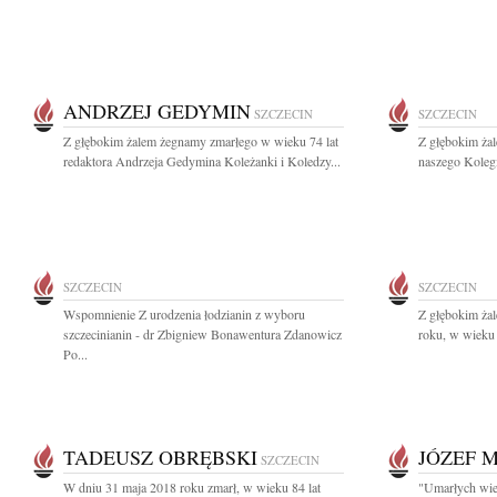
ANDRZEJ GEDYMIN
SZCZECIN
SZCZECIN
Z głębokim żalem żegnamy zmarłego w wieku 74 lat
Z głębokim ża
redaktora Andrzeja Gedymina Koleżanki i Koledzy...
naszego Kolegi
SZCZECIN
SZCZECIN
Wspomnienie Z urodzenia łodzianin z wyboru
Z głębokim ża
szczecinianin - dr Zbigniew Bonawentura Zdanowicz
roku, w wieku 
Po...
TADEUSZ OBRĘBSKI
JÓZEF 
SZCZECIN
W dniu 31 maja 2018 roku zmarł, w wieku 84 lat
"Umarłych wie