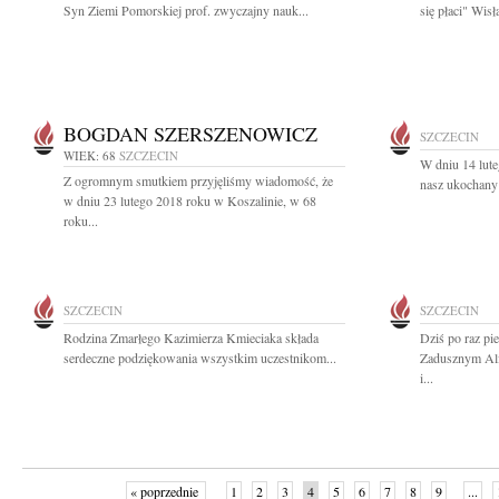
Syn Ziemi Pomorskiej prof. zwyczajny nauk...
się płaci" Wis
BOGDAN SZERSZENOWICZ
SZCZECIN
WIEK: 68
SZCZECIN
W dniu 14 lute
Z ogromnym smutkiem przyjęliśmy wiadomość, że
nasz ukochany 
w dniu 23 lutego 2018 roku w Koszalinie, w 68
roku...
SZCZECIN
SZCZECIN
Rodzina Zmarłego Kazimierza Kmieciaka składa
Dziś po raz p
serdeczne podziękowania wszystkim uczestnikom...
Zadusznym Alf
i...
« poprzednie
1
2
3
4
5
6
7
8
9
...