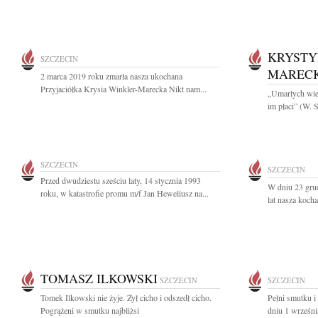
KRYSTY
SZCZECIN
MAREC
2 marca 2019 roku zmarła nasza ukochana
Przyjaciółka Krysia Winkler-Marecka Nikt nam...
„Umarłych wiec
im płaci” (W. 
SZCZECIN
SZCZECIN
Przed dwudziestu sześciu laty, 14 stycznia 1993
W dniu 23 gru
roku, w katastrofie promu m/f Jan Heweliusz na...
lat nasza koch
TOMASZ ILKOWSKI
SZCZECIN
SZCZECIN
Tomek Ilkowski nie żyje. Żył cicho i odszedł cicho.
Pełni smutku i
Pogrążeni w smutku najbliżsi
dniu 1 wrześni