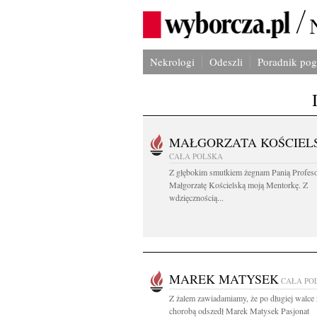
Nekrologi
Odeszli
Poradnik po
MAŁGORZATA KOŚCIEL
CAŁA POLSKA
Z głębokim smutkiem żegnam Panią Profes
Małgorzatę Kościelską moją Mentorkę. Z
wdzięcznością...
MAREK MATYSEK
CAŁA PO
Z żalem zawiadamiamy, że po długiej walce 
chorobą odszedł Marek Matysek Pasjonat