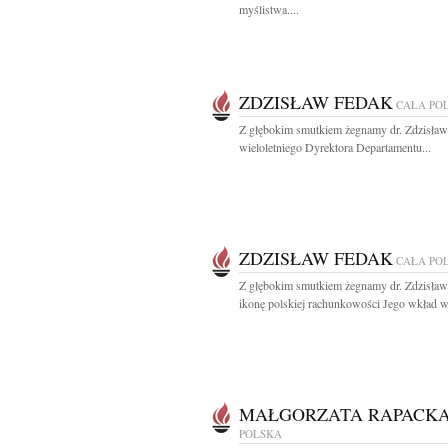
myślistwa....
ZDZISŁAW FEDAK
CAŁA PO
Z głębokim smutkiem żegnamy dr. Zdzisła
wieloletniego Dyrektora Departamentu...
ZDZISŁAW FEDAK
CAŁA PO
Z głębokim smutkiem żegnamy dr. Zdzisła
ikonę polskiej rachunkowości Jego wkład w.
MAŁGORZATA RAPACK
POLSKA