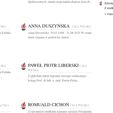
Zjednoczonych, zmarła moja najukochańsza żona dr...
Zdzisł
Z wiel
+ więc
ANNA DUSZYŃSKA
LSKA
CAŁA POLSKA
wa Fedaka
Anna Duszyńska 30.03.1948 - 31.08.2025 W ostani
dzień sierpnia w podróż ku słońcu...
PAWEŁ PIOTR LIBERSKI
LSKA
CAŁA
POLSKA
wa Fedaka
Z głębokim żalem żegnamy naszego serdecznego
..
kolegę Prof. dr hab. n. med. Pawła Piotra...
A
ROMUALD CICHOŃ
CAŁA
CAŁA POLSKA
Z ogromnym smutkiem żegnamy naszego Przyjaciela