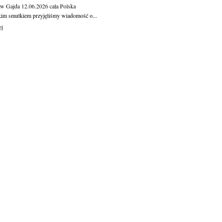
aw Gajda
12.06.2026
cała Polska
kim smutkiem przyjęliśmy wiadomość o...
ej