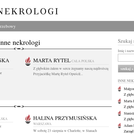
grzebowy
Inne nekrologi
Szukaj
Imię i naz
SKA
MARTA RYTEL
CAŁA POLSKA
Z głębokim żalem w sercu żegnamy naszą najdroższą
or
Przyjaciółkę Martę Rytel Opuścił...
INNE NE
Małgor
Z głęb
Marta 
Z głęb
Stanis
HALINA PRZYMUSIŃSKA
LSKA
Z głęb
WARSZAWA
Adam P
z
W sobotę 23 sierpnia w Charlotte, w Stanach
Zarząd