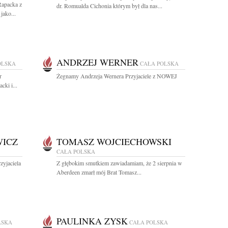
Rapacka z
dr. Romualda Cichonia którym był dla nas...
jako...
ANDRZEJ WERNER
OLSKA
CAŁA POLSKA
r
Żegnamy Andrzeja Wernera Przyjaciele z NOWEJ
cki i...
WICZ
TOMASZ WOJCIECHOWSKI
CAŁA POLSKA
yjaciela
Z głębokim smutkiem zawiadamiam, że 2 sierpnia w
Aberdeen zmarł mój Brat Tomasz...
PAULINKA ZYSK
LSKA
CAŁA POLSKA