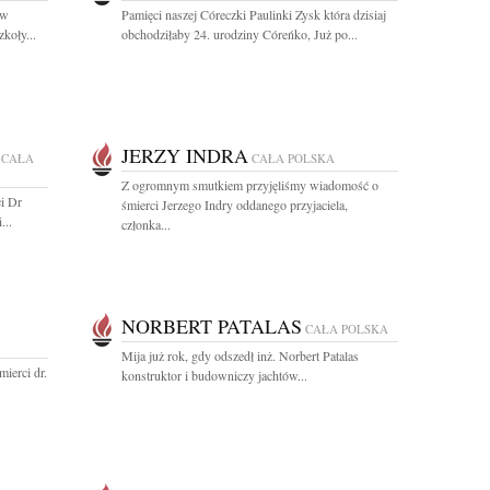
aw
Pamięci naszej Córeczki Paulinki Zysk która dzisiaj
koły...
obchodziłaby 24. urodziny Córeńko, Już po...
JERZY INDRA
CAŁA
CAŁA POLSKA
Z ogromnym smutkiem przyjęliśmy wiadomość o
i Dr
śmierci Jerzego Indry oddanego przyjaciela,
...
członka...
NORBERT PATALAS
CAŁA POLSKA
Mija już rok, gdy odszedł inż. Norbert Patalas
ierci dr.
konstruktor i budowniczy jachtów...
.