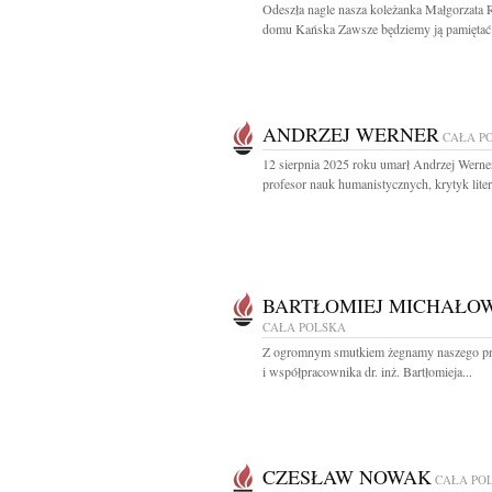
Odeszła nagle nasza koleżanka Małgorzata 
domu Kańska Zawsze będziemy ją pamiętać 
ANDRZEJ WERNER
CAŁA P
12 sierpnia 2025 roku umarł Andrzej Werne
profesor nauk humanistycznych, krytyk litera
BARTŁOMIEJ MICHAŁO
CAŁA POLSKA
Z ogromnym smutkiem żegnamy naszego prz
i współpracownika dr. inż. Bartłomieja...
CZESŁAW NOWAK
CAŁA PO