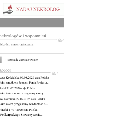
 nekrologów i wspomnień
wisko lub numer ogłoszenia:
+ szukanie zaawansowane
KROLOGI
zata Kościelska
06.08.2026
cała Polska
okim smutkiem żegnam Panią Profesor...
Rytel
31.07.2026
cała Polska
okim żalem w sercu żegnamy naszą...
ław Gomułka
27.07.2026
cała Polska
okim żalem przyjęliśmy wiadomość o...
ilecki
17.07.2026
cała Polska
 Podkarpackiego Stowarzyszenia...