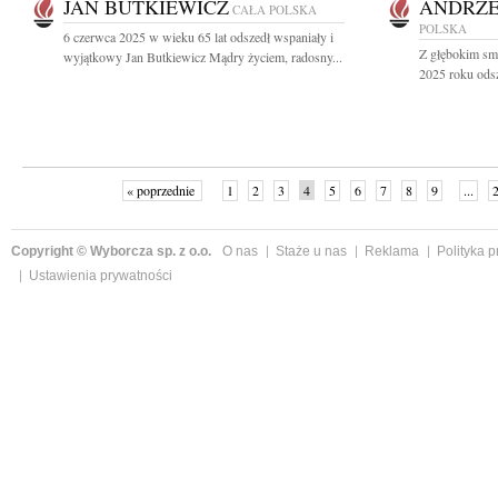
JAN BUTKIEWICZ
ANDRZE
CAŁA POLSKA
POLSKA
6 czerwca 2025 w wieku 65 lat odszedł wspaniały i
Z głębokim sm
wyjątkowy Jan Butkiewicz Mądry życiem, radosny...
2025 roku odsz
« poprzednie
1
2
3
4
5
6
7
8
9
...
Copyright © Wyborcza sp. z o.o.
O nas
Staże u nas
Reklama
Polityka 
Ustawienia prywatności