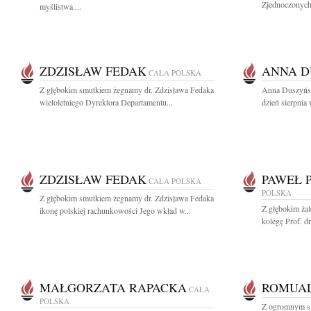
Zjednoczonych,
myślistwa....
ZDZISŁAW FEDAK
ANNA 
CAŁA POLSKA
Z głębokim smutkiem żegnamy dr. Zdzisława Fedaka
Anna Duszyńsk
wieloletniego Dyrektora Departamentu...
dzień sierpnia
ZDZISŁAW FEDAK
PAWEŁ P
CAŁA POLSKA
POLSKA
Z głębokim smutkiem żegnamy dr. Zdzisława Fedaka
Z głębokim ża
ikonę polskiej rachunkowości Jego wkład w...
kolegę Prof. dr
MAŁGORZATA RAPACKA
ROMUAL
CAŁA
POLSKA
Z ogromnym sm