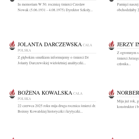
In memoriam W 50. rocznicę śmierci Czesław
Pamięci naszej
Nowak (5.06.1931 - 4.08.1975) Dyrektor Szkoły...
obchodziłaby 2
JOLANTA DARCZEWSKA
JERZY 
CAŁA
POLSKA
Z ogromnym s
Z głębokim smutkiem informujemy o śmierci Dr
śmierci Jerzeg
Jolanty Darczewskiej wieloletniej analityczki...
członka...
BOŻENA KOWALSKA
NORBER
CAŁA
POLSKA
Mija już rok, g
22 czerwca 2025 roku mija druga rocznica śmierci dr.
konstruktor i 
Bożeny Kowalskiej historyczki i krytyczki...