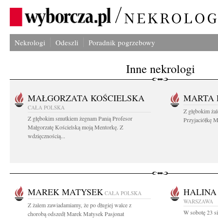
Nekrologi
Odeszli
Poradnik pogrzebowy
Inne nekrologi
MAŁGORZATA KOŚCIELSKA
MARTA 
CAŁA POLSKA
Z głębokim ża
Z głębokim smutkiem żegnam Panią Profesor
Przyjaciółkę M
Małgorzatę Kościelską moją Mentorkę. Z
wdzięcznością...
MAREK MATYSEK
HALINA
CAŁA POLSKA
WARSZAWA
Z żalem zawiadamiamy, że po długiej walce z
W sobotę 23 si
chorobą odszedł Marek Matysek Pasjonat