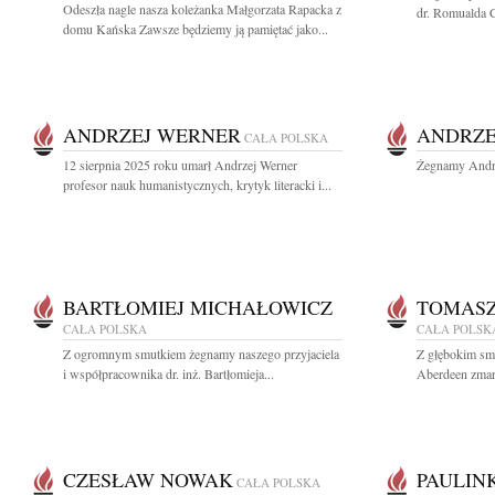
Odeszła nagle nasza koleżanka Małgorzata Rapacka z
dr. Romualda C
domu Kańska Zawsze będziemy ją pamiętać jako...
ANDRZEJ WERNER
ANDRZE
CAŁA POLSKA
12 sierpnia 2025 roku umarł Andrzej Werner
Żegnamy Andrz
profesor nauk humanistycznych, krytyk literacki i...
BARTŁOMIEJ MICHAŁOWICZ
TOMASZ
CAŁA POLSKA
CAŁA POLSK
Z ogromnym smutkiem żegnamy naszego przyjaciela
Z głębokim sm
i współpracownika dr. inż. Bartłomieja...
Aberdeen zmarł
CZESŁAW NOWAK
PAULIN
CAŁA POLSKA