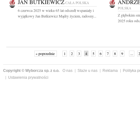
JAN BUTKIEWICZ
ANDRZE
CAŁA POLSKA
POLSKA
6 czerwca 2025 w wieku 65 lat odszedł wspaniały i
Z głębokim sm
wyjątkowy Jan Butkiewicz Mądry życiem, radosny...
2025 roku odsz
« poprzednie
1
2
3
4
5
6
7
8
9
...
Copyright © Wyborcza sp. z o.o.
O nas
Staże u nas
Reklama
Polityka 
Ustawienia prywatności