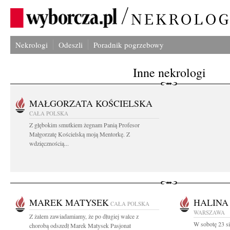
Nekrologi
Odeszli
Poradnik pogrzebowy
Inne nekrologi
MAŁGORZATA KOŚCIELSKA
CAŁA POLSKA
Z głębokim smutkiem żegnam Panią Profesor
Małgorzatę Kościelską moją Mentorkę. Z
wdzięcznością...
MAREK MATYSEK
HALINA
CAŁA POLSKA
WARSZAWA
Z żalem zawiadamiamy, że po długiej walce z
W sobotę 23 si
chorobą odszedł Marek Matysek Pasjonat