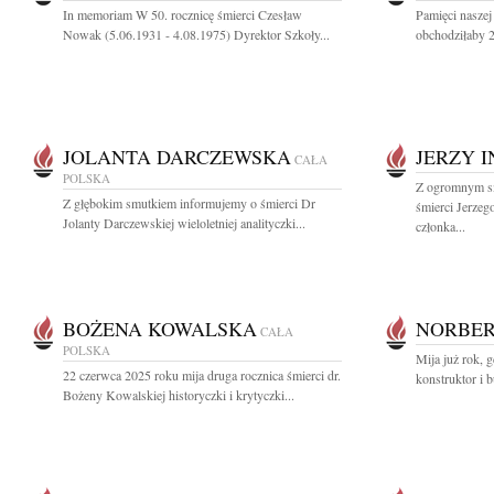
In memoriam W 50. rocznicę śmierci Czesław
Pamięci naszej
Nowak (5.06.1931 - 4.08.1975) Dyrektor Szkoły...
obchodziłaby 2
JOLANTA DARCZEWSKA
JERZY 
CAŁA
POLSKA
Z ogromnym s
Z głębokim smutkiem informujemy o śmierci Dr
śmierci Jerzeg
Jolanty Darczewskiej wieloletniej analityczki...
członka...
BOŻENA KOWALSKA
NORBER
CAŁA
POLSKA
Mija już rok, g
22 czerwca 2025 roku mija druga rocznica śmierci dr.
konstruktor i 
Bożeny Kowalskiej historyczki i krytyczki...