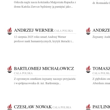
Odeszła nagle nasza koleżanka Małgorzata Rapacka z
dr. Romualda C
domu Kańska Zawsze będziemy ją pamiętać jako...
ANDRZEJ WERNER
ANDRZE
CAŁA POLSKA
12 sierpnia 2025 roku umarł Andrzej Werner
Żegnamy Andrz
profesor nauk humanistycznych, krytyk literacki i...
BARTŁOMIEJ MICHAŁOWICZ
TOMASZ
CAŁA POLSKA
CAŁA POLSK
Z ogromnym smutkiem żegnamy naszego przyjaciela
Z głębokim sm
i współpracownika dr. inż. Bartłomieja...
Aberdeen zmarł
CZESŁAW NOWAK
PAULIN
CAŁA POLSKA