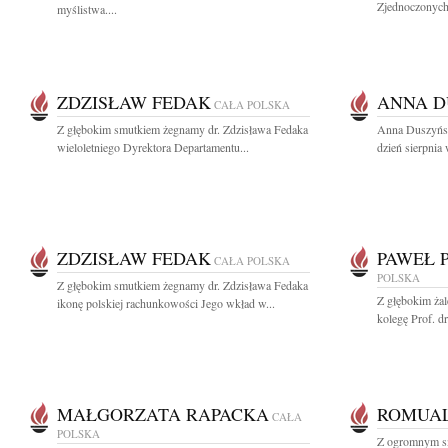
Zjednoczonych,
myślistwa....
ZDZISŁAW FEDAK
ANNA 
CAŁA POLSKA
Z głębokim smutkiem żegnamy dr. Zdzisława Fedaka
Anna Duszyńsk
wieloletniego Dyrektora Departamentu...
dzień sierpnia
ZDZISŁAW FEDAK
PAWEŁ P
CAŁA POLSKA
POLSKA
Z głębokim smutkiem żegnamy dr. Zdzisława Fedaka
Z głębokim ża
ikonę polskiej rachunkowości Jego wkład w...
kolegę Prof. dr
MAŁGORZATA RAPACKA
ROMUAL
CAŁA
POLSKA
Z ogromnym sm