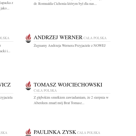
Rapacka z
dr. Romualda Cichonia którym był dla nas...
jako...
ANDRZEJ WERNER
OLSKA
CAŁA POLSKA
r
Żegnamy Andrzeja Wernera Przyjaciele z NOWEJ
cki i...
WICZ
TOMASZ WOJCIECHOWSKI
CAŁA POLSKA
yjaciela
Z głębokim smutkiem zawiadamiam, że 2 sierpnia w
Aberdeen zmarł mój Brat Tomasz...
PAULINKA ZYSK
LSKA
CAŁA POLSKA