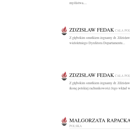
myślistwa....
ZDZISŁAW FEDAK
CAŁA PO
Z głębokim smutkiem żegnamy dr. Zdzisła
wieloletniego Dyrektora Departamentu...
ZDZISŁAW FEDAK
CAŁA PO
Z głębokim smutkiem żegnamy dr. Zdzisła
ikonę polskiej rachunkowości Jego wkład w.
MAŁGORZATA RAPACK
POLSKA