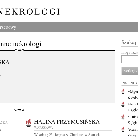
grzebowy
Inne nekrologi
Szukaj
Imię i naz
SKA
or
INNE NE
Małgor
Z głęb
Marta 
Z głęb
Stanis
HALINA PRZYMUSIŃSKA
LSKA
Z głęb
WARSZAWA
Adam P
z
W sobotę 23 sierpnia w Charlotte, w Stanach
Zarząd