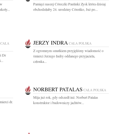
aw
Pamięci naszej Córeczki Paulinki Zysk która dzisiaj
koły...
obchodziłaby 24. urodziny Córeńko, Już po...
JERZY INDRA
CAŁA
CAŁA POLSKA
Z ogromnym smutkiem przyjęliśmy wiadomość o
i Dr
śmierci Jerzego Indry oddanego przyjaciela,
...
członka...
NORBERT PATALAS
CAŁA POLSKA
Mija już rok, gdy odszedł inż. Norbert Patalas
ierci dr.
konstruktor i budowniczy jachtów...
.