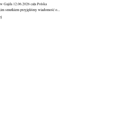
aw Gajda
12.06.2026
cała Polska
kim smutkiem przyjęliśmy wiadomość o...
ej