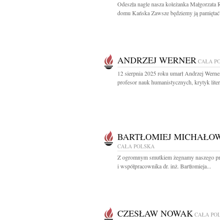
Odeszła nagle nasza koleżanka Małgorzata 
domu Kańska Zawsze będziemy ją pamiętać 
ANDRZEJ WERNER
CAŁA P
12 sierpnia 2025 roku umarł Andrzej Werne
profesor nauk humanistycznych, krytyk litera
BARTŁOMIEJ MICHAŁO
CAŁA POLSKA
Z ogromnym smutkiem żegnamy naszego prz
i współpracownika dr. inż. Bartłomieja...
CZESŁAW NOWAK
CAŁA PO