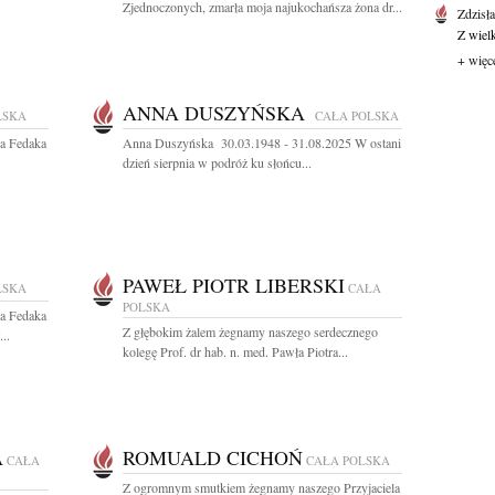
Zjednoczonych, zmarła moja najukochańsza żona dr...
Zdzisł
Z wiel
+ więc
ANNA DUSZYŃSKA
LSKA
CAŁA POLSKA
wa Fedaka
Anna Duszyńska 30.03.1948 - 31.08.2025 W ostani
dzień sierpnia w podróż ku słońcu...
PAWEŁ PIOTR LIBERSKI
LSKA
CAŁA
POLSKA
wa Fedaka
Z głębokim żalem żegnamy naszego serdecznego
..
kolegę Prof. dr hab. n. med. Pawła Piotra...
A
ROMUALD CICHOŃ
CAŁA
CAŁA POLSKA
Z ogromnym smutkiem żegnamy naszego Przyjaciela