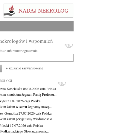
 nekrologów i wspomnień
wisko lub numer ogłoszenia:
+ szukanie zaawansowane
KROLOGI
zata Kościelska
06.08.2026
cała Polska
okim smutkiem żegnam Panią Profesor...
Rytel
31.07.2026
cała Polska
okim żalem w sercu żegnamy naszą...
ław Gomułka
27.07.2026
cała Polska
okim żalem przyjęliśmy wiadomość o...
ilecki
17.07.2026
cała Polska
 Podkarpackiego Stowarzyszenia...