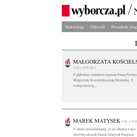
Nekrologi
Odeszli
Poradnik po
MAŁGORZATA KOŚCIEL
CAŁA POLSKA
Z głębokim smutkiem żegnam Panią Profes
Małgorzatę Kościelską moją Mentorkę. Z
wdzięcznością...
MAREK MATYSEK
CAŁA PO
Z żalem zawiadamiamy, że po długiej walce 
chorobą odszedł Marek Matysek Pasjonat