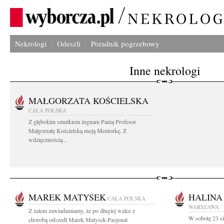
Nekrologi
Odeszli
Poradnik pogrzebowy
Inne nekrologi
MAŁGORZATA KOŚCIELSKA
CAŁA POLSKA
Z głębokim smutkiem żegnam Panią Profesor
Małgorzatę Kościelską moją Mentorkę. Z
wdzięcznością...
MAREK MATYSEK
HALINA
CAŁA POLSKA
WARSZAWA
Z żalem zawiadamiamy, że po długiej walce z
W sobotę 23 si
chorobą odszedł Marek Matysek Pasjonat