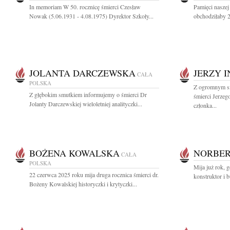
In memoriam W 50. rocznicę śmierci Czesław
Pamięci naszej
Nowak (5.06.1931 - 4.08.1975) Dyrektor Szkoły...
obchodziłaby 2
JOLANTA DARCZEWSKA
JERZY 
CAŁA
POLSKA
Z ogromnym s
Z głębokim smutkiem informujemy o śmierci Dr
śmierci Jerzeg
Jolanty Darczewskiej wieloletniej analityczki...
członka...
BOŻENA KOWALSKA
NORBER
CAŁA
POLSKA
Mija już rok, g
22 czerwca 2025 roku mija druga rocznica śmierci dr.
konstruktor i 
Bożeny Kowalskiej historyczki i krytyczki...