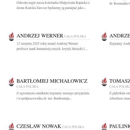
Odeszła nagle nasza koleżanka Małgorzata Rapacka z
dr. Romualda C
domu Kańska Zawsze będziemy ją pamiętać jako...
ANDRZEJ WERNER
ANDRZE
CAŁA POLSKA
12 sierpnia 2025 roku umarł Andrzej Werner
Żegnamy Andrz
profesor nauk humanistycznych, krytyk literacki i...
BARTŁOMIEJ MICHAŁOWICZ
TOMASZ
CAŁA POLSKA
CAŁA POLSK
Z ogromnym smutkiem żegnamy naszego przyjaciela
Z głębokim sm
i współpracownika dr. inż. Bartłomieja...
Aberdeen zmarł
CZESŁAW NOWAK
PAULIN
CAŁA POLSKA