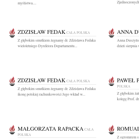
Zjednoczonych,
myślistwa....
ZDZISŁAW FEDAK
ANNA 
CAŁA POLSKA
Z głębokim smutkiem żegnamy dr. Zdzisława Fedaka
Anna Duszyńsk
wieloletniego Dyrektora Departamentu...
dzień sierpnia
ZDZISŁAW FEDAK
PAWEŁ P
CAŁA POLSKA
POLSKA
Z głębokim smutkiem żegnamy dr. Zdzisława Fedaka
Z głębokim ża
ikonę polskiej rachunkowości Jego wkład w...
kolegę Prof. dr
MAŁGORZATA RAPACKA
ROMUAL
CAŁA
POLSKA
Z ogromnym sm