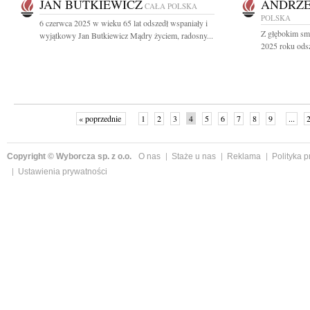
JAN BUTKIEWICZ
ANDRZE
CAŁA POLSKA
POLSKA
6 czerwca 2025 w wieku 65 lat odszedł wspaniały i
Z głębokim sm
wyjątkowy Jan Butkiewicz Mądry życiem, radosny...
2025 roku odsz
« poprzednie
1
2
3
4
5
6
7
8
9
...
Copyright © Wyborcza sp. z o.o.
O nas
Staże u nas
Reklama
Polityka 
Ustawienia prywatności