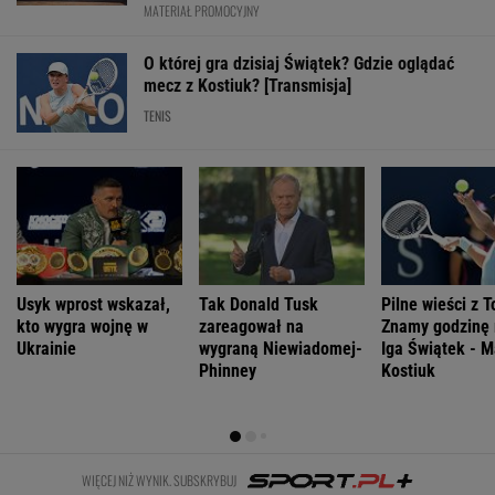
MATERIAŁ PROMOCYJNY
O której gra dzisiaj Świątek? Gdzie oglądać
mecz z Kostiuk? [Transmisja]
TENIS
Usyk wprost wskazał,
Tak Donald Tusk
Pilne wieści z T
kto wygra wojnę w
zareagował na
Znamy godzinę
Ukrainie
wygraną Niewiadomej-
Iga Świątek - M
Phinney
Kostiuk
WIĘCEJ NIŻ WYNIK. SUBSKRYBUJ