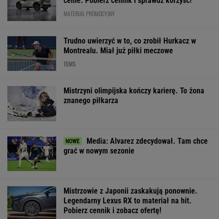
cenie. Pobierz cennik i sprawdź korzyść!
MATERIAŁ PROMOCYJNY
Trudno uwierzyć w to, co zrobił Hurkacz w
Montrealu. Miał już piłki meczowe
TENIS
Mistrzyni olimpijska kończy karierę. To żona
znanego piłkarza
Media: Alvarez zdecydował. Tam chce
grać w nowym sezonie
Mistrzowie z Japonii zaskakują ponownie.
Legendarny Lexus RX to materiał na hit.
Pobierz cennik i zobacz ofertę!