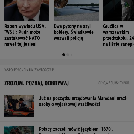
Raport wywiadu USA.
Dwa pytony na szyi
Gruźlica w
"WSJ": Putin może
kobiety. Świadkowie
warszawskim
zaatakować NATO
wezwali policję
przedszkolu. 24
nawet tej jesieni
na liście sanep
WSPÓŁPRACA PŁATNA Z WYBORCZA.PL
ZROZUM, POZNAJ, ODKRYWAJ
SEKCJA Z SUBSKRYPCJĄ
Już na początku urzędowania Mamdani uraził
osoby o wyjątkowej wrażliwości
Polacy zaczęli mówić językiem "1670".