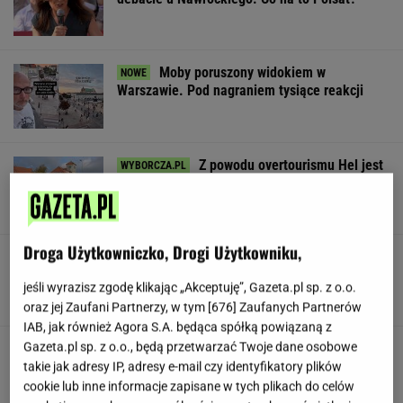
Moby poruszony widokiem w
Warszawie. Pod nagraniem tysiące reakcji
Z powodu overtourismu Hel jest
turystycznym zombie
SUBSKRYPCJA
Droga Użytkowniczko, Drogi Użytkowniku,
Takie "becikowe" to nawet 3 tys. zł. Pieniądze
są dla osób z całej Polski
jeśli wyrazisz zgodę klikając „Akceptuję”, Gazeta.pl sp. z o.o.
oraz jej Zaufani Partnerzy, w tym [
676
] Zaufanych Partnerów
IAB, jak również Agora S.A. będąca spółką powiązaną z
Gazeta.pl sp. z o.o., będą przetwarzać Twoje dane osobowe
Anastazja Kuś mistrzynią świata! Historyczny
występ, brawo!
takie jak adresy IP, adresy e-mail czy identyfikatory plików
cookie lub inne informacje zapisane w tych plikach do celów