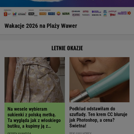
Wakacje 2026 na Plaży Wawer
LETNIE OKAZJE
Podkład odstawiłam do
Na wesele wybieram
szuflady. Ten krem CC bluruje
sukienki z polską metką.
jak Photoshop, a cena?
Ta wygląda jak z włoskiego
Świetna!
butiku, a kupimy ją z
RABATEM
REKLAMA HDREY
OFERTY AVANTI24