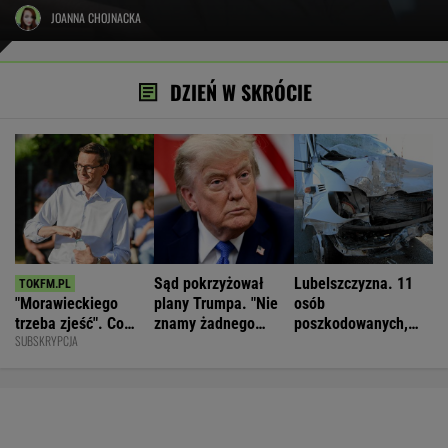
JOANNA CHOJNACKA
DZIEŃ W SKRÓCIE
Sąd pokrzyżował
Lubelszczyzna. 11
"Morawieckiego
plany Trumpa. "Nie
osób
trzeba zjeść". Co
znamy żadnego
poszkodowanych,
SUBSKRYPCJA
dzieje się w PiS?
przypadku w historii"
droga całkowicie
zablokowana