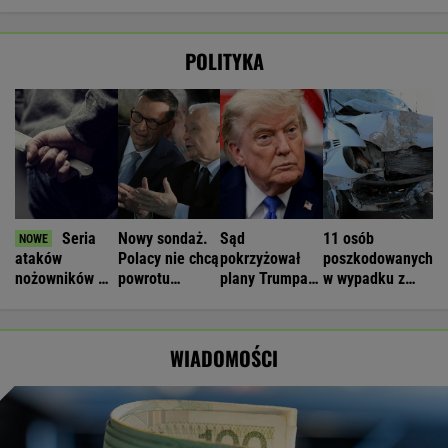
POLITYKA
Seria
Nowy sondaż.
Sąd
11 osób
ataków
Polacy nie chcą
pokrzyżował
poszkodowanych
nożowników w
powrotu
plany Trumpa.
w wypadku z
Kamiennej
Morawieckiego
"Nie znamy
udziałem busa.
Górze. Nowe
żadnego
Są utrudnienia
informacje
przypadku w
WIADOMOŚCI
historii"