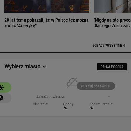
20 lat temu pokazali, że w Polsce też można
"Nigdy na sto proce
zrobić "Amerykę"
dlaczego Zosia zac
ZOBACZ WSZYSTKIE
Wybierz miasto
PEŁNA POGODA
Załaduj ponownie
Jakość powietrza:
-
Ciśnienie:
Opady:
Zachmurzenie:
-
-%
-%