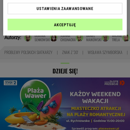
Oto darmowy sposób na
USTAWIENIA ZAAWANSOWANE
odcinkowe pomiary prędkości. Polski program
TOMASZ OKUROWSKI
AKCEPTUJĘ
DOMINIK
JOANNA
DANIEL
MICHAŁ
Autorzy:
SENKOWSKI
CHOJNACKA
MAIKOWSKI
TRELA
PROBLEMY POLSKICH SIATKARZY
ZNAK Z '30'
WISŁAWA SZYMBORSKA
DZIEJE SIĘ!