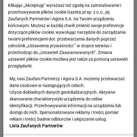
Klikając „Akceptuję” wyrażasz też zgodę na zainstalowanie i
przechowywanie plików cookie Gazeta.pl sp. z o.o., jej
Dostałeś taki list z banku? Lepiej go nie
Zaufanych Partnerów i Agora S.A. na Twoim urządzeniu
ignorować
końcowym. Możesz w każdej chwili zmienić swoje preferencje
dotyczące plików cookie, wywołując narzędzie do zarządzania
twoimi preferencjami dot. przetwarzania danych poprzez
odnośnik „Ustawienia prywatności ” w stopce serwisu i
Quiz. Te aktorki znane są na całym świecie.
przechodząc do „Ustawień Zaawansowanych”. Zmiana
Kojarzysz ich nazwiska?
ustawień plików cookie możliwa jest także za pomocą ustawień
przeglądarki.
My, nasi Zaufani Partnerzy i Agora S.A. możemy przetwarzać
To nie droga na skróty. Matka pokazuje, jak
dane osobowe w następujących celach:
naprawdę wygląda edukacja domowa
Użycie dokładnych danych geolokalizacyjnych. Aktywne
MATERIAŁ PROMOCYJNY
skanowanie charakterystyki urządzenia do celów
identyfikacji. Przechowywanie informacji na urządzeniu lub
Partnerka Litewki po jego
dostęp do nich. Spersonalizowane reklamy i treści, pomiar
śmierci: Niektórzy zlecieli się jak sępy
reklam i treści, badnie odbiorców i ulepszanie usług.
SUBSKRYPCJA
Lista Zaufanych Partnerów