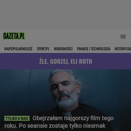
NAJPOPULARNIEJSZE
SPORT.PL
WIADOMOŚCI
FINANSE I TECHNOLOGIA
MOTORYZA
ŹLE, GORZEJ, ELI ROTH
Obejrzałam najgorszy film tego
roku. Po seansie zostaje tylko niesmak