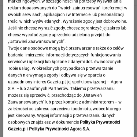
marketingowych, w szczególności na potrzeby wyświetlania
reklam dopasowanych do Twoich zainteresowań i preferencji w
swoich serwisach, aplikacjach i w Internecie lub personalizacji
treści w nich wyświetlanych. Wyrażenie zgody jest dobrowolne.
Jeśli nie chcesz wyrazić zgody, chcesz ograniczyć jej zakres lub
chcesz wycofać zgodę uprzednio udzieloną przejdź do
„Ustawień Zaawansowanych”.
Twoje dane osobowe mogą być przetwarzane także do celów
badania i mierzenia informacji dotyczących funkcjonowania
serwisów i aplikacji lub łączone z danymi dot. świadczonych
Tobie usług. W określonych przypadkach przetwarzanie
danych nie wymaga zgody i odbywa się w oparciu o
uzasadniony interes Gazeta.pl, jej spółki powiązanej – Agora
S.A. – lub Zaufanych Partnerów. Takiemu przetwarzaniu
możesz się sprzeciwić, przechodząc do „Ustawień
Zaawansowanych” lub przez kontakt z administratorem – w
zależności od zakresu sprzeciwu i podmiotu, wobec którego
jest kierowany. Więcej informacji o przetwarzaniu danych
osobowych znajdziesz w dokumencie
Polityka Prywatności
Tajemniczy most na granicy Rosji. Ukraina bije
na alarm
Gazeta.pl
i
Polityka Prywatności Agora S.A.