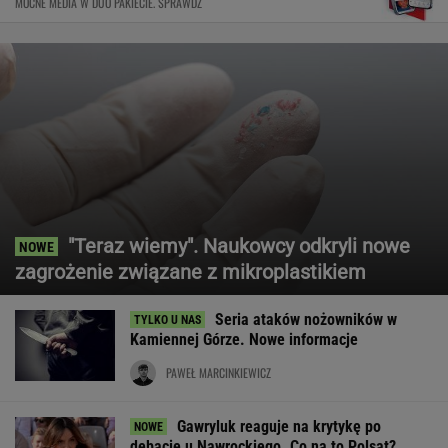
MOCNE MEDIA W DUO PAKIECIE. SPRAWDŹ
"Teraz wiemy". Naukowcy odkryli nowe
zagrożenie związane z mikroplastikiem
Seria ataków nożowników w
Kamiennej Górze. Nowe informacje
PAWEŁ MARCINKIEWICZ
Gawryluk reaguje na krytykę po
debacie u Nawrockiego. Co na to Polsat?