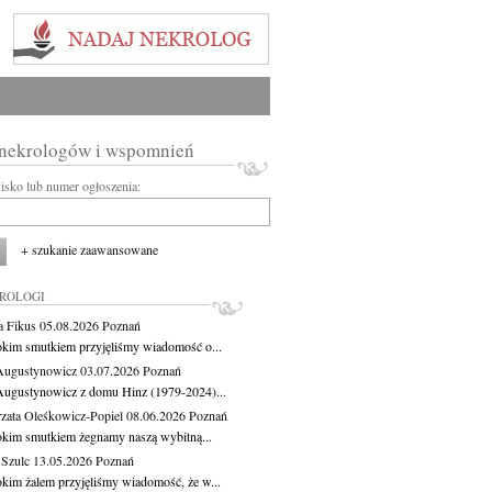
 nekrologów i wspomnień
wisko lub numer ogłoszenia:
+ szukanie zaawansowane
KROLOGI
a Fikus
05.08.2026
Poznań
okim smutkiem przyjęliśmy wiadomość o...
Augustynowicz
03.07.2026
Poznań
Augustynowicz z domu Hinz (1979-2024)...
zata Oleśkowicz-Popiel
08.06.2026
Poznań
okim smutkiem żegnamy naszą wybitną...
 Szulc
13.05.2026
Poznań
okim żalem przyjęliśmy wiadomość, że w...