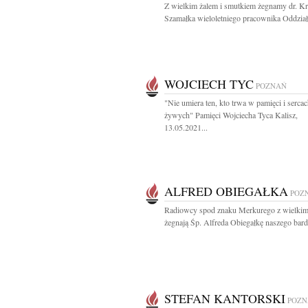
Z wielkim żalem i smutkiem żegnamy dr. Kr
Szamałka wieloletniego pracownika Oddział
WOJCIECH TYC
POZNAŃ
"Nie umiera ten, kto trwa w pamięci i serca
żywych" Pamięci Wojciecha Tyca Kalisz,
13.05.2021...
ALFRED OBIEGAŁKA
POZ
Radiowcy spod znaku Merkurego z wielkim
żegnają Śp. Alfreda Obiegałkę naszego bard
STEFAN KANTORSKI
POZN