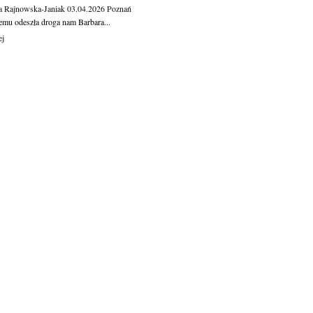
a Rajnowska-Janiak
03.04.2026
Poznań
temu odeszła droga nam Barbara...
ej