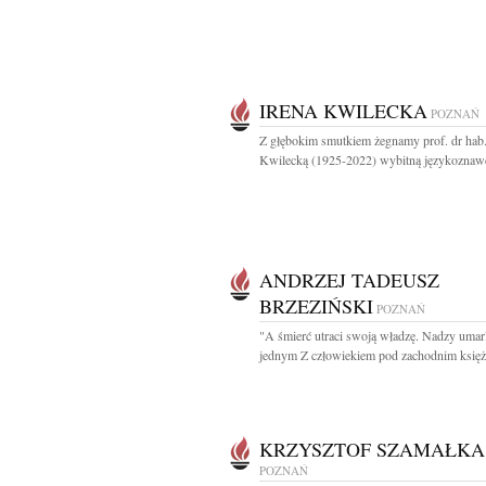
IRENA KWILECKA
POZNAŃ
Z głębokim smutkiem żegnamy prof. dr hab.
Kwilecką (1925-2022) wybitną językoznawc
ANDRZEJ TADEUSZ
BRZEZIŃSKI
POZNAŃ
"A śmierć utraci swoją władzę. Nadzy umar
jednym Z człowiekiem pod zachodnim księży
KRZYSZTOF SZAMAŁKA
POZNAŃ