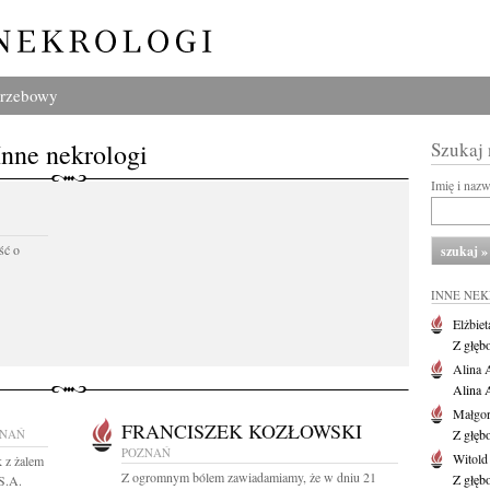
grzebowy
Inne nekrologi
Szukaj
Imię i naz
ść o
INNE NE
Elżbiet
Z głęb
Alina 
Alina 
Małgor
FRANCISZEK KOZŁOWSKI
ZNAŃ
Z głęb
POZNAŃ
Witold
 z żalem
Z ogromnym bólem zawiadamiamy, że w dniu 21
Z głęb
S.A.