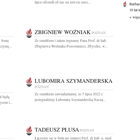
lipca odszedł od nas na zawsze nasz...
Barbar
10 lat 
+ więc
ZBIGNIEW WOŹNIAK
POZNAŃ
 Irenę
Ze smutkiem i żalem żegnamy Pana Prof. dr hab.
zynię...
Zbigniewa Woźniaka Pozostaniesz, Zbyszku, w...
LUBOMIRA SZYMANDERSKA
POZNAŃ
Ze smutkiem zawiadamiamy, że 5 lipca 2022 r.
li będą
pożegnaliśmy Lubomirę Szymanderską Naszą...
cem i...
TADEUSZ PŁUSA
POZNAŃ
Łączymy się w bólu po śmierci Prof. dr hab. n. med.