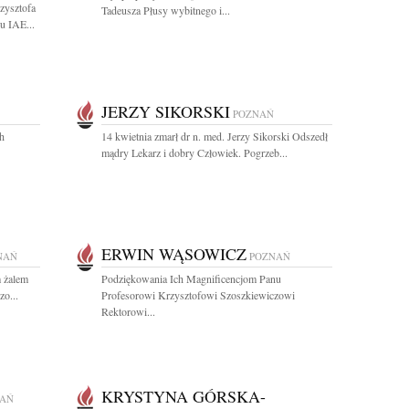
zysztofa
Tadeusza Płusy wybitnego i...
u IAE...
JERZY SIKORSKI
POZNAŃ
ch
14 kwietnia zmarł dr n. med. Jerzy Sikorski Odszedł
mądry Lekarz i dobry Człowiek. Pogrzeb...
ERWIN WĄSOWICZ
NAŃ
POZNAŃ
 żalem
Podziękowania Ich Magnificencjom Panu
zo...
Profesorowi Krzysztofowi Szoszkiewiczowi
Rektorowi...
KRYSTYNA GÓRSKA-
AŃ