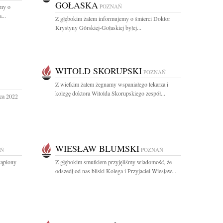
GOŁASKA
amy o
POZNAŃ
...
Z głębokim żalem informujemy o śmierci Doktor
Krystyny Górskiej-Gołaskiej byłej...
WITOLD SKORUPSKI
POZNAŃ
Z wielkim żalem żegnamy wspaniałego lekarza i
kolegę doktora Witolda Skorupskiego zespół...
ca 2022
WIESŁAW BLUMSKI
AŃ
POZNAŃ
tąpiony
Z głębokim smutkiem przyjęliśmy wiadomość, że
odszedł od nas bliski Kolega i Przyjaciel Wiesław...