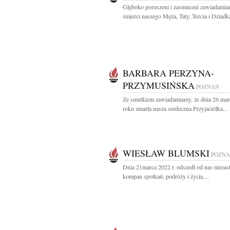
Głęboko poruszeni i zasmuceni zawiadami
śmierci naszego Męża, Taty, Teścia i Dziadka
BARBARA PERZYNA-
PRZYMUSIŃSKA
POZNAŃ
Ze smutkiem zawiadamiamy, że dnia 26 mar
roku zmarła nasza serdeczna Przyjaciółka...
WIESŁAW BLUMSKI
POZN
Dnia 21marca 2022 r. odszedł od nas niezas
kompan spotkań, podróży i życia....