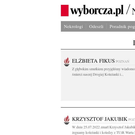
Nekrologi
Odeszli
Poradnik po
ELŻBIETA FIKUS
POZNAŃ
Z głębokim smutkiem przyjęliśmy wiadomo
śmierci naszej Drogiej Koleżanki i...
KRZYSZTOF JAKUBIK
PO
W dniu 25.07.2022 zmarł Krzysztof Jakubik
żegnamy koleżanki i koledzy z TUiR Warta 