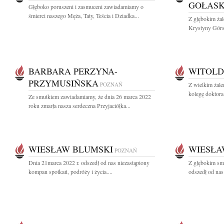
GOŁAS
Głęboko poruszeni i zasmuceni zawiadamiamy o
śmierci naszego Męża, Taty, Teścia i Dziadka...
Z głębokim ża
Krystyny Górsk
BARBARA PERZYNA-
WITOLD
PRZYMUSIŃSKA
POZNAŃ
Z wielkim żale
kolegę doktora
Ze smutkiem zawiadamiamy, że dnia 26 marca 2022
roku zmarła nasza serdeczna Przyjaciółka...
WIESŁAW BLUMSKI
WIESŁA
POZNAŃ
Dnia 21marca 2022 r. odszedł od nas niezastąpiony
Z głębokim sm
kompan spotkań, podróży i życia....
odszedł od nas 