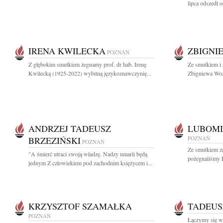
lipca odszedł o
IRENA KWILECKA
ZBIGNI
POZNAŃ
Z głębokim smutkiem żegnamy prof. dr hab. Irenę
Ze smutkiem i 
Kwilecką (1925-2022) wybitną językoznawczynię...
Zbigniewa Woźn
ANDRZEJ TADEUSZ
LUBOM
BRZEZIŃSKI
POZNAŃ
POZNAŃ
Ze smutkiem za
"A śmierć utraci swoją władzę. Nadzy umarli będą
pożegnaliśmy 
jednym Z człowiekiem pod zachodnim księżycem i...
KRZYSZTOF SZAMAŁKA
TADEUS
POZNAŃ
Łączymy się w 