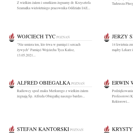
Z wielkim żalem i smutkiem żegnamy dr. Krzysztofa
Tadeusza Płusy
Szamałka wieloletniego pracownika Oddziału IAE...
WOJCIECH TYC
JERZY S
POZNAŃ
"Nie umiera ten, kto trwa w pamięci i sercach
14 kwietnia zm
żywych" Pamięci Wojciecha Tyca Kalisz,
mądry Lekarz i
13.05.2021...
ALFRED OBIEGAŁKA
ERWIN 
POZNAŃ
Radiowcy spod znaku Merkurego z wielkim żalem
Podziękowania
żegnają Śp. Alfreda Obiegałkę naszego bardzo...
Profesorowi K
Rektorowi...
STEFAN KANTORSKI
KRYSTY
POZNAŃ