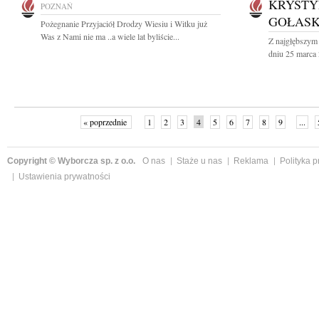
KRYSTY
POZNAŃ
GOŁAS
Pożegnanie Przyjaciół Drodzy Wiesiu i Witku już
Was z Nami nie ma ..a wiele lat byliście...
Z najgłębszym
dniu 25 marca 
« poprzednie
1
2
3
4
5
6
7
8
9
...
Copyright © Wyborcza sp. z o.o.
O nas
Staże u nas
Reklama
Polityka 
Ustawienia prywatności