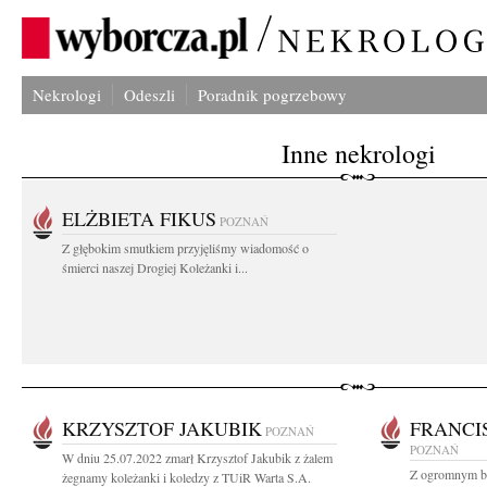
Nekrologi
Odeszli
Poradnik pogrzebowy
Inne nekrologi
ELŻBIETA FIKUS
POZNAŃ
Z głębokim smutkiem przyjęliśmy wiadomość o
śmierci naszej Drogiej Koleżanki i...
KRZYSZTOF JAKUBIK
FRANCI
POZNAŃ
POZNAŃ
W dniu 25.07.2022 zmarł Krzysztof Jakubik z żalem
Z ogromnym bó
żegnamy koleżanki i koledzy z TUiR Warta S.A.