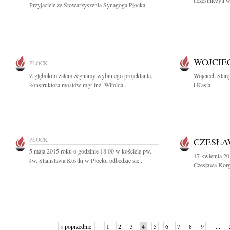
uczestniczyli w
Przyjaciele ze Stowarzyszenia Synagoga Płocka
WOJCIE
PŁOCK
Z głębokim żalem żegnamy wybitnego projektanta,
Wojciech Star
konstruktora mostów mgr inż. Witolda...
i Kasia
PŁOCK
CZESŁA
5 maja 2015 roku o godzinie 18.00 w kościele pw.
17 kwietnia 20
św. Stanisława Kostki w Płocku odbędzie się...
Czesława Korgul
« poprzednie
1
2
3
4
5
6
7
8
9
...