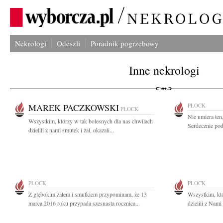
Nekrologi
Odeszli
Poradnik pogrzebowy
Inne nekrologi
MAREK PACZKOWSKI
PŁOCK
PŁOCK
Nie umiera ten
Wszystkim, którzy w tak bolesnych dla nas chwilach
Serdecznie pod
dzielili z nami smutek i żal, okazali...
PŁOCK
PŁOCK
Z głębokim żalem i smutkiem przypominam, że 13
Wszystkim, któ
marca 2016 roku przypada szesnasta rocznica...
dzielili z Nami 