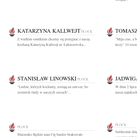
KATARZYNA KALLWEJT
TOMASZ
PŁOCK
Z wielkim smutkiem chcemy się pożegnać z naszą
"Mija czas, a b
kochaną Katarzyną Kallwejt ur. Łukaszewska...
leczy" 10 rocz
STANISŁAW LINOWSKI
JADWIG
PŁOCK
"Ludzie, których kochamy, zostają na zawsze, bo
W dniu 2 lipca
zostawili ślady w naszych sercach"...
nasza najukoch
PŁOCK
PŁOCK
Serdecznie dz
Marzenko Będzie nam Cię bardzo brakowało