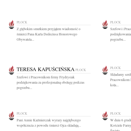
PŁOCK
PŁOCK
Z głębokim smutkiem przyjąłem wiadomość o
Szefowi i Pra
śmierci Pana Karla Dedeciusa Honorowego
podziękowania 
Obywatela...
pogrzebu...
TERESA KAPUŚCIŃSKA
PŁOCK
PŁOCK
Składamy serd
Szefowi i Pracownikom firmy Frydrysiak
Pracownikom M
podziękowania za profesjonalną obsługę podczas
koła...
pogrzebu...
PŁOCK
PŁOCK
Pani Annie Kaźmierczak wyrazy najgłębszego
W dniu 6 grud
współczucia z powodu śmierci Ojca składają...
Kościele Farn
Święta...