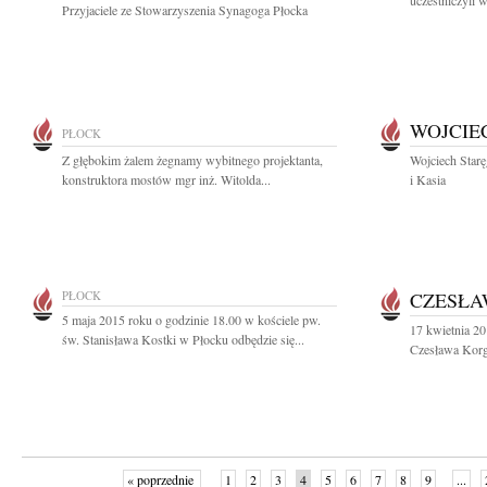
uczestniczyli w
Przyjaciele ze Stowarzyszenia Synagoga Płocka
WOJCIE
PŁOCK
Z głębokim żalem żegnamy wybitnego projektanta,
Wojciech Star
konstruktora mostów mgr inż. Witolda...
i Kasia
PŁOCK
CZESŁA
5 maja 2015 roku o godzinie 18.00 w kościele pw.
17 kwietnia 20
św. Stanisława Kostki w Płocku odbędzie się...
Czesława Korgul
« poprzednie
1
2
3
4
5
6
7
8
9
...