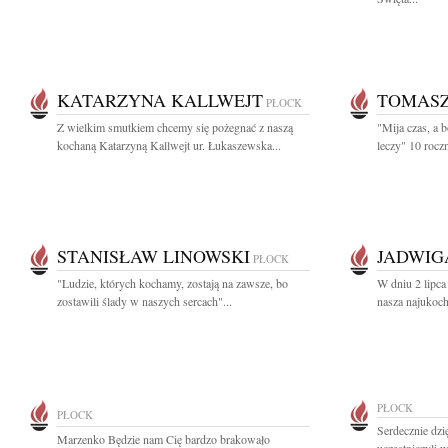
KATARZYNA KALLWEJT
TOMASZ
PŁOCK
Z wielkim smutkiem chcemy się pożegnać z naszą
"Mija czas, a b
kochaną Katarzyną Kallwejt ur. Łukaszewska...
leczy" 10 rocz
STANISŁAW LINOWSKI
JADWIG
PŁOCK
"Ludzie, których kochamy, zostają na zawsze, bo
W dniu 2 lipca
zostawili ślady w naszych sercach"...
nasza najukoch
PŁOCK
PŁOCK
Serdecznie dz
Marzenko Będzie nam Cię bardzo brakowało