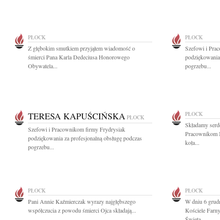
PŁOCK
PŁOCK
Z głębokim smutkiem przyjąłem wiadomość o
Szefowi i Pra
śmierci Pana Karla Dedeciusa Honorowego
podziękowania 
Obywatela...
pogrzebu...
TERESA KAPUŚCIŃSKA
PŁOCK
PŁOCK
Składamy serd
Szefowi i Pracownikom firmy Frydrysiak
Pracownikom M
podziękowania za profesjonalną obsługę podczas
koła...
pogrzebu...
PŁOCK
PŁOCK
Pani Annie Kaźmierczak wyrazy najgłębszego
W dniu 6 grud
współczucia z powodu śmierci Ojca składają...
Kościele Farn
Święta...