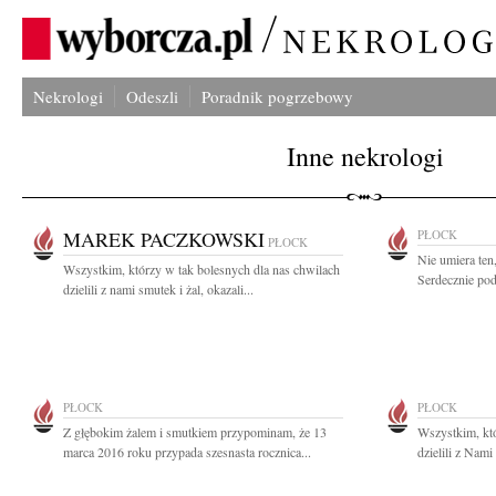
Nekrologi
Odeszli
Poradnik pogrzebowy
Inne nekrologi
MAREK PACZKOWSKI
PŁOCK
PŁOCK
Nie umiera ten
Wszystkim, którzy w tak bolesnych dla nas chwilach
Serdecznie pod
dzielili z nami smutek i żal, okazali...
PŁOCK
PŁOCK
Z głębokim żalem i smutkiem przypominam, że 13
Wszystkim, któ
marca 2016 roku przypada szesnasta rocznica...
dzielili z Nami 