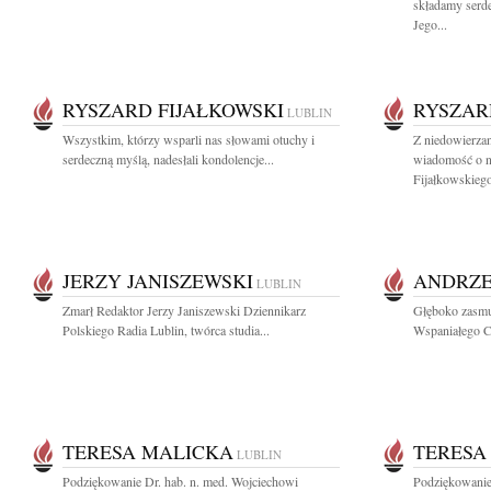
składamy serd
Jego...
RYSZARD FIJAŁKOWSKI
RYSZAR
LUBLIN
Wszystkim, którzy wsparli nas słowami otuchy i
Z niedowierza
serdeczną myślą, nadesłali kondolencje...
wiadomość o n
Fijałkowskiego
JERZY JANISZEWSKI
ANDRZE
LUBLIN
Zmarł Redaktor Jerzy Janiszewski Dziennikarz
Głęboko zasmu
Polskiego Radia Lublin, twórca studia...
Wspaniałego Cz
TERESA MALICKA
TERESA
LUBLIN
Podziękowanie Dr. hab. n. med. Wojciechowi
Podziękowanie