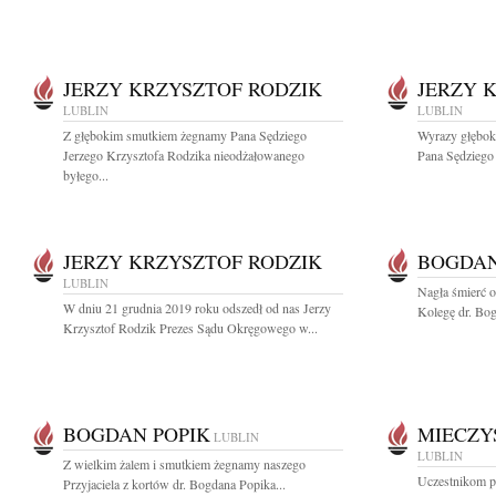
JERZY KRZYSZTOF RODZIK
JERZY 
LUBLIN
LUBLIN
Z głębokim smutkiem żegnamy Pana Sędziego
Wyrazy głębok
Jerzego Krzysztofa Rodzika nieodżałowanego
Pana Sędziego 
byłego...
JERZY KRZYSZTOF RODZIK
BOGDAN
LUBLIN
Nagła śmierć o
W dniu 21 grudnia 2019 roku odszedł od nas Jerzy
Kolegę dr. Bo
Krzysztof Rodzik Prezes Sądu Okręgowego w...
BOGDAN POPIK
MIECZY
LUBLIN
LUBLIN
Z wielkim żalem i smutkiem żegnamy naszego
Uczestnikom 
Przyjaciela z kortów dr. Bogdana Popika...