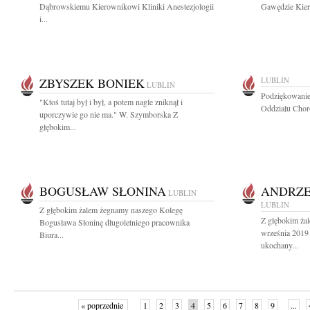
Dąbrowskiemu Kierownikowi Kliniki Anestezjologii
Gawędzie Kiero
i...
ZBYSZEK BONIEK
LUBLIN
LUBLIN
Podziękowanie 
"Ktoś tutaj był i był, a potem nagle zniknął i
Oddziału Choró
uporczywie go nie ma." W. Szymborska Z
głębokim...
BOGUSŁAW SŁONINA
ANDRZE
LUBLIN
LUBLIN
Z głębokim żalem żegnamy naszego Kolegę
Z głębokim ża
Bogusława Słoninę długoletniego pracownika
września 2019 
Biura...
ukochany...
« poprzednie
1
2
3
4
5
6
7
8
9
...