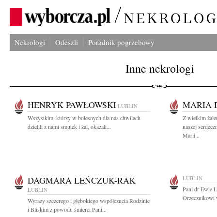
Nekrologi
Odeszli
Poradnik pogrzebowy
Inne nekrologi
HENRYK PAWŁOWSKI
MARIA 
LUBLIN
Wszystkim, którzy w bolesnych dla nas chwilach
Z wielkim żal
dzielili z nami smutek i żal, okazali...
naszej serdec
Marii...
DAGMARA LEŃCZUK-RAK
LUBLIN
Pani dr Ewie 
LUBLIN
Orzecznikowi w
Wyrazy szczerego i głębokiego współczucia Rodzinie
i Bliskim z powodu śmierci Pani...