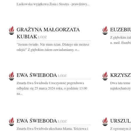
Laskowska wyjątkowa Żona i Siostra - prawdziwy...
GRAŻYNA MAŁGORZATA
EUZEBI
KUBIAK
ŁÓDŹ
Z głębokim żal
n. med. Euzebi
"Jestem światło. Nie mam ścian. Dlatego nie możesz
odejść" Z głębokim żalem zawiadamiamy, o...
EWA ŚWIEBODA
KRZYSZ
ŁÓDŹ
Zmarła Ewa Świeboda Uroczystość pogrzebowa
Dwa lata temu
odbędzie się 25 marca 2024 roku, o godzinie 13.00
najukochańszy 
na...
EWA ŚWIEBODA
URSZU
ŁÓDŹ
Zmarła Ewa Świeboda ukochana Mama, Teściowa i
Z ogromnym ż