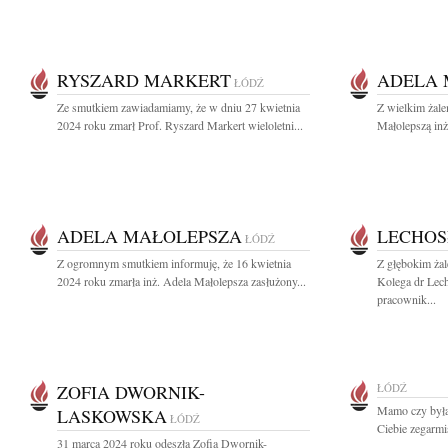
RYSZARD MARKERT
ADELA 
ŁÓDŹ
Ze smutkiem zawiadamiamy, że w dniu 27 kwietnia
Z wielkim żal
2024 roku zmarł Prof. Ryszard Markert wieloletni...
Małolepszą inż
ADELA MAŁOLEPSZA
LECHOS
ŁÓDŹ
Z ogromnym smutkiem informuję, że 16 kwietnia
Z głębokim ża
2024 roku zmarła inż. Adela Małolepsza zasłużony...
Kolega dr Lec
pracownik...
ZOFIA DWORNIK-
ŁÓDŹ
Mamo czy byłaś
LASKOWSKA
ŁÓDŹ
Ciebie zegarmis
31 marca 2024 roku odeszła Zofia Dwornik-