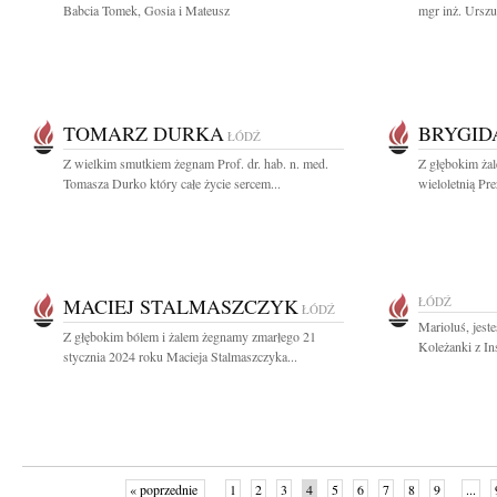
Babcia Tomek, Gosia i Mateusz
mgr inż. Urszu
TOMARZ DURKA
BRYGID
ŁÓDŹ
Z wielkim smutkiem żegnam Prof. dr. hab. n. med.
Z głębokim ża
Tomasza Durko który całe życie sercem...
wieloletnią Pr
MACIEJ STALMASZCZYK
ŁÓDŹ
ŁÓDŹ
Marioluś, jest
Z głębokim bólem i żalem żegnamy zmarłego 21
Koleżanki z In
stycznia 2024 roku Macieja Stalmaszczyka...
« poprzednie
1
2
3
4
5
6
7
8
9
...