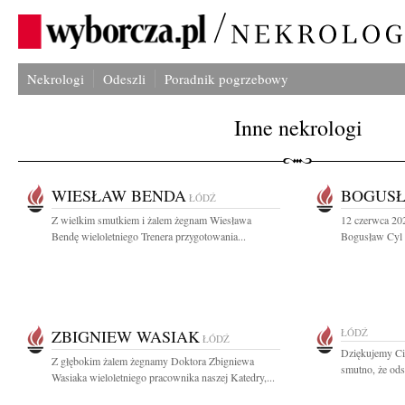
Nekrologi
Odeszli
Poradnik pogrzebowy
Inne nekrologi
WIESŁAW BENDA
BOGUSŁ
ŁÓDŹ
Z wielkim smutkiem i żalem żegnam Wiesława
12 czerwca 20
Bendę wieloletniego Trenera przygotowania...
Bogusław Cyl 
ZBIGNIEW WASIAK
ŁÓDŹ
ŁÓDŹ
Dziękujemy Ci
Z głębokim żalem żegnamy Doktora Zbigniewa
smutno, że ods
Wasiaka wieloletniego pracownika naszej Katedry,...