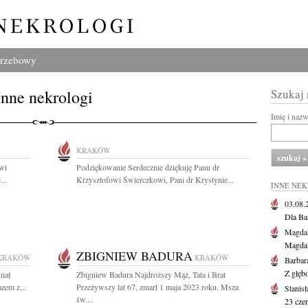
grzebowy
Inne nekrologi
Szukaj
Imię i naz
KRAKÓW
wi
Podziękowanie Serdecznie dziękuję Panu dr
...
Krzysztofowi Świerczkowi, Pani dr Krystynie...
INNE NE
03.08
Dla Ba
Magdal
Magdal
ZBIGNIEW BADURA
KRAKÓW
KRAKÓW
Barbar
Z głęb
gnał
Zbigniew Badura Najdroższy Mąż, Tata i Brat
zem z...
Przeżywszy lat 67, zmarł 1 maja 2023 roku. Msza
Stanis
św....
23 cze