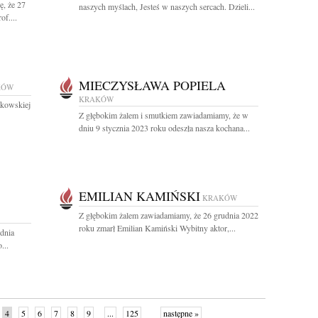
ę, że 27
naszych myślach, Jesteś w naszych sercach. Dzieli...
of....
MIECZYSŁAWA POPIELA
KÓW
KRAKÓW
kowskiej
Z głębokim żalem i smutkiem zawiadamiamy, że w
dniu 9 stycznia 2023 roku odeszła nasza kochana...
EMILIAN KAMIŃSKI
KRAKÓW
Z głębokim żalem zawiadamiamy, że 26 grudnia 2022
roku zmarł Emilian Kamiński Wybitny aktor,...
dnia
...
4
5
6
7
8
9
...
125
następne »