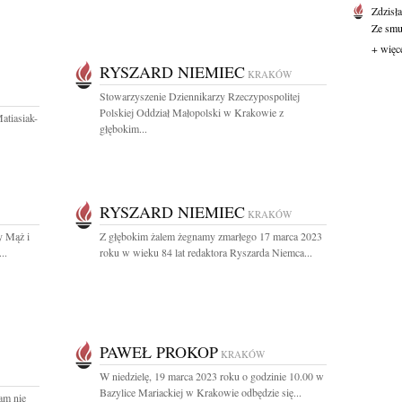
Zdzisł
Ze smut
+ więc
RYSZARD NIEMIEC
KRAKÓW
Stowarzyszenie Dziennikarzy Rzeczypospolitej
Polskiej Oddział Małopolski w Krakowie z
atiasiak-
głębokim...
RYSZARD NIEMIEC
KRAKÓW
y Mąż i
Z głębokim żalem żegnamy zmarłego 17 marca 2023
..
roku w wieku 84 lat redaktora Ryszarda Niemca...
PAWEŁ PROKOP
KRAKÓW
W niedzielę, 19 marca 2023 roku o godzinie 10.00 w
Bazylice Mariackiej w Krakowie odbędzie się...
am nie