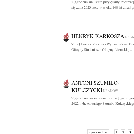
Z głębokim smutkiem przyjęliśmy informacj
stycznia 2023 roku w wieku 100 lat zmarł pr
HENRYK KARKOSZA
KRA
Zmarł Henryk Karkosza Wydawca Szef Kra
Oficyny Studentów i Oficyny Literackiej...
ANTONI SZUMIŁO-
KULCZYCKI
KRAKÓW
Z głębokim żalem żegnamy zmarłego 30 gru
2022 r. dr. Antoniego Szumiło-Kulczyckiego
« poprzednie
1
2
3