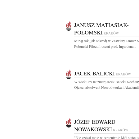
JANUSZ MATIASIAK-
POŁOMSKI
KRAKÓW
Minął rok, jak odszedł w Zaświaty Janusz M
Połomski Filozof, uczeń prof. Ingardena...
JACEK BALICKI
KRAKÓW
W wieku 69 lat zmarł Jacek Balicki Kochan
Ojciec, absolwent Nowodworka i Akademii.
JÓZEF EDWARD
NOWAKOWSKI
KRAKÓW
"Nie czekaj mnie w Argentynie Mój statek t