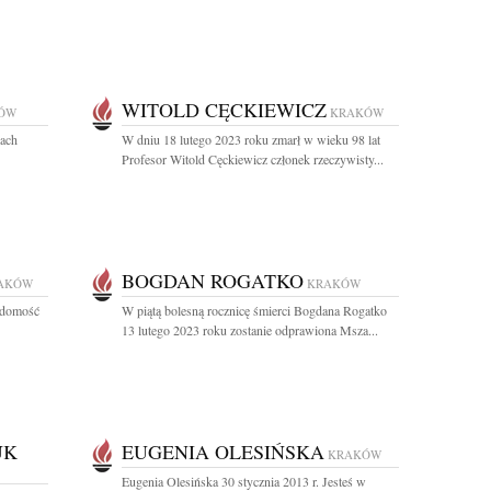
WITOLD CĘCKIEWICZ
ÓW
KRAKÓW
cach
W dniu 18 lutego 2023 roku zmarł w wieku 98 lat
Profesor Witold Cęckiewicz członek rzeczywisty...
BOGDAN ROGATKO
AKÓW
KRAKÓW
adomość
W piątą bolesną rocznicę śmierci Bogdana Rogatko
13 lutego 2023 roku zostanie odprawiona Msza...
UK
EUGENIA OLESIŃSKA
KRAKÓW
Eugenia Olesińska 30 stycznia 2013 r. Jesteś w