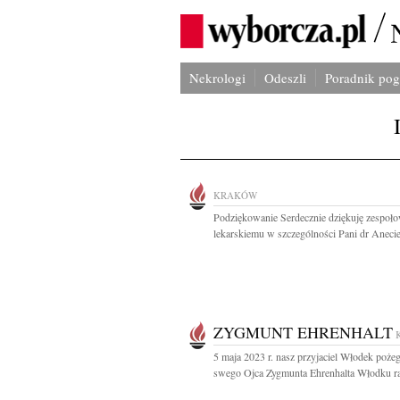
Nekrologi
Odeszli
Poradnik po
KRAKÓW
Podziękowanie Serdecznie dziękuję zespoło
lekarskiemu w szczególności Pani dr Anecie
ZYGMUNT EHRENHALT
5 maja 2023 r. nasz przyjaciel Włodek poże
swego Ojca Zygmunta Ehrenhalta Włodku ra