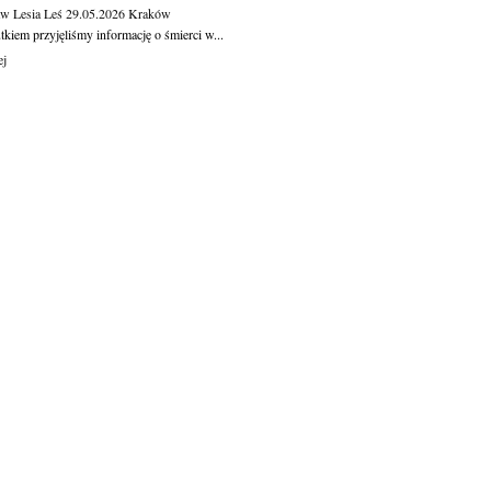
aw Lesia Leś
29.05.2026
Kraków
kiem przyjęliśmy informację o śmierci w...
ej