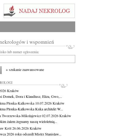
 nekrologów i wspomnień
wisko lub numer ogłoszenia:
+ szukanie zaawansowane
KROLOGI
.2026
Kraków
si Domek, Dora i Klaudiusz, Eliza, Gwo,...
ena Płonka-Kalkowska
10.07.2026
Kraków
ena Płonka-Kalkowska Kuka architekt W...
a Tworzewska-Mikołajewicz
02.07.2026
Kraków
okim żalem żegnamy naszą wieloletnią...
ław Król
26.06.2026
Kraków
rwca 2026 roku odszedł Mistrz Stanisław...