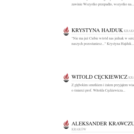
zawinie Wszystko przepadło, wszystko na...
KRYSTYNA HAJDUK
KRAK
"Nie ma już Ciebie wśród nas jednak w ser
naszych pozostaniesz..." Krystyna Hajduk...
WITOLD CĘCKIEWICZ
KR
Z głębokim smutkiem i żalem przyjąłem wi
o śmierci prof. Witolda Cęckiewicza...
ALEKSANDER KRAWCZ
KRAKÓW