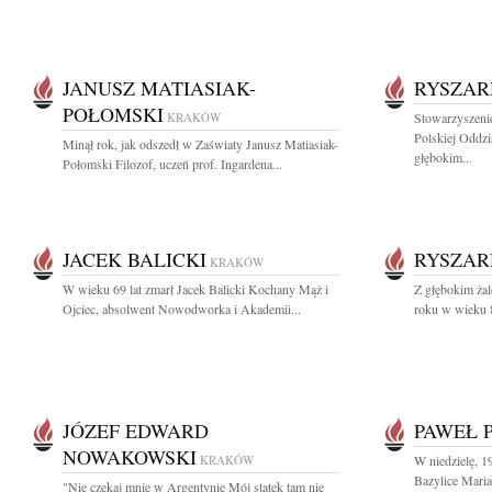
JANUSZ MATIASIAK-
RYSZAR
POŁOMSKI
KRAKÓW
Stowarzyszenie
Polskiej Oddz
Minął rok, jak odszedł w Zaświaty Janusz Matiasiak-
głębokim...
Połomski Filozof, uczeń prof. Ingardena...
JACEK BALICKI
RYSZAR
KRAKÓW
W wieku 69 lat zmarł Jacek Balicki Kochany Mąż i
Z głębokim ża
Ojciec, absolwent Nowodworka i Akademii...
roku w wieku 8
JÓZEF EDWARD
PAWEŁ 
NOWAKOWSKI
KRAKÓW
W niedzielę, 1
Bazylice Maria
"Nie czekaj mnie w Argentynie Mój statek tam nie