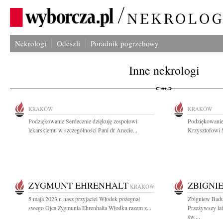
Nekrologi
Odeszli
Poradnik pogrzebowy
Inne nekrologi
KRAKÓW
KRAKÓW
Podziękowanie Serdecznie dziękuję zespołowi
Podziękowanie
lekarskiemu w szczególności Pani dr Anecie...
Krzysztofowi Ś
ZYGMUNT EHRENHALT
ZBIGNI
KRAKÓW
5 maja 2023 r. nasz przyjaciel Włodek pożegnał
Zbigniew Badur
swego Ojca Zygmunta Ehrenhalta Włodku razem z...
Przeżywszy lat
św....