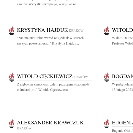
zawinie Wszystko przepadło, wszystko na...
KRYSTYNA HAJDUK
WITOLD
KRAKÓW
"Nie ma już Ciebie wśród nas jednak w sercach
W dniu 18 lute
naszych pozostaniesz..." Krystyna Hajduk...
Profesor Witol
WITOLD CĘCKIEWICZ
BOGDA
KRAKÓW
Z głębokim smutkiem i żalem przyjąłem wiadomość
W piątą bolesn
o śmierci prof. Witolda Cęckiewicza...
13 lutego 2023
ALEKSANDER KRAWCZUK
EUGENI
KRAKÓW
Eugenia Olesiń