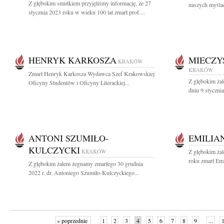
Z głębokim smutkiem przyjęliśmy informację, że 27
naszych myślac
stycznia 2023 roku w wieku 100 lat zmarł prof....
HENRYK KARKOSZA
MIECZY
KRAKÓW
KRAKÓW
Zmarł Henryk Karkosza Wydawca Szef Krakowskiej
Z głębokim ża
Oficyny Studentów i Oficyny Literackiej...
dniu 9 styczni
ANTONI SZUMIŁO-
EMILIA
KULCZYCKI
KRAKÓW
Z głębokim ża
roku zmarł Emi
Z głębokim żalem żegnamy zmarłego 30 grudnia
2022 r. dr. Antoniego Szumiło-Kulczyckiego...
« poprzednie
1
2
3
4
5
6
7
8
9
...