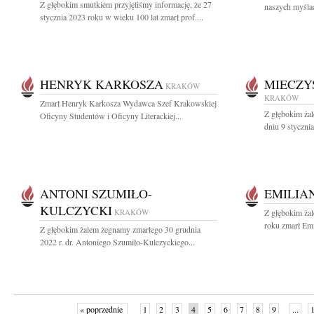
Z głębokim smutkiem przyjęliśmy informację, że 27
naszych myślac
stycznia 2023 roku w wieku 100 lat zmarł prof....
HENRYK KARKOSZA
MIECZY
KRAKÓW
KRAKÓW
Zmarł Henryk Karkosza Wydawca Szef Krakowskiej
Z głębokim ża
Oficyny Studentów i Oficyny Literackiej...
dniu 9 styczni
ANTONI SZUMIŁO-
EMILIA
KULCZYCKI
KRAKÓW
Z głębokim ża
roku zmarł Emi
Z głębokim żalem żegnamy zmarłego 30 grudnia
2022 r. dr. Antoniego Szumiło-Kulczyckiego...
« poprzednie
1
2
3
4
5
6
7
8
9
...