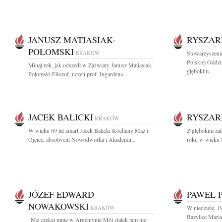
JANUSZ MATIASIAK-
RYSZAR
POŁOMSKI
KRAKÓW
Stowarzyszenie
Polskiej Oddz
Minął rok, jak odszedł w Zaświaty Janusz Matiasiak-
głębokim...
Połomski Filozof, uczeń prof. Ingardena...
JACEK BALICKI
RYSZAR
KRAKÓW
W wieku 69 lat zmarł Jacek Balicki Kochany Mąż i
Z głębokim ża
Ojciec, absolwent Nowodworka i Akademii...
roku w wieku 8
JÓZEF EDWARD
PAWEŁ 
NOWAKOWSKI
KRAKÓW
W niedzielę, 1
Bazylice Maria
"Nie czekaj mnie w Argentynie Mój statek tam nie