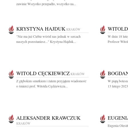
zawinie Wszystko przepadło, wszystko na...
KRYSTYNA HAJDUK
WITOLD
KRAKÓW
"Nie ma już Ciebie wśród nas jednak w sercach
W dniu 18 lute
naszych pozostaniesz..." Krystyna Hajduk...
Profesor Witol
WITOLD CĘCKIEWICZ
BOGDA
KRAKÓW
Z głębokim smutkiem i żalem przyjąłem wiadomość
W piątą bolesn
o śmierci prof. Witolda Cęckiewicza...
13 lutego 2023
ALEKSANDER KRAWCZUK
EUGENI
KRAKÓW
Eugenia Olesiń