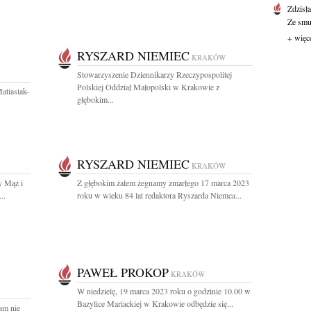
Zdzisł
Ze smut
+ więc
RYSZARD NIEMIEC
KRAKÓW
Stowarzyszenie Dziennikarzy Rzeczypospolitej
Polskiej Oddział Małopolski w Krakowie z
atiasiak-
głębokim...
RYSZARD NIEMIEC
KRAKÓW
y Mąż i
Z głębokim żalem żegnamy zmarłego 17 marca 2023
..
roku w wieku 84 lat redaktora Ryszarda Niemca...
PAWEŁ PROKOP
KRAKÓW
W niedzielę, 19 marca 2023 roku o godzinie 10.00 w
Bazylice Mariackiej w Krakowie odbędzie się...
am nie