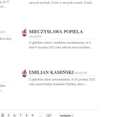
ę, że 27
naszych myślach, Jesteś w naszych sercach. Dzieli...
of....
MIECZYSŁAWA POPIELA
KÓW
KRAKÓW
kowskiej
Z głębokim żalem i smutkiem zawiadamiamy, że w
dniu 9 stycznia 2023 roku odeszła nasza kochana...
EMILIAN KAMIŃSKI
KRAKÓW
Z głębokim żalem zawiadamiamy, że 26 grudnia 2022
roku zmarł Emilian Kamiński Wybitny aktor,...
dnia
...
4
5
6
7
8
9
...
125
następne »