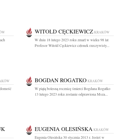
WITOLD CĘCKIEWICZ
ÓW
KRAKÓW
cach
W dniu 18 lutego 2023 roku zmarł w wieku 98 lat
Profesor Witold Cęckiewicz członek rzeczywisty...
BOGDAN ROGATKO
AKÓW
KRAKÓW
adomość
W piątą bolesną rocznicę śmierci Bogdana Rogatko
13 lutego 2023 roku zostanie odprawiona Msza...
UK
EUGENIA OLESIŃSKA
KRAKÓW
Eugenia Olesińska 30 stycznia 2013 r. Jesteś w