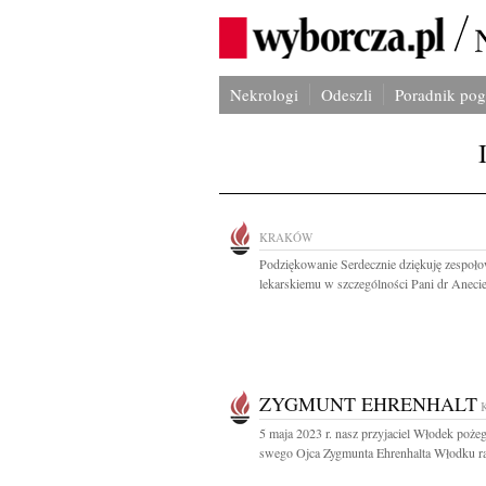
Nekrologi
Odeszli
Poradnik po
KRAKÓW
Podziękowanie Serdecznie dziękuję zespoło
lekarskiemu w szczególności Pani dr Anecie
ZYGMUNT EHRENHALT
5 maja 2023 r. nasz przyjaciel Włodek poże
swego Ojca Zygmunta Ehrenhalta Włodku ra