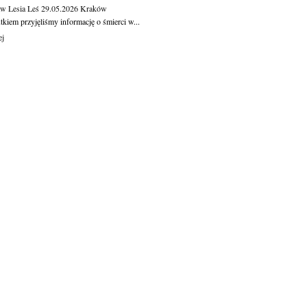
aw Lesia Leś
29.05.2026
Kraków
kiem przyjęliśmy informację o śmierci w...
ej