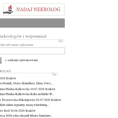
 nekrologów i wspomnień
wisko lub numer ogłoszenia:
+ szukanie zaawansowane
KROLOGI
.2026
Kraków
si Domek, Dora i Klaudiusz, Eliza, Gwo,...
ena Płonka-Kalkowska
10.07.2026
Kraków
ena Płonka-Kalkowska Kuka architekt W...
a Tworzewska-Mikołajewicz
02.07.2026
Kraków
okim żalem żegnamy naszą wieloletnią...
ław Król
26.06.2026
Kraków
rwca 2026 roku odszedł Mistrz Stanisław...