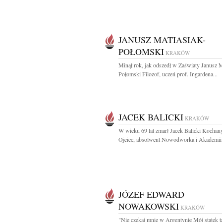
JANUSZ MATIASIAK-
POŁOMSKI
KRAKÓW
Minął rok, jak odszedł w Zaświaty Janusz M
Połomski Filozof, uczeń prof. Ingardena...
JACEK BALICKI
KRAKÓW
W wieku 69 lat zmarł Jacek Balicki Kochan
Ojciec, absolwent Nowodworka i Akademii.
JÓZEF EDWARD
NOWAKOWSKI
KRAKÓW
"Nie czekaj mnie w Argentynie Mój statek t