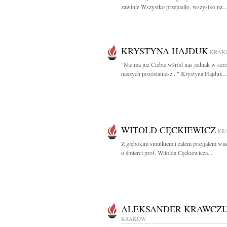
zawinie Wszystko przepadło, wszystko na...
KRYSTYNA HAJDUK
KRAK
"Nie ma już Ciebie wśród nas jednak w ser
naszych pozostaniesz..." Krystyna Hajduk...
WITOLD CĘCKIEWICZ
KR
Z głębokim smutkiem i żalem przyjąłem wi
o śmierci prof. Witolda Cęckiewicza...
ALEKSANDER KRAWCZ
KRAKÓW