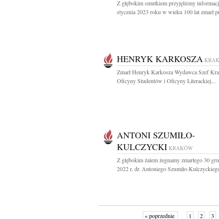
Z głębokim smutkiem przyjęliśmy informacj
stycznia 2023 roku w wieku 100 lat zmarł pr
HENRYK KARKOSZA
KRA
Zmarł Henryk Karkosza Wydawca Szef Kra
Oficyny Studentów i Oficyny Literackiej...
ANTONI SZUMIŁO-
KULCZYCKI
KRAKÓW
Z głębokim żalem żegnamy zmarłego 30 gru
2022 r. dr. Antoniego Szumiło-Kulczyckiego
« poprzednie
1
2
3