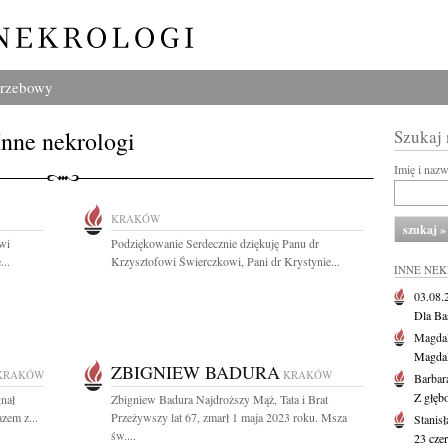
grzebowy
Inne nekrologi
Szukaj
Imię i naz
KRAKÓW
wi
Podziękowanie Serdecznie dziękuję Panu dr
...
Krzysztofowi Świerczkowi, Pani dr Krystynie...
INNE NE
03.08
Dla Ba
Magdal
Magdal
ZBIGNIEW BADURA
KRAKÓW
KRAKÓW
Barbar
Z głęb
gnał
Zbigniew Badura Najdroższy Mąż, Tata i Brat
zem z...
Przeżywszy lat 67, zmarł 1 maja 2023 roku. Msza
Stanis
św....
23 cze