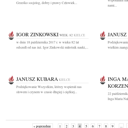
wspomnień nik
Grześko socjolog, dobry i prawy Człowiek...
nami...
IGOR ZINKOWSKI
JANUSZ
WIEK: 82
KIELCE
w dniu 18 października 2017 r. w wieku 82 lat
Podziękowanie 
odszedł od nas inż. Igor Zinkowski miłośnik nauki,...
wielkim zaanga
JANUSZ KUBARA
INGA M
KIELCE
KORZEN
Podziękowanie Wszystkim, którzy wspierali nas
słowem i czynem w czasie długiej i ciężkiej...
22 październik
Inga Maria Na
« poprzednie
1
2
3
4
5
6
7
8
9
...