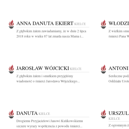
ANNA DANUTA EKIERT
WŁODZI
KIELCE
Z głębokim żalem zawiadamiamy, że w dniu 2 lipca
Z wielkim smu
2018 roku w wieku 87 lat zmarła nasza Mama i...
śmierci Pana W
JAROSŁAW WÓJCICKI
ANTONI
KIELCE
Z głębokim żalem i smutkiem przyjęliśmy
Serdeczne podz
wiadomość o śmierci Jarosława Wójcickiego...
Oddziału Urol
DANUTA
URSZUL
KIELCE
KIELCE
Drogiemu Przyjacielowi Janowi Kulikowskiemu
Z ogromnym ża
szczere wyrazy współczucia z powodu śmierci...