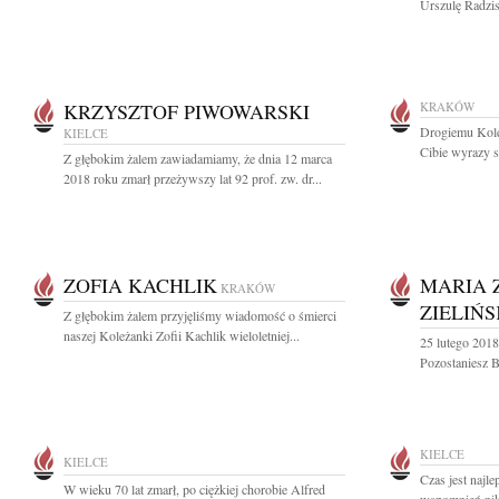
Urszulę Radzi
KRZYSZTOF PIWOWARSKI
KRAKÓW
Drogiemu Kole
KIELCE
Cibie wyrazy s
Z głębokim żalem zawiadamiamy, że dnia 12 marca
2018 roku zmarł przeżywszy lat 92 prof. zw. dr...
ZOFIA KACHLIK
MARIA 
KRAKÓW
ZIELIŃ
Z głębokim żalem przyjęliśmy wiadomość o śmierci
naszej Koleżanki Zofii Kachlik wieloletniej...
25 lutego 2018
Pozostaniesz B
KIELCE
KIELCE
Czas jest najl
W wieku 70 lat zmarł, po ciężkiej chorobie Alfred