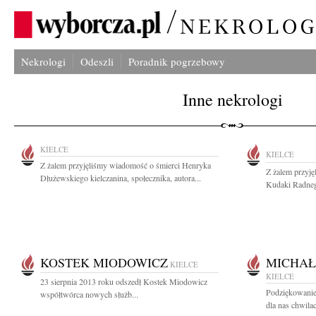
Nekrologi
Odeszli
Poradnik pogrzebowy
Inne nekrologi
KIELCE
KIELCE
Z żalem przyjęliśmy wiadomość o śmierci Henryka
Z żalem przyję
Dłużewskiego kielczanina, społecznika, autora...
Kudaki Radnego
KOSTEK MIODOWICZ
MICHAŁ
KIELCE
KIELCE
23 sierpnia 2013 roku odszedł Kostek Miodowicz
Podziękowanie
współtwórca nowych służb...
dla nas chwilac