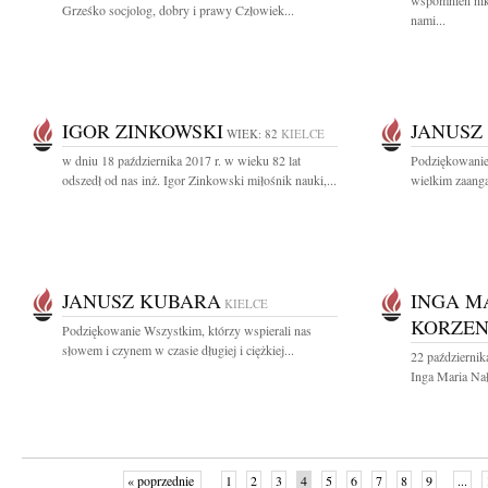
wspomnień nik
Grześko socjolog, dobry i prawy Człowiek...
nami...
IGOR ZINKOWSKI
JANUSZ
WIEK: 82
KIELCE
w dniu 18 października 2017 r. w wieku 82 lat
Podziękowanie 
odszedł od nas inż. Igor Zinkowski miłośnik nauki,...
wielkim zaanga
JANUSZ KUBARA
INGA M
KIELCE
KORZEN
Podziękowanie Wszystkim, którzy wspierali nas
słowem i czynem w czasie długiej i ciężkiej...
22 październik
Inga Maria Na
« poprzednie
1
2
3
4
5
6
7
8
9
...