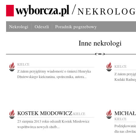
Nekrologi
Odeszli
Poradnik pogrzebowy
Inne nekrologi
KIELCE
KIELCE
Z żalem przyjęliśmy wiadomość o śmierci Henryka
Z żalem przyję
Dłużewskiego kielczanina, społecznika, autora...
Kudaki Radnego
KOSTEK MIODOWICZ
MICHAŁ
KIELCE
KIELCE
23 sierpnia 2013 roku odszedł Kostek Miodowicz
Podziękowanie
współtwórca nowych służb...
dla nas chwilac