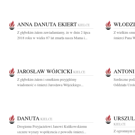
ANNA DANUTA EKIERT
WŁODZI
KIELCE
Z głębokim żalem zawiadamiamy, że w dniu 2 lipca
Z wielkim smu
2018 roku w wieku 87 lat zmarła nasza Mama i...
śmierci Pana W
JAROSŁAW WÓJCICKI
ANTONI
KIELCE
Z głębokim żalem i smutkiem przyjęliśmy
Serdeczne podz
wiadomość o śmierci Jarosława Wójcickiego...
Oddziału Urol
DANUTA
URSZUL
KIELCE
KIELCE
Drogiemu Przyjacielowi Janowi Kulikowskiemu
Z ogromnym ża
szczere wyrazy współczucia z powodu śmierci...