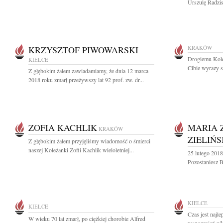
Urszulę Radzi
KRZYSZTOF PIWOWARSKI
KRAKÓW
Drogiemu Kole
KIELCE
Cibie wyrazy s
Z głębokim żalem zawiadamiamy, że dnia 12 marca
2018 roku zmarł przeżywszy lat 92 prof. zw. dr...
ZOFIA KACHLIK
MARIA 
KRAKÓW
ZIELIŃ
Z głębokim żalem przyjęliśmy wiadomość o śmierci
naszej Koleżanki Zofii Kachlik wieloletniej...
25 lutego 2018
Pozostaniesz B
KIELCE
KIELCE
Czas jest najl
W wieku 70 lat zmarł, po ciężkiej chorobie Alfred