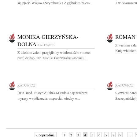
się płaci" Wisława Szymborska Z głębokim żalem...
1 w Sosnowcu 
MONIKA GIERZYŃSKA-
ROMAN
DOLNA
KATOWICE
Z wielkim żal
Kulę wieloletn
Z wielkim żalem przyjęliśmy wiadomość o śmierci
prof. dr hab. inż. Moniki Gierzyńskiej-Dolnej...
KATOWICE
KATOWICE
Dr n. med. Justynie Tabaka-Pradela najszczersze
Słowa wsparcia
wyrazy współczucia, wsparcia i otuchy w...
Szczepańskiej 
« poprzednie
1
2
3
4
5
6
7
8
9
...