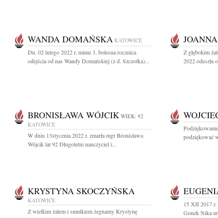
WANDA DOMAŃSKA
JOANNA
KATOWICE
Dn. 02 lutego 2022 r. minie 3. bolesna rocznica
Z głębokim żal
odejścia od nas Wandy Domańskiej (z d. Szczotka)...
2022 odeszła o
BRONISŁAWA WÓJCIK
WOJCIE
WIEK: 92
KATOWICE
Podziękowanie
W dniu 13stycznia 2022 r. zmarła mgr Bronisława
podziękować ws
Wójcik lat 92 Długoletni nauczyciel i...
KRYSTYNA SKOCZYŃSKA
EUGENI
KATOWICE
15 XII 2017 r.
Z wielkim żalem i smutkiem żegnamy Krystynę
Gonek Nika ur.