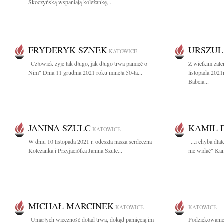
Skoczyńską wspaniałą koleżankę,...
FRYDERYK SZNEK
URSZUL
KATOWICE
"Człowiek żyje tak długo, jak długo trwa pamięć o
Z wielkim żal
Nim" Dnia 11 grudnia 2021 roku minęła 50-ta...
listopada 202
Babcia...
JANINA SZULC
KAMIL 
KATOWICE
W dniu 10 listopada 2021 r. odeszła nasza serdeczna
"...i chyba dl
Koleżanka i Przyjaciółka Janina Szulc...
nie widać" Kam
MICHAŁ MARCINEK
KATOWICE
KATOWICE
"Umarłych wieczność dotąd trwa, dokąd pamięcią im
Podziękowanie 