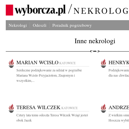
Nekrologi
Odeszli
Poradnik pogrzebowy
Inne nekrologi
MARIAN WCISŁO
HENRYK
KATOWICE
Serdeczne podziękowanie za udział w pogrzebie
Podziękowanie
Mariana Wcisło Przyjaciołom, Znajomym i
dla nas chwilac
wszystkim,...
TERESA WILCZEK
ANDRZE
KATOWICE
Cztery lata temu odeszła Teresa Wilczek Wciąż jesteś
Z wielkim smu
obok Jacek
Hoszcza wybitn