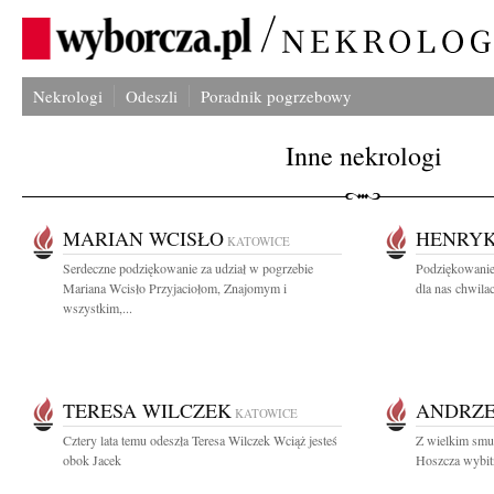
Nekrologi
Odeszli
Poradnik pogrzebowy
Inne nekrologi
MARIAN WCISŁO
HENRYK
KATOWICE
Serdeczne podziękowanie za udział w pogrzebie
Podziękowanie
Mariana Wcisło Przyjaciołom, Znajomym i
dla nas chwilac
wszystkim,...
TERESA WILCZEK
ANDRZE
KATOWICE
Cztery lata temu odeszła Teresa Wilczek Wciąż jesteś
Z wielkim smu
obok Jacek
Hoszcza wybitn