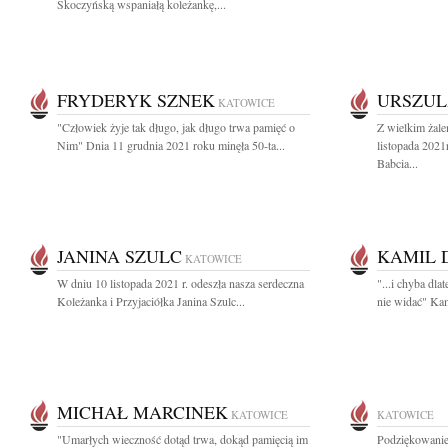
Skoczyńską wspaniałą koleżankę,...
FRYDERYK SZNEK
URSZUL
KATOWICE
"Człowiek żyje tak długo, jak długo trwa pamięć o
Z wielkim żal
Nim" Dnia 11 grudnia 2021 roku minęła 50-ta...
listopada 202
Babcia...
JANINA SZULC
KAMIL 
KATOWICE
W dniu 10 listopada 2021 r. odeszła nasza serdeczna
"...i chyba dl
Koleżanka i Przyjaciółka Janina Szulc...
nie widać" Kam
MICHAŁ MARCINEK
KATOWICE
KATOWICE
"Umarłych wieczność dotąd trwa, dokąd pamięcią im
Podziękowanie 