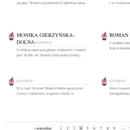
się płaci" Wisława Szymborska Z głębokim żalem...
1 w Sosnowcu 
MONIKA GIERZYŃSKA-
ROMAN
DOLNA
KATOWICE
Z wielkim żal
Kulę wieloletn
Z wielkim żalem przyjęliśmy wiadomość o śmierci
prof. dr hab. inż. Moniki Gierzyńskiej-Dolnej...
KATOWICE
KATOWICE
Dr n. med. Justynie Tabaka-Pradela najszczersze
Słowa wsparcia
wyrazy współczucia, wsparcia i otuchy w...
Szczepańskiej 
« poprzednie
1
2
3
4
5
6
7
8
9
...