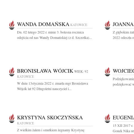
WANDA DOMAŃSKA
JOANNA
KATOWICE
Dn. 02 lutego 2022 r. minie 3. bolesna rocznica
Z głębokim żal
odejścia od nas Wandy Domańskiej (z d. Szczotka)...
2022 odeszła o
BRONISŁAWA WÓJCIK
WOJCIE
WIEK: 92
KATOWICE
Podziękowanie
W dniu 13stycznia 2022 r. zmarła mgr Bronisława
podziękować ws
Wójcik lat 92 Długoletni nauczyciel i...
KRYSTYNA SKOCZYŃSKA
EUGENI
KATOWICE
15 XII 2017 r.
Z wielkim żalem i smutkiem żegnamy Krystynę
Gonek Nika ur.