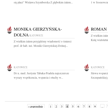
się płaci" Wisława Szymborska Z głębokim żalem...
1 w Sosnowcu 
MONIKA GIERZYŃSKA-
ROMAN
DOLNA
KATOWICE
Z wielkim żal
Kulę wieloletn
Z wielkim żalem przyjęliśmy wiadomość o śmierci
prof. dr hab. inż. Moniki Gierzyńskiej-Dolnej...
KATOWICE
KATOWICE
Dr n. med. Justynie Tabaka-Pradela najszczersze
Słowa wsparcia
wyrazy współczucia, wsparcia i otuchy w...
Szczepańskiej 
« poprzednie
1
2
3
4
5
6
7
8
9
...