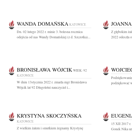
WANDA DOMAŃSKA
JOANNA
KATOWICE
Dn. 02 lutego 2022 r. minie 3. bolesna rocznica
Z głębokim żal
odejścia od nas Wandy Domańskiej (z d. Szczotka)...
2022 odeszła o
BRONISŁAWA WÓJCIK
WOJCIE
WIEK: 92
KATOWICE
Podziękowanie
W dniu 13stycznia 2022 r. zmarła mgr Bronisława
podziękować ws
Wójcik lat 92 Długoletni nauczyciel i...
KRYSTYNA SKOCZYŃSKA
EUGENI
KATOWICE
15 XII 2017 r.
Z wielkim żalem i smutkiem żegnamy Krystynę
Gonek Nika ur.