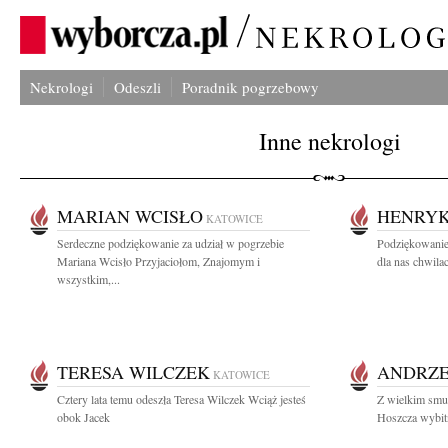
Nekrologi
Odeszli
Poradnik pogrzebowy
Inne nekrologi
MARIAN WCISŁO
HENRYK
KATOWICE
Serdeczne podziękowanie za udział w pogrzebie
Podziękowanie
Mariana Wcisło Przyjaciołom, Znajomym i
dla nas chwilac
wszystkim,...
TERESA WILCZEK
ANDRZE
KATOWICE
Cztery lata temu odeszła Teresa Wilczek Wciąż jesteś
Z wielkim smu
obok Jacek
Hoszcza wybitn