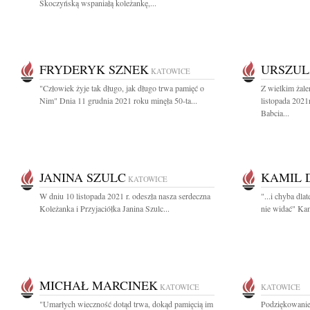
Skoczyńską wspaniałą koleżankę,...
FRYDERYK SZNEK
URSZUL
KATOWICE
"Człowiek żyje tak długo, jak długo trwa pamięć o
Z wielkim żal
Nim" Dnia 11 grudnia 2021 roku minęła 50-ta...
listopada 202
Babcia...
JANINA SZULC
KAMIL 
KATOWICE
W dniu 10 listopada 2021 r. odeszła nasza serdeczna
"...i chyba dl
Koleżanka i Przyjaciółka Janina Szulc...
nie widać" Kam
MICHAŁ MARCINEK
KATOWICE
KATOWICE
"Umarłych wieczność dotąd trwa, dokąd pamięcią im
Podziękowanie 