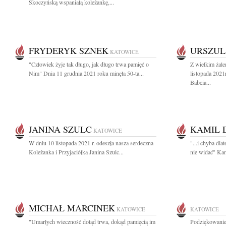
Skoczyńską wspaniałą koleżankę,...
FRYDERYK SZNEK
URSZUL
KATOWICE
"Człowiek żyje tak długo, jak długo trwa pamięć o
Z wielkim żal
Nim" Dnia 11 grudnia 2021 roku minęła 50-ta...
listopada 202
Babcia...
JANINA SZULC
KAMIL 
KATOWICE
W dniu 10 listopada 2021 r. odeszła nasza serdeczna
"...i chyba dl
Koleżanka i Przyjaciółka Janina Szulc...
nie widać" Kam
MICHAŁ MARCINEK
KATOWICE
KATOWICE
"Umarłych wieczność dotąd trwa, dokąd pamięcią im
Podziękowanie 