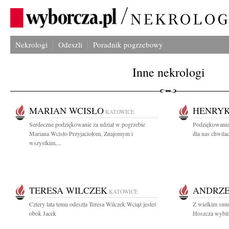
Nekrologi
Odeszli
Poradnik pogrzebowy
Inne nekrologi
MARIAN WCISŁO
HENRYK
KATOWICE
Serdeczne podziękowanie za udział w pogrzebie
Podziękowanie
Mariana Wcisło Przyjaciołom, Znajomym i
dla nas chwilac
wszystkim,...
TERESA WILCZEK
ANDRZE
KATOWICE
Cztery lata temu odeszła Teresa Wilczek Wciąż jesteś
Z wielkim smu
obok Jacek
Hoszcza wybitn