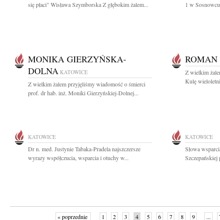
się płaci" Wisława Szymborska Z głębokim żalem...
1 w Sosnowcu 
MONIKA GIERZYŃSKA-
ROMAN
DOLNA
KATOWICE
Z wielkim żal
Kulę wieloletn
Z wielkim żalem przyjęliśmy wiadomość o śmierci
prof. dr hab. inż. Moniki Gierzyńskiej-Dolnej...
KATOWICE
KATOWICE
Dr n. med. Justynie Tabaka-Pradela najszczersze
Słowa wsparcia
wyrazy współczucia, wsparcia i otuchy w...
Szczepańskiej 
« poprzednie
1
2
3
4
5
6
7
8
9
...