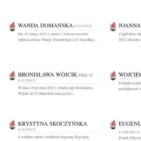
WANDA DOMAŃSKA
JOANNA
KATOWICE
Dn. 02 lutego 2022 r. minie 3. bolesna rocznica
Z głębokim żal
odejścia od nas Wandy Domańskiej (z d. Szczotka)...
2022 odeszła o
BRONISŁAWA WÓJCIK
WOJCIE
WIEK: 92
KATOWICE
Podziękowanie
W dniu 13stycznia 2022 r. zmarła mgr Bronisława
podziękować ws
Wójcik lat 92 Długoletni nauczyciel i...
KRYSTYNA SKOCZYŃSKA
EUGENI
KATOWICE
15 XII 2017 r.
Z wielkim żalem i smutkiem żegnamy Krystynę
Gonek Nika ur.