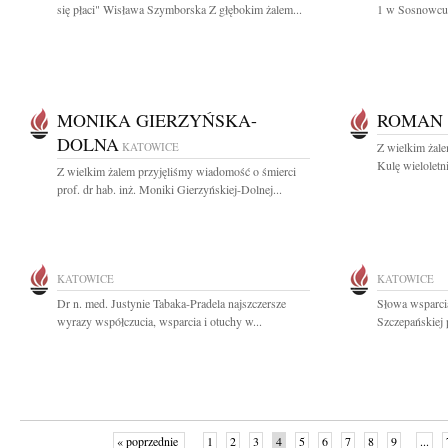
się płaci" Wisława Szymborska Z głębokim żalem...
1 w Sosnowcu 
MONIKA GIERZYŃSKA-
ROMAN
DOLNA
KATOWICE
Z wielkim żal
Kulę wieloletn
Z wielkim żalem przyjęliśmy wiadomość o śmierci
prof. dr hab. inż. Moniki Gierzyńskiej-Dolnej...
KATOWICE
KATOWICE
Dr n. med. Justynie Tabaka-Pradela najszczersze
Słowa wsparcia
wyrazy współczucia, wsparcia i otuchy w...
Szczepańskiej 
« poprzednie
1
2
3
4
5
6
7
8
9
...