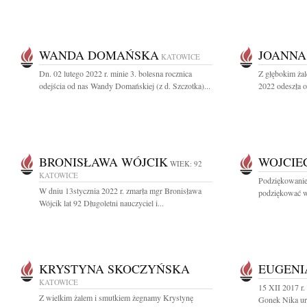
WANDA DOMAŃSKA
JOANNA
KATOWICE
Dn. 02 lutego 2022 r. minie 3. bolesna rocznica
Z głębokim żal
odejścia od nas Wandy Domańskiej (z d. Szczotka)...
2022 odeszła o
BRONISŁAWA WÓJCIK
WOJCIE
WIEK: 92
KATOWICE
Podziękowanie
W dniu 13stycznia 2022 r. zmarła mgr Bronisława
podziękować ws
Wójcik lat 92 Długoletni nauczyciel i...
KRYSTYNA SKOCZYŃSKA
EUGENI
KATOWICE
15 XII 2017 r.
Z wielkim żalem i smutkiem żegnamy Krystynę
Gonek Nika ur.