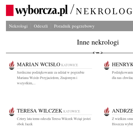
Nekrologi
Odeszli
Poradnik pogrzebowy
Inne nekrologi
MARIAN WCISŁO
HENRYK
KATOWICE
Serdeczne podziękowanie za udział w pogrzebie
Podziękowanie
Mariana Wcisło Przyjaciołom, Znajomym i
dla nas chwilac
wszystkim,...
TERESA WILCZEK
ANDRZE
KATOWICE
Cztery lata temu odeszła Teresa Wilczek Wciąż jesteś
Z wielkim smu
obok Jacek
Hoszcza wybitn