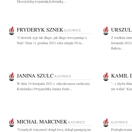
Skoczyńską wspaniałą koleżankę,...
FRYDERYK SZNEK
URSZUL
KATOWICE
"Człowiek żyje tak długo, jak długo trwa pamięć o
Z wielkim żal
Nim" Dnia 11 grudnia 2021 roku minęła 50-ta...
listopada 202
Babcia...
JANINA SZULC
KAMIL 
KATOWICE
W dniu 10 listopada 2021 r. odeszła nasza serdeczna
"...i chyba dl
Koleżanka i Przyjaciółka Janina Szulc...
nie widać" Kam
MICHAŁ MARCINEK
KATOWICE
KATOWICE
"Umarłych wieczność dotąd trwa, dokąd pamięcią im
Podziękowanie 