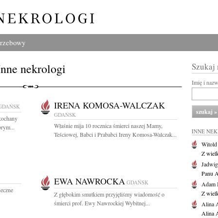
grzebowy
Inne nekrologi
Szukaj
Imię i naz
IRENA KOMOSA-WALCZAK
GDAŃSK
GDAŃSK
kochany
Właśnie mija 10 rocznica śmierci naszej Mamy,
brym...
INNE NE
Teściowej, Babci i Prababci Ireny Komosa-Walczak...
Witold
Z wiel
Jadwig
Panu A
EWA NAWROCKA
GDAŃSK
Adam 
deczne
Z wiel
Z głębokim smutkiem przyjęliśmy wiadomość o
śmierci prof. Ewy Nawrockiej Wybitnej...
Alina 
Alina 