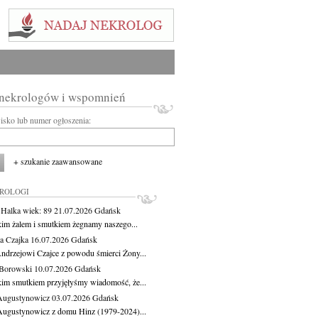
 nekrologów i wspomnień
wisko lub numer ogłoszenia:
+ szukanie zaawansowane
KROLOGI
 Halka
wiek: 89
21.07.2026
Gdańsk
kim żalem i smutkiem żegnamy naszego...
a Czajka
16.07.2026
Gdańsk
ndrzejowi Czajce z powodu śmierci Żony...
Borowski
10.07.2026
Gdańsk
kim smutkiem przyjęłyśmy wiadomość, że...
Augustynowicz
03.07.2026
Gdańsk
Augustynowicz z domu Hinz (1979-2024)...