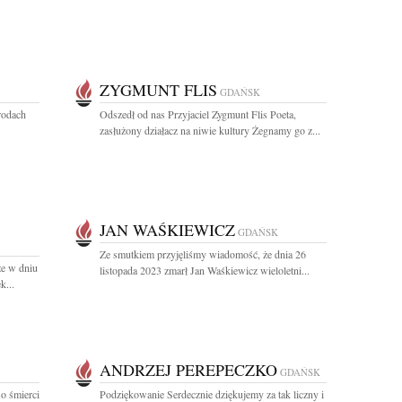
ZYGMUNT FLIS
GDAŃSK
rodach
Odszedł od nas Przyjaciel Zygmunt Flis Poeta,
zasłużony działacz na niwie kultury Żegnamy go z...
JAN WAŚKIEWICZ
GDAŃSK
Ze smutkiem przyjęliśmy wiadomość, że dnia 26
że w dniu
listopada 2023 zmarł Jan Waśkiewicz wieloletni...
k...
ANDRZEJ PEREPECZKO
GDAŃSK
o śmierci
Podziękowanie Serdecznie dziękujemy za tak liczny i