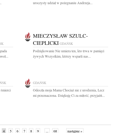
..
uroczysty udział w pożegnaniu Andrzeja...
MIECZYSŁAW SZULC-
CIEPLICKI
SK
GDAŃSK
opada
Podziękowanie Nie umiera ten, kto trwa w pamięci
weł...
żywych Wszystkim, którzy wsparli nas...
ŃSK
GDAŃSK
 śmierci
Odeszła moja Mama Chociaż nie z urodzenia, Lecz
mi przeznaczona. Dziękuję Ci za miłość, przyjaźń...
4
5
6
7
8
9
...
68
następne »