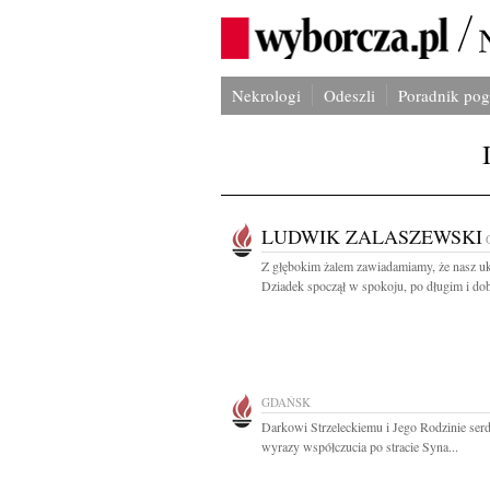
Nekrologi
Odeszli
Poradnik po
LUDWIK ZALASZEWSKI
Z głębokim żalem zawiadamiamy, że nasz u
Dziadek spoczął w spokoju, po długim i do
GDAŃSK
Darkowi Strzeleckiemu i Jego Rodzinie ser
wyrazy współczucia po stracie Syna...