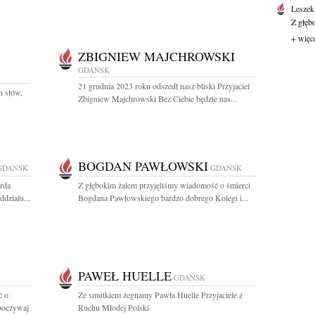
Leszek
Z głęb
+ więc
ZBIGNIEW MAJCHROWSKI
GDAŃSK
21 grudnia 2023 roku odszedł nasz bliski Przyjaciel
h słów,
Zbigniew Majchrowski Bez Ciebie będzie nas...
BOGDAN PAWŁOWSKI
GDAŃSK
GDAŃSK
rda
Z głębokim żalem przyjęliśmy wiadomość o śmierci
działu...
Bogdana Pawłowskiego bardzo dobrego Kolegi i...
PAWEŁ HUELLE
GDAŃSK
ć o
Ze smutkiem żegnamy Pawła Huelle Przyjaciele z
Spoczywaj
Ruchu Młodej Polski