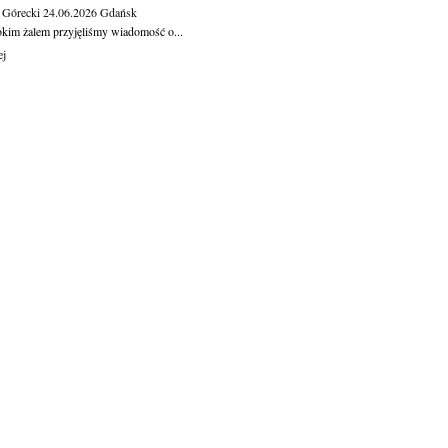
 Górecki
24.06.2026
Gdańsk
okim żalem przyjęliśmy wiadomość o...
ej