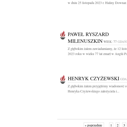
w dniu 25 listopada 2023 r. Haliny Downar.
PAWEŁ RYSZARD
MILENUSZKIN
WIEK: 77
GDAŃ
Z głębokim żalem zawiadamiamy, że 12 list
2023 roku w wieku 77 lat zmarł w Anglii Pa
HENRYK CZYŻEWSKI
GDA
Z głębokim żalem przyjęliśmy wiadomość o
Henryka Czyżewskiego założyciela i...
« poprzednie
1
2
3