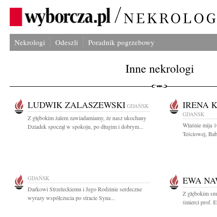
Nekrologi
Odeszli
Poradnik pogrzebowy
Inne nekrologi
LUDWIK ZALASZEWSKI
IRENA 
GDAŃSK
GDAŃSK
Z głębokim żalem zawiadamiamy, że nasz ukochany
Właśnie mija 1
Dziadek spoczął w spokoju, po długim i dobrym...
Teściowej, Bab
GDAŃSK
EWA N
Darkowi Strzeleckiemu i Jego Rodzinie serdeczne
Z głębokim sm
wyrazy współczucia po stracie Syna...
śmierci prof. 