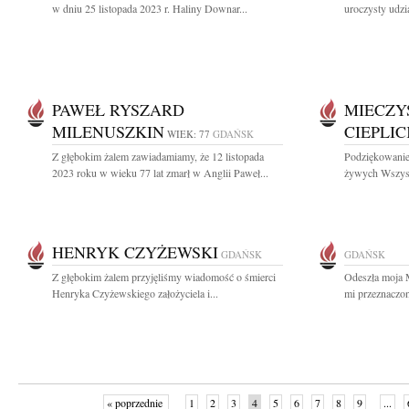
w dniu 25 listopada 2023 r. Haliny Downar...
uroczysty udzi
PAWEŁ RYSZARD
MIECZY
MILENUSZKIN
CIEPLIC
WIEK: 77
GDAŃSK
Z głębokim żalem zawiadamiamy, że 12 listopada
Podziękowanie 
2023 roku w wieku 77 lat zmarł w Anglii Paweł...
żywych Wszystk
HENRYK CZYŻEWSKI
GDAŃSK
GDAŃSK
Z głębokim żalem przyjęliśmy wiadomość o śmierci
Odeszła moja 
Henryka Czyżewskiego założyciela i...
mi przeznaczon
« poprzednie
1
2
3
4
5
6
7
8
9
...