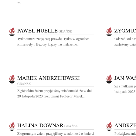
w...
PAWEŁ HUELLE
ZYGMUN
GDAŃSK
Tylko umarli znają całą prawdę. Tylko w ogrodach
Odszedł od nas
ich sekrety... Bez łzy. Łączy nas milczenie....
zasłużony dzia
MAREK ANDRZEJEWSKI
JAN WA
GDAŃSK
Ze smutkiem p
Z głębokim żalem przyjęliśmy wiadomość, że w dniu
listopada 2023
29 listopada 2023 roku zmarł Profesor Marek...
HALINA DOWNAR
ANDRZE
GDAŃSK
Z ogromnym żalem przyjęliśmy wiadomość o śmierci
Podziękowanie 