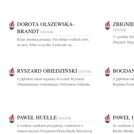
DOROTA OLSZEWSKA-
ZBIGNI
BRANDT
GDAŃSK
GDAŃSK
21 grudnia 202
Byłaś obietnicą poranka. Nie lubiłaś wielkich słów,
Zbigniew Majch
ale przy Tobie wszystko wydawało się...
RYSZARD OBIEDZIŃSKI
BOGDAN
GDAŃSK
Z głębokim żalem żegnamy dr n.med. Ryszarda
Z głębokim ża
Obiedzińskiego wieloletniego Ordynatora Oddziału...
Bogdana Pawło
PAWEŁ HUELLE
PAWEŁ 
GDAŃSK
Z wielkim smutkiem przyjęliśmy wiadomość o
Ze smutkiem ż
śmierci naszego Przyjaciela Pawła Huelle Spoczywaj
Ruchu Młodej 