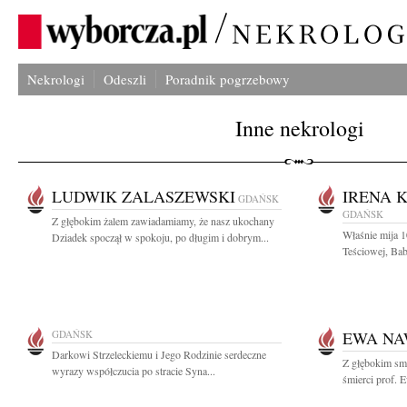
Nekrologi
Odeszli
Poradnik pogrzebowy
Inne nekrologi
LUDWIK ZALASZEWSKI
IRENA 
GDAŃSK
GDAŃSK
Z głębokim żalem zawiadamiamy, że nasz ukochany
Właśnie mija 1
Dziadek spoczął w spokoju, po długim i dobrym...
Teściowej, Bab
GDAŃSK
EWA N
Darkowi Strzeleckiemu i Jego Rodzinie serdeczne
Z głębokim sm
wyrazy współczucia po stracie Syna...
śmierci prof. 