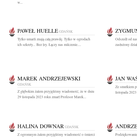
w...
PAWEŁ HUELLE
ZYGMUN
GDAŃSK
Tylko umarli znają całą prawdę. Tylko w ogrodach
Odszedł od nas
ich sekrety... Bez łzy. Łączy nas milczenie....
zasłużony dzia
MAREK ANDRZEJEWSKI
JAN WA
GDAŃSK
Ze smutkiem p
Z głębokim żalem przyjęliśmy wiadomość, że w dniu
listopada 2023
29 listopada 2023 roku zmarł Profesor Marek...
HALINA DOWNAR
ANDRZE
GDAŃSK
Z ogromnym żalem przyjęliśmy wiadomość o śmierci
Podziękowanie 