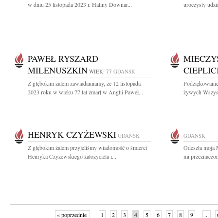
w dniu 25 listopada 2023 r. Haliny Downar...
uroczysty udzi
PAWEŁ RYSZARD
MIECZY
MILENUSZKIN
CIEPLIC
WIEK: 77
GDAŃSK
Z głębokim żalem zawiadamiamy, że 12 listopada
Podziękowanie 
2023 roku w wieku 77 lat zmarł w Anglii Paweł...
żywych Wszystk
HENRYK CZYŻEWSKI
GDAŃSK
GDAŃSK
Z głębokim żalem przyjęliśmy wiadomość o śmierci
Odeszła moja 
Henryka Czyżewskiego założyciela i...
mi przeznaczon
« poprzednie
1
2
3
4
5
6
7
8
9
...