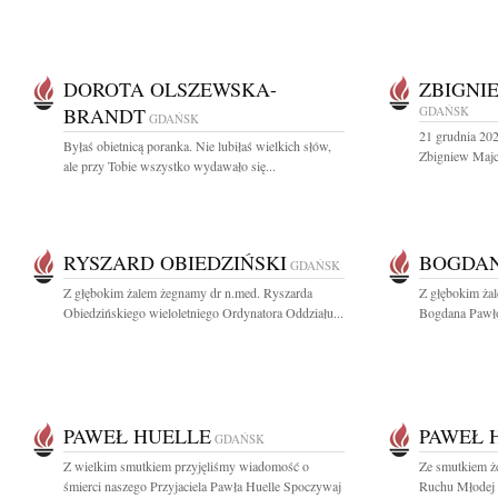
DOROTA OLSZEWSKA-
ZBIGNI
BRANDT
GDAŃSK
GDAŃSK
21 grudnia 202
Byłaś obietnicą poranka. Nie lubiłaś wielkich słów,
Zbigniew Majch
ale przy Tobie wszystko wydawało się...
RYSZARD OBIEDZIŃSKI
BOGDAN
GDAŃSK
Z głębokim żalem żegnamy dr n.med. Ryszarda
Z głębokim ża
Obiedzińskiego wieloletniego Ordynatora Oddziału...
Bogdana Pawło
PAWEŁ HUELLE
PAWEŁ 
GDAŃSK
Z wielkim smutkiem przyjęliśmy wiadomość o
Ze smutkiem ż
śmierci naszego Przyjaciela Pawła Huelle Spoczywaj
Ruchu Młodej 