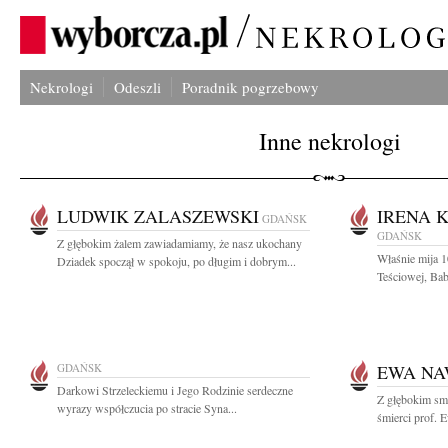
Nekrologi
Odeszli
Poradnik pogrzebowy
Inne nekrologi
LUDWIK ZALASZEWSKI
IRENA 
GDAŃSK
GDAŃSK
Z głębokim żalem zawiadamiamy, że nasz ukochany
Właśnie mija 1
Dziadek spoczął w spokoju, po długim i dobrym...
Teściowej, Bab
GDAŃSK
EWA N
Darkowi Strzeleckiemu i Jego Rodzinie serdeczne
Z głębokim sm
wyrazy współczucia po stracie Syna...
śmierci prof. 