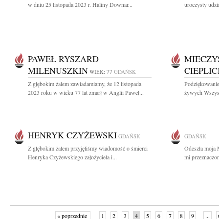
w dniu 25 listopada 2023 r. Haliny Downar...
uroczysty udzi
PAWEŁ RYSZARD
MIECZY
MILENUSZKIN
CIEPLIC
WIEK: 77
GDAŃSK
Z głębokim żalem zawiadamiamy, że 12 listopada
Podziękowanie 
2023 roku w wieku 77 lat zmarł w Anglii Paweł...
żywych Wszystk
HENRYK CZYŻEWSKI
GDAŃSK
GDAŃSK
Z głębokim żalem przyjęliśmy wiadomość o śmierci
Odeszła moja 
Henryka Czyżewskiego założyciela i...
mi przeznaczon
« poprzednie
1
2
3
4
5
6
7
8
9
...