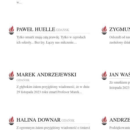
w...
PAWEŁ HUELLE
ZYGMUN
GDAŃSK
Tylko umarli znają całą prawdę. Tylko w ogrodach
Odszedł od nas
ich sekrety... Bez łzy. Łączy nas milczenie....
zasłużony dzia
MAREK ANDRZEJEWSKI
JAN WA
GDAŃSK
Ze smutkiem p
Z głębokim żalem przyjęliśmy wiadomość, że w dniu
listopada 2023
29 listopada 2023 roku zmarł Profesor Marek...
HALINA DOWNAR
ANDRZE
GDAŃSK
Z ogromnym żalem przyjęliśmy wiadomość o śmierci
Podziękowanie 