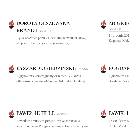
DOROTA OLSZEWSKA-
ZBIGNI
BRANDT
GDAŃSK
GDAŃSK
21 grudnia 202
Byłaś obietnicą poranka. Nie lubiłaś wielkich słów,
Zbigniew Majch
ale przy Tobie wszystko wydawało się...
RYSZARD OBIEDZIŃSKI
BOGDAN
GDAŃSK
Z głębokim żalem żegnamy dr n.med. Ryszarda
Z głębokim ża
Obiedzińskiego wieloletniego Ordynatora Oddziału...
Bogdana Pawło
PAWEŁ HUELLE
PAWEŁ 
GDAŃSK
Z wielkim smutkiem przyjęliśmy wiadomość o
Ze smutkiem ż
śmierci naszego Przyjaciela Pawła Huelle Spoczywaj
Ruchu Młodej 